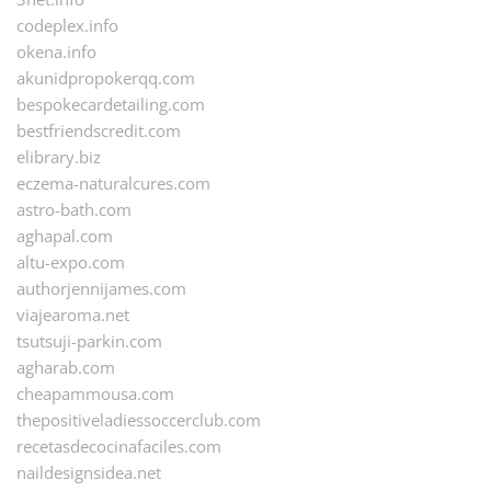
codeplex.info
okena.info
akunidpropokerqq.com
bespokecardetailing.com
bestfriendscredit.com
elibrary.biz
eczema-naturalcures.com
astro-bath.com
aghapal.com
altu-expo.com
authorjennijames.com
viajearoma.net
tsutsuji-parkin.com
agharab.com
cheapammousa.com
thepositiveladiessoccerclub.com
recetasdecocinafaciles.com
naildesignsidea.net