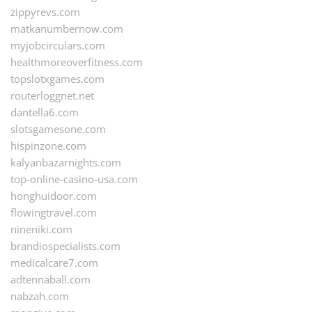
zippyrevs.com
matkanumbernow.com
myjobcirculars.com
healthmoreoverfitness.com
topslotxgames.com
routerloggnet.net
dantella6.com
slotsgamesone.com
hispinzone.com
kalyanbazarnights.com
top-online-casino-usa.com
honghuidoor.com
flowingtravel.com
nineniki.com
brandiospecialists.com
medicalcare7.com
adtennaball.com
nabzah.com