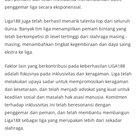
penggemar liga secara eksponensial.
Liga188 juga telah berhasil menarik talenta top dari seluruh
dunia. Banyak tim liga menampilkan pemain bintang yang
telah berkompetisi di level tertinggi dari olahraga masing -
masing, menambahkan tingkat kegembiraan dan daya saing
ekstra ke liga.
Faktor lain yang berkontribusi pada keberhasilan LIGA188
adalah fokusnya pada inklusivitas dan keragaman. Liga telah
melakukan upaya sadar untuk mempromosikan keragaman
dan kesetaraan, dan telah menjadi advokat yang kuat untuk
keadilan sosial dan masalah hak asasi manusia. Komitmen
terhadap inklusivitas ini telah beresonansi dengan
penggemar dan pemain, dan telah membantu membangun
Liga188 sebagai liga yang merupakan lebih dari sekadar
olahraga.