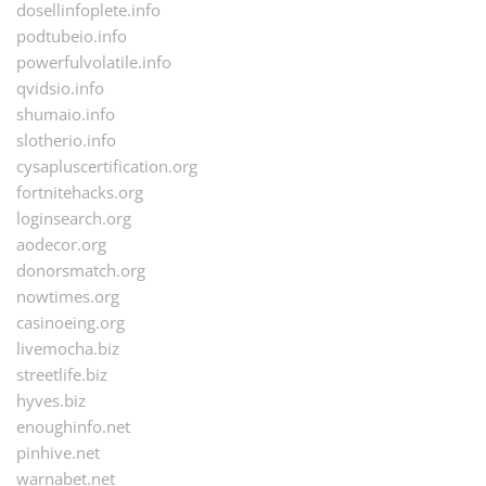
dosellinfoplete.info
podtubeio.info
powerfulvolatile.info
qvidsio.info
shumaio.info
slotherio.info
cysapluscertification.org
fortnitehacks.org
loginsearch.org
aodecor.org
donorsmatch.org
nowtimes.org
casinoeing.org
livemocha.biz
streetlife.biz
hyves.biz
enoughinfo.net
pinhive.net
warnabet.net