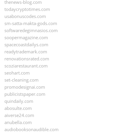
thenews-blog.com
todaycryptotimes.com
usabonuscodes.com
sm-satta-makta-gods.com
softwaredegimnasios.com
soopermagazine.com
spacecoastdailys.com
readytrademark.com
renovationsrated.com
scoziarestaurant.com
seohart.com
set-cleaning.com
promodesignai.com
publicistspaper.com
quindaily.com
abosulte.com
aiverse24.com
anubella.com
audiobooksonaudible.com