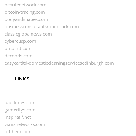
beautenetwork.com
bitcoin-tracing.com
bodyandshapes.com
businessconsultantsroundrock.com
classicglobalnews.com
cybercusp.com
britaintt.com
deconds.com
easycartltd-domesticcleaningservicesedinburgh.com
LINKS
uae-times.com
gamerifys.com
inspiratif.net
vsmsnetworks.com
offthem.com