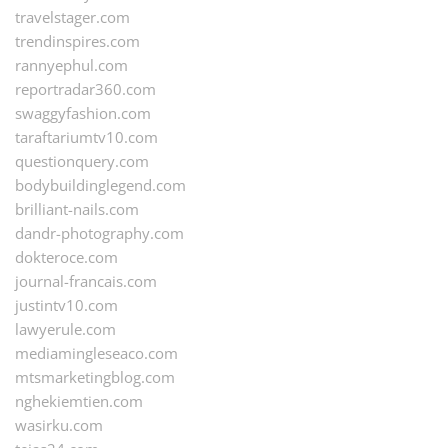
travelstager.com
trendinspires.com
rannyephul.com
reportradar360.com
swaggyfashion.com
taraftariumtv10.com
questionquery.com
bodybuildinglegend.com
brilliant-nails.com
dandr-photography.com
dokteroce.com
journal-francais.com
justintv10.com
lawyerule.com
mediamingleseaco.com
mtsmarketingblog.com
nghekiemtien.com
wasirku.com