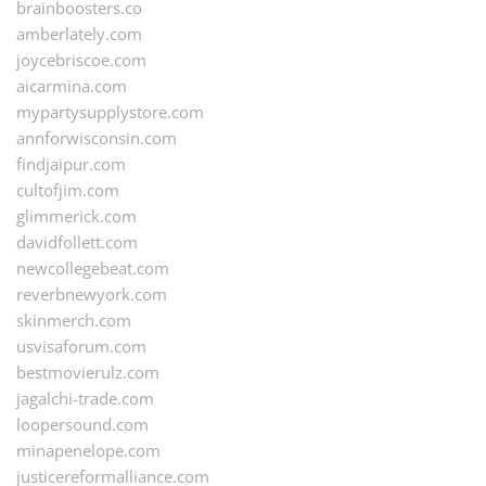
brainboosters.co
amberlately.com
joycebriscoe.com
aicarmina.com
mypartysupplystore.com
annforwisconsin.com
findjaipur.com
cultofjim.com
glimmerick.com
davidfollett.com
newcollegebeat.com
reverbnewyork.com
skinmerch.com
usvisaforum.com
bestmovierulz.com
jagalchi-trade.com
loopersound.com
minapenelope.com
justicereformalliance.com