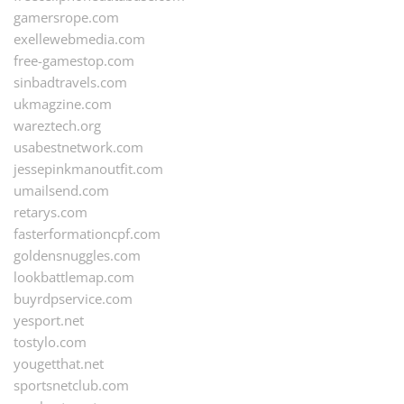
gamersrope.com
exellewebmedia.com
free-gamestop.com
sinbadtravels.com
ukmagzine.com
wareztech.org
usabestnetwork.com
jessepinkmanoutfit.com
umailsend.com
retarys.com
fasterformationcpf.com
goldensnuggles.com
lookbattlemap.com
buyrdpservice.com
yesport.net
tostylo.com
yougetthat.net
sportsnetclub.com