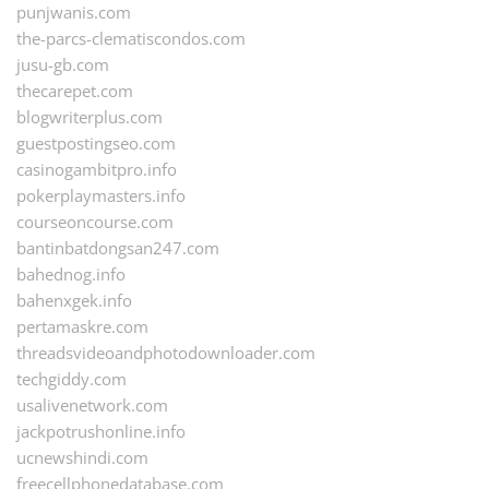
punjwanis.com
the-parcs-clematiscondos.com
jusu-gb.com
thecarepet.com
blogwriterplus.com
guestpostingseo.com
casinogambitpro.info
pokerplaymasters.info
courseoncourse.com
bantinbatdongsan247.com
bahednog.info
bahenxgek.info
pertamaskre.com
threadsvideoandphotodownloader.com
techgiddy.com
usalivenetwork.com
jackpotrushonline.info
ucnewshindi.com
freecellphonedatabase.com