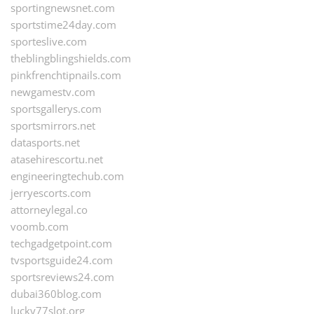
sportingnewsnet.com
sportstime24day.com
sporteslive.com
theblingblingshields.com
pinkfrenchtipnails.com
newgamestv.com
sportsgallerys.com
sportsmirrors.net
datasports.net
atasehirescortu.net
engineeringtechub.com
jerryescorts.com
attorneylegal.co
voomb.com
techgadgetpoint.com
tvsportsguide24.com
sportsreviews24.com
dubai360blog.com
lucky77slot.org