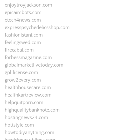
enjoytroyjackson.com
epicaimbots.com
etech4news.com
expresspsychedelicsshop.com
fashionistani.com
feelingswed.com
firecabal.com
forbessmagazine.com
globalmarketlivetoday.com
gpl-license.com
grow2every.com
healthhousecare.com
healthkartreview.com
helpquitporn.com
highqualitybanknote.com
hostingnews24.com
hottstyle.com
howtodiyanything.com
inspiringearthlings.com