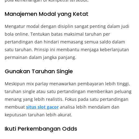
Manajemen Modal yang Ketat
Mengatur modal dengan disiplin sangat penting dalam judi
bola online. Tentukan batas maksimal taruhan per
pertandingan dan hindari memasang semua saldo dalam
satu taruhan. Prinsip ini membantu menjaga keberlanjutan
permainan dalam jangka panjang.
Gunakan Taruhan Single
Meskipun mix parlay menawarkan pembayaran lebih tinggi,
taruhan single atau satu pertandingan memberikan peluang
menang yang lebih realistis. Fokus pada satu pertandingan
membuat
situs slot gacor
analisa lebih mendalam dan
keputusan taruhan lebih akurat.
Ikuti Perkembangan Odds