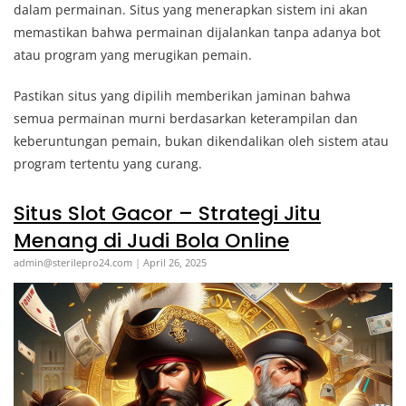
dalam permainan. Situs yang menerapkan sistem ini akan
memastikan bahwa permainan dijalankan tanpa adanya bot
atau program yang merugikan pemain.
Pastikan situs yang dipilih memberikan jaminan bahwa
semua permainan murni berdasarkan keterampilan dan
keberuntungan pemain, bukan dikendalikan oleh sistem atau
program tertentu yang curang.
Situs Slot Gacor – Strategi Jitu
Menang di Judi Bola Online
admin@sterilepro24.com
|
April 26, 2025