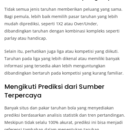
Tidak semua jenis taruhan memberikan peluang yang sama.
Bagi pemula, lebih baik memilih pasar taruhan yang lebih
mudah diprediksi, seperti 1X2 atau Over/Under,
dibandingkan taruhan dengan kombinasi kompleks seperti
parlay atau handicap.
Selain itu, perhatikan juga liga atau kompetisi yang diikuti.
Taruhan pada liga yang lebih dikenal atau memiliki banyak
informasi yang tersedia akan lebih menguntungkan
dibandingkan bertaruh pada kompetisi yang kurang familiar.
Mengikuti Prediksi dari Sumber
Terpercaya
Banyak situs dan pakar taruhan bola yang menyediakan
prediksi berdasarkan analisis statistik dan tren pertandingan.
Meskipun tidak selalu 100% akurat, prediksi ini bisa menjadi
referensi tambahan dalam menentukan taruhan.