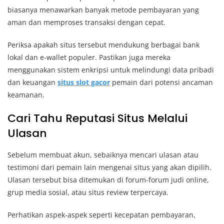
biasanya menawarkan banyak metode pembayaran yang
aman dan memproses transaksi dengan cepat.
Periksa apakah situs tersebut mendukung berbagai bank
lokal dan e-wallet populer. Pastikan juga mereka
menggunakan sistem enkripsi untuk melindungi data pribadi
dan keuangan
situs slot gacor
pemain dari potensi ancaman
keamanan.
Cari Tahu Reputasi Situs Melalui
Ulasan
Sebelum membuat akun, sebaiknya mencari ulasan atau
testimoni dari pemain lain mengenai situs yang akan dipilih.
Ulasan tersebut bisa ditemukan di forum-forum judi online,
grup media sosial, atau situs review terpercaya.
Perhatikan aspek-aspek seperti kecepatan pembayaran,