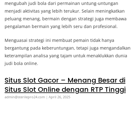
mengubah judi bola dari permainan untung-untungan
menjadi aktivitas yang lebih terukur. Selain meningkatkan
peluang menang, bermain dengan strategi juga membawa
pengalaman bermain yang lebih seru dan profesional.
Menguasai strategi ini membuat pemain tidak hanya
bergantung pada keberuntungan, tetapi juga mengandalkan
keterampilan analisa yang tajam untuk menaklukkan dunia
judi bola online.
Situs Slot Gacor – Menang Besar di
Situs Slot Online dengan RTP Tinggi
admin@sterilepro24.com
|
April 26, 2025