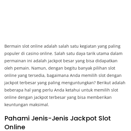
Bermain slot online adalah salah satu kegiatan yang paling
populer di casino online. Salah satu daya tarik utama dalam
permainan ini adalah jackpot besar yang bisa didapatkan
oleh pemain. Namun, dengan begitu banyak pilihan slot
online yang tersedia, bagaimana Anda memilih slot dengan
jackpot terbesar yang paling menguntungkan? Berikut adalah
beberapa hal yang perlu Anda ketahui untuk memilih slot
online dengan jackpot terbesar yang bisa memberikan
keuntungan maksimal.
Pahami Jenis-Jenis Jackpot Slot
Online