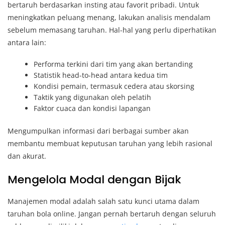
bertaruh berdasarkan insting atau favorit pribadi. Untuk
meningkatkan peluang menang, lakukan analisis mendalam
sebelum memasang taruhan. Hal-hal yang perlu diperhatikan
antara lain:
Performa terkini dari tim yang akan bertanding
Statistik head-to-head antara kedua tim
Kondisi pemain, termasuk cedera atau skorsing
Taktik yang digunakan oleh pelatih
Faktor cuaca dan kondisi lapangan
Mengumpulkan informasi dari berbagai sumber akan
membantu membuat keputusan taruhan yang lebih rasional
dan akurat.
Mengelola Modal dengan Bijak
Manajemen modal adalah salah satu kunci utama dalam
taruhan bola online. Jangan pernah bertaruh dengan seluruh