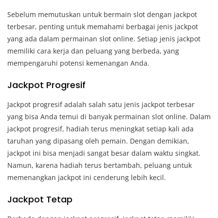
Sebelum memutuskan untuk bermain slot dengan jackpot
terbesar, penting untuk memahami berbagai jenis jackpot
yang ada dalam permainan slot online. Setiap jenis jackpot
memiliki cara kerja dan peluang yang berbeda, yang
mempengaruhi potensi kemenangan Anda.
Jackpot Progresif
Jackpot progresif adalah salah satu jenis jackpot terbesar
yang bisa Anda temui di banyak permainan slot online. Dalam
jackpot progresif, hadiah terus meningkat setiap kali ada
taruhan yang dipasang oleh pemain. Dengan demikian,
jackpot ini bisa menjadi sangat besar dalam waktu singkat.
Namun, karena hadiah terus bertambah, peluang untuk
memenangkan jackpot ini cenderung lebih kecil.
Jackpot Tetap