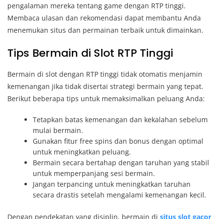
pengalaman mereka tentang game dengan RTP tinggi.
Membaca ulasan dan rekomendasi dapat membantu Anda
menemukan situs dan permainan terbaik untuk dimainkan.
Tips Bermain di Slot RTP Tinggi
Bermain di slot dengan RTP tinggi tidak otomatis menjamin
kemenangan jika tidak disertai strategi bermain yang tepat.
Berikut beberapa tips untuk memaksimalkan peluang Anda:
Tetapkan batas kemenangan dan kekalahan sebelum
mulai bermain.
Gunakan fitur free spins dan bonus dengan optimal
untuk meningkatkan peluang.
Bermain secara bertahap dengan taruhan yang stabil
untuk memperpanjang sesi bermain.
Jangan terpancing untuk meningkatkan taruhan
secara drastis setelah mengalami kemenangan kecil.
Dengan pendekatan yang disiplin, bermain di
situs slot gacor