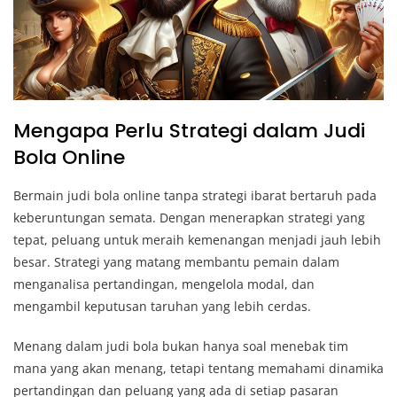
Mengapa Perlu Strategi dalam Judi
Bola Online
Bermain judi bola online tanpa strategi ibarat bertaruh pada
keberuntungan semata. Dengan menerapkan strategi yang
tepat, peluang untuk meraih kemenangan menjadi jauh lebih
besar. Strategi yang matang membantu pemain dalam
menganalisa pertandingan, mengelola modal, dan
mengambil keputusan taruhan yang lebih cerdas.
Menang dalam judi bola bukan hanya soal menebak tim
mana yang akan menang, tetapi tentang memahami dinamika
pertandingan dan peluang yang ada di setiap pasaran