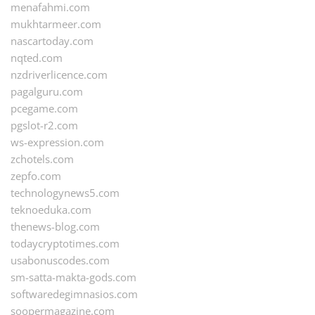
menafahmi.com
mukhtarmeer.com
nascartoday.com
nqted.com
nzdriverlicence.com
pagalguru.com
pcegame.com
pgslot-r2.com
ws-expression.com
zchotels.com
zepfo.com
technologynews5.com
teknoeduka.com
thenews-blog.com
todaycryptotimes.com
usabonuscodes.com
sm-satta-makta-gods.com
softwaredegimnasios.com
soopermagazine.com