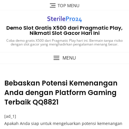
Skip
TOP MENU
to
content
Demo Slot Gratis X500 dari Pragmatic Play,
Nikmati Slot Gacor Hari Ini
Coba demo gratis X500 dari Pragmatic Play hari ini. Bermain tanpa risiko
dengan slot gacor yang menghadirkan pengalaman menang besar.
MENU
Bebaskan Potensi Kemenangan
Anda dengan Platform Gaming
Terbaik QQ8821
[ad_1]
Apakah Anda siap untuk mengeluarkan potensi kemenangan