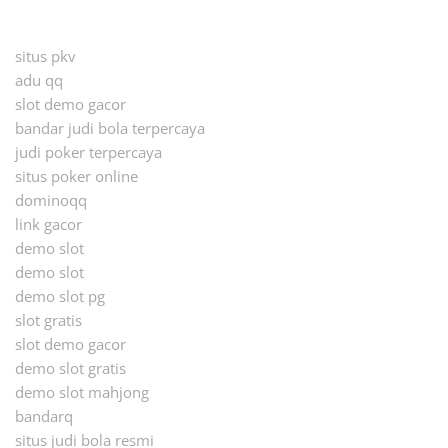
situs pkv
adu qq
slot demo gacor
bandar judi bola terpercaya
judi poker terpercaya
situs poker online
dominoqq
link gacor
demo slot
demo slot
demo slot pg
slot gratis
slot demo gacor
demo slot gratis
demo slot mahjong
bandarq
situs judi bola resmi