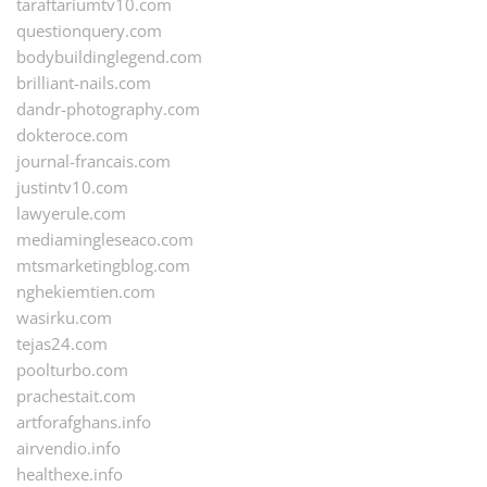
taraftariumtv10.com
questionquery.com
bodybuildinglegend.com
brilliant-nails.com
dandr-photography.com
dokteroce.com
journal-francais.com
justintv10.com
lawyerule.com
mediamingleseaco.com
mtsmarketingblog.com
nghekiemtien.com
wasirku.com
tejas24.com
poolturbo.com
prachestait.com
artforafghans.info
airvendio.info
healthexe.info