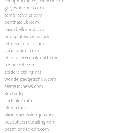
cheapnorthfacejacketsm.com
gurjoshhomes.com
tombradydiet.com
bonthaiclub.com
casusbelli-mod.com
bookplatesociety.com
lebnewsmedia.com
sonosonora.com
linkuusinternasional1.com
friendsroll.com
spiderclothing.net
wondergadgetsshop.com
seatgurunews.com
3net.info
codeplex.info
okena.info
akunidpropokerqq.com
bespokecardetailing.com
bestfriendscredit.com