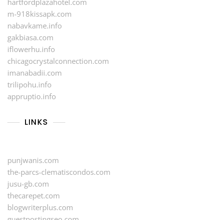
hartfordplazahotel.com
m-918kissapk.com
nabavkame.info
gakbiasa.com
iflowerhu.info
chicagocrystalconnection.com
imanabadii.com
trilipohu.info
appruptio.info
LINKS
punjwanis.com
the-parcs-clematiscondos.com
jusu-gb.com
thecarepet.com
blogwriterplus.com
guestpostingseo.com