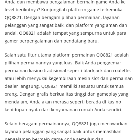
Anda dan membawa pengalaman bermain game Anda ke
level berikutnya? Kunjungilah platform game terkemuka
QQ8821. Dengan beragam pilihan permainan, layanan
pelanggan yang sangat baik, dan platform yang aman dan
andal, QQ8821 adalah tempat yang sempurna untuk para
gamer berpengalaman dan pendatang baru.
Salah satu fitur utama platform permainan QQ8821 adalah
pilihan permainannya yang luas. Baik Anda penggemar
permainan kasino tradisional seperti blackjack dan roulette,
atau lebih menyukai kegembiraan mesin slot dan permainan
dealer langsung, QQ8821 memiliki sesuatu untuk semua
orang. Dengan grafis berkualitas tinggi dan gameplay yang
mendalam, Anda akan merasa seperti berada di kasino
kehidupan nyata dari kenyamanan rumah Anda sendiri.
Selain beragam permainannya, QQ8821 juga menawarkan
layanan pelanggan yang sangat baik untuk memastikan
pengalaman bermain game Anda semulus dan