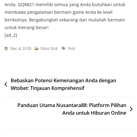
Anda, QQ8821 memiliki semua yang Anda butuhkan untuk
membawa pengalaman bermain game Anda ke level
berikutnya. Bergabunglah sekarang dan mulailah bermain
untuk menang besar!
[ad_2]
Tags
Dec 4, 2025
Situs Slot
Slot
Post
Bebaskan Potensi Kemenangan Anda dengan
Wtobet: Tinjauan Komprehensif
navigation
Panduan Utama Nusantara88: Platform Pilihan
Anda untuk Hiburan Online