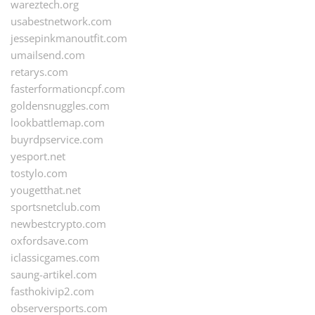
wareztech.org
usabestnetwork.com
jessepinkmanoutfit.com
umailsend.com
retarys.com
fasterformationcpf.com
goldensnuggles.com
lookbattlemap.com
buyrdpservice.com
yesport.net
tostylo.com
yougetthat.net
sportsnetclub.com
newbestcrypto.com
oxfordsave.com
iclassicgames.com
saung-artikel.com
fasthokivip2.com
observersports.com