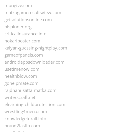
mongive.com
matkagameresultsview.com
getsolutionsonline.com
hispinner.org
criticalinsurance.info
nokariposter.com
kalyan-guessing-nightplay.com
gameofpanels.com
androidappsdownloader.com
usetimenow.com
healthblow.com
gohelpmate.com
rajdhani-satta-matka.com
writerscraft.net
elearning-childprotection.com
wrestling4mena.com
knowledgeforall.info
brand2lastio.com