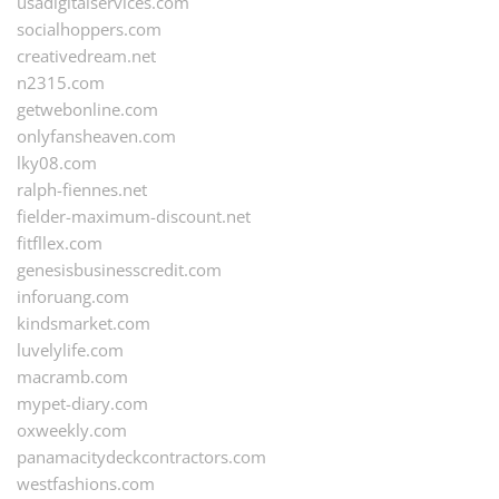
usadigitalservices.com
socialhoppers.com
creativedream.net
n2315.com
getwebonline.com
onlyfansheaven.com
lky08.com
ralph-fiennes.net
fielder-maximum-discount.net
fitfllex.com
genesisbusinesscredit.com
inforuang.com
kindsmarket.com
luvelylife.com
macramb.com
mypet-diary.com
oxweekly.com
panamacitydeckcontractors.com
westfashions.com