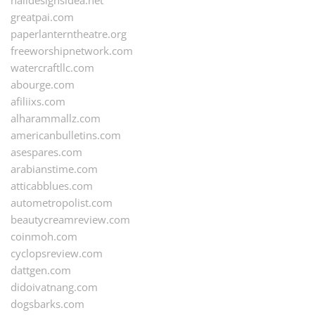
naildesignsidea.net
greatpai.com
paperlanterntheatre.org
freeworshipnetwork.com
watercraftllc.com
abourge.com
afiliixs.com
alharammallz.com
americanbulletins.com
asespares.com
arabianstime.com
atticabblues.com
autometropolist.com
beautycreamreview.com
coinmoh.com
cyclopsreview.com
dattgen.com
didoivatnang.com
dogsbarks.com