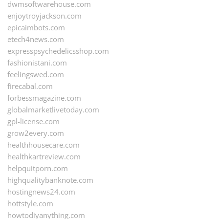
dwmsoftwarehouse.com
enjoytroyjackson.com
epicaimbots.com
etech4news.com
expresspsychedelicsshop.com
fashionistani.com
feelingswed.com
firecabal.com
forbessmagazine.com
globalmarketlivetoday.com
gpl-license.com
grow2every.com
healthhousecare.com
healthkartreview.com
helpquitporn.com
highqualitybanknote.com
hostingnews24.com
hottstyle.com
howtodiyanything.com