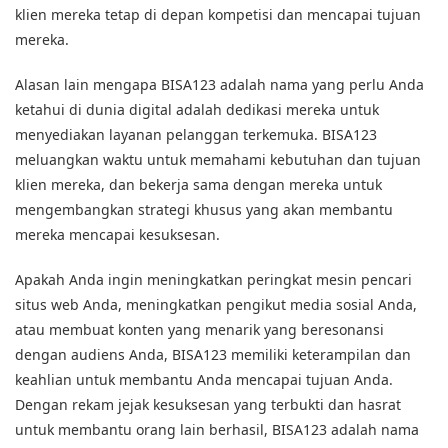
klien mereka tetap di depan kompetisi dan mencapai tujuan
mereka.
Alasan lain mengapa BISA123 adalah nama yang perlu Anda
ketahui di dunia digital adalah dedikasi mereka untuk
menyediakan layanan pelanggan terkemuka. BISA123
meluangkan waktu untuk memahami kebutuhan dan tujuan
klien mereka, dan bekerja sama dengan mereka untuk
mengembangkan strategi khusus yang akan membantu
mereka mencapai kesuksesan.
Apakah Anda ingin meningkatkan peringkat mesin pencari
situs web Anda, meningkatkan pengikut media sosial Anda,
atau membuat konten yang menarik yang beresonansi
dengan audiens Anda, BISA123 memiliki keterampilan dan
keahlian untuk membantu Anda mencapai tujuan Anda.
Dengan rekam jejak kesuksesan yang terbukti dan hasrat
untuk membantu orang lain berhasil, BISA123 adalah nama