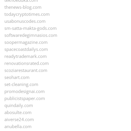
teknoeduka.com
thenews-blog.com
todaycryptotimes.com
usabonuscodes.com
sm-satta-makta-gods.com
softwaredegimnasios.com
soopermagazine.com
spacecoastdailys.com
readytrademark.com
renovationsrated.com
scoziarestaurant.com
seohart.com
set-cleaning.com
promodesignai.com
publicistspaper.com
quindaily.com
abosulte.com
aiverse24.com
anubella.com