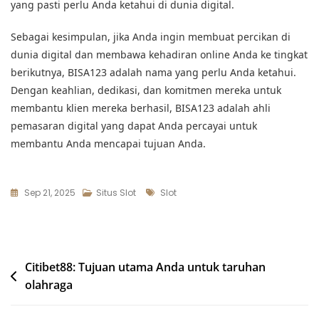
yang pasti perlu Anda ketahui di dunia digital.
Sebagai kesimpulan, jika Anda ingin membuat percikan di
dunia digital dan membawa kehadiran online Anda ke tingkat
berikutnya, BISA123 adalah nama yang perlu Anda ketahui.
Dengan keahlian, dedikasi, dan komitmen mereka untuk
membantu klien mereka berhasil, BISA123 adalah ahli
pemasaran digital yang dapat Anda percayai untuk
membantu Anda mencapai tujuan Anda.
Tags
Sep 21, 2025
Situs Slot
Slot
Post
Citibet88: Tujuan utama Anda untuk taruhan
olahraga
navigation