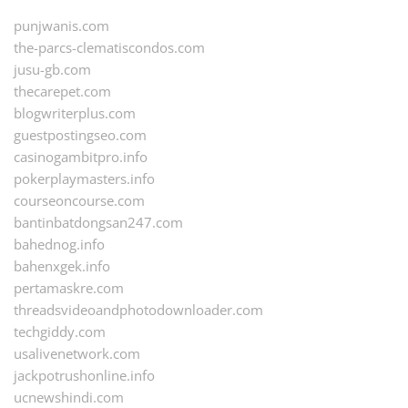
punjwanis.com
the-parcs-clematiscondos.com
jusu-gb.com
thecarepet.com
blogwriterplus.com
guestpostingseo.com
casinogambitpro.info
pokerplaymasters.info
courseoncourse.com
bantinbatdongsan247.com
bahednog.info
bahenxgek.info
pertamaskre.com
threadsvideoandphotodownloader.com
techgiddy.com
usalivenetwork.com
jackpotrushonline.info
ucnewshindi.com