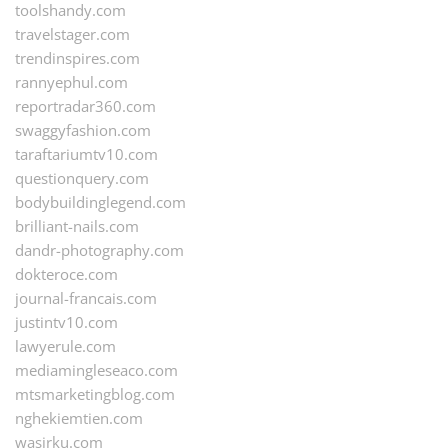
toolshandy.com
travelstager.com
trendinspires.com
rannyephul.com
reportradar360.com
swaggyfashion.com
taraftariumtv10.com
questionquery.com
bodybuildinglegend.com
brilliant-nails.com
dandr-photography.com
dokteroce.com
journal-francais.com
justintv10.com
lawyerule.com
mediamingleseaco.com
mtsmarketingblog.com
nghekiemtien.com
wasirku.com