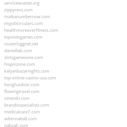
servicewueste.org
zippyrevs.com
matkanumbernow.com
myjobcirculars.com
healthmoreoverfitness.com
topslotxgames.com
routerloggnet.net
dantella6.com
slotsgamesone.com
hispinzone.com
kalyanbazarnights.com
top-online-casino-usa.com
honghuidoor.com
flowingtravel.com
nineniki.com
brandiospecialists.com
medicalcare7.com
adtennaball.com
nabzah.com