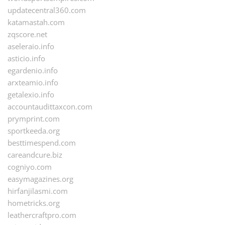
updatecentral360.com
katamastah.com
zqscore.net
aseleraio.info
asticio.info
egardenio.info
arxteamio.info
getalexio.info
accountaudittaxcon.com
prymprint.com
sportkeeda.org
besttimespend.com
careandcure.biz
cogniyo.com
easymagazines.org
hirfanjilasmi.com
hometricks.org
leathercraftpro.com