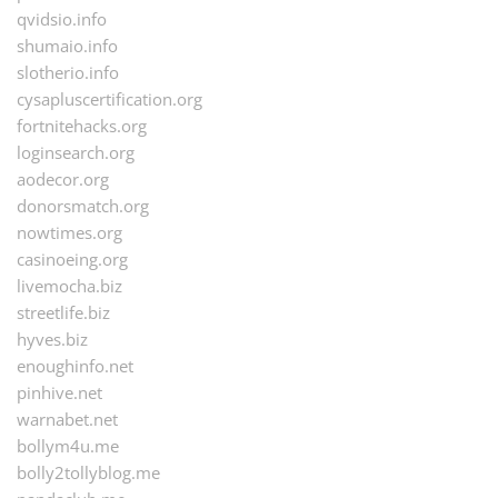
qvidsio.info
shumaio.info
slotherio.info
cysapluscertification.org
fortnitehacks.org
loginsearch.org
aodecor.org
donorsmatch.org
nowtimes.org
casinoeing.org
livemocha.biz
streetlife.biz
hyves.biz
enoughinfo.net
pinhive.net
warnabet.net
bollym4u.me
bolly2tollyblog.me