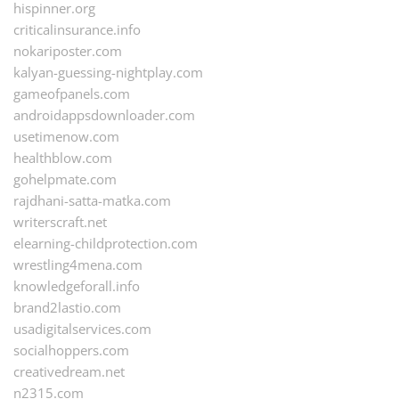
hispinner.org
criticalinsurance.info
nokariposter.com
kalyan-guessing-nightplay.com
gameofpanels.com
androidappsdownloader.com
usetimenow.com
healthblow.com
gohelpmate.com
rajdhani-satta-matka.com
writerscraft.net
elearning-childprotection.com
wrestling4mena.com
knowledgeforall.info
brand2lastio.com
usadigitalservices.com
socialhoppers.com
creativedream.net
n2315.com