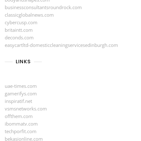
businessconsultantsroundrock.com
classicglobalnews.com
cybercusp.com
britaintt.com
deconds.com
easycartltd-domesticcleaningservicesedinburgh.com
LINKS
uae-times.com
gamerifys.com
inspiratif.net
vsmsnetworks.com
offthem.com
ibommatv.com
techporfit.com
bekasionline.com