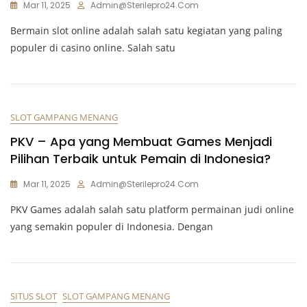
Mar 11, 2025
Admin@sterilepro24.com
Bermain slot online adalah salah satu kegiatan yang paling
populer di casino online. Salah satu
SLOT GAMPANG MENANG
PKV – Apa yang Membuat Games Menjadi
Pilihan Terbaik untuk Pemain di Indonesia?
Mar 11, 2025
Admin@sterilepro24.com
PKV Games adalah salah satu platform permainan judi online
yang semakin populer di Indonesia. Dengan
SITUS SLOT
SLOT GAMPANG MENANG