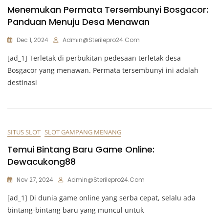
Menemukan Permata Tersembunyi Bosgacor:
Panduan Menuju Desa Menawan
Dec 1, 2024
Admin@sterilepro24.com
[ad_1] Terletak di perbukitan pedesaan terletak desa
Bosgacor yang menawan. Permata tersembunyi ini adalah
destinasi
SITUS SLOT
SLOT GAMPANG MENANG
Temui Bintang Baru Game Online:
Dewacukong88
Nov 27, 2024
Admin@sterilepro24.com
[ad_1] Di dunia game online yang serba cepat, selalu ada
bintang-bintang baru yang muncul untuk