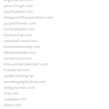
ajino-mingei.com
yourfreehost.info
cheapnorthfacejacketsm.com
gurjoshhomes.com
tombradydiet.com
bonthaiclub.com
casusbelli-mod.com
bookplatesociety.com
lebnewsmedia.com
sonosonora.com
linkuusinternasional1.com
friendsroll.com
spiderclothing.net
wondergadgetsshop.com
seatgurunews.com
3net.info
codeplex.info
okena.info