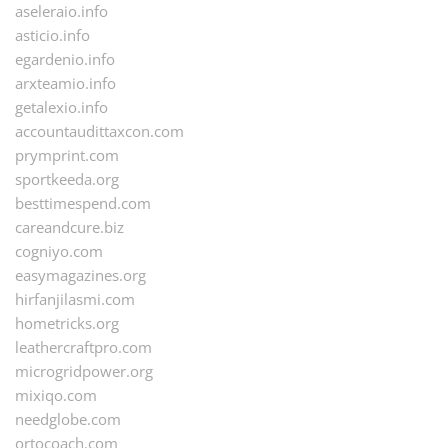
aseleraio.info
asticio.info
egardenio.info
arxteamio.info
getalexio.info
accountaudittaxcon.com
prymprint.com
sportkeeda.org
besttimespend.com
careandcure.biz
cogniyo.com
easymagazines.org
hirfanjilasmi.com
hometricks.org
leathercraftpro.com
microgridpower.org
mixiqo.com
needglobe.com
ortocoach.com