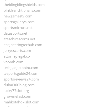
theblingblingshields.com
pinkfrenchtipnails.com
newgamestv.com
sportsgallerys.com
sportsmirrors.net
datasports.net
atasehirescortu.net
engineeringtechub.com
jerryescorts.com
attorneylegal.co
voomb.com
techgadgetpoint.com
tvsportsguide24.com
sportsreviews24.com
dubai360blog.com
lucky77slot.org
growmefast.com
mahkotahokislot.com