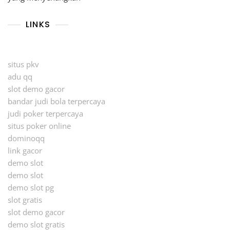
LINKS
situs pkv
adu qq
slot demo gacor
bandar judi bola terpercaya
judi poker terpercaya
situs poker online
dominoqq
link gacor
demo slot
demo slot
demo slot pg
slot gratis
slot demo gacor
demo slot gratis