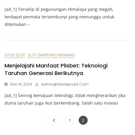
[ad_1] Terselip di pegunungan Himalaya yang megah,
terdapat permata tersembunyi yang menunggu untuk
ditemukan –
SITUS SLOT
SLOT GAMPANG MENANG
Menjelajahi Manfaat Plisbet: Teknologi
Taruhan Generasi Berikutnya
Nov 14, 2024
Admin@sterilepro24.com
[ad_1] Seiring kemajuan teknologi, tidak mengherankan jika
dunia taruhan juga ikut berkembang. Salah satu inovasi
Posts
Page
Page
1
2
navigation