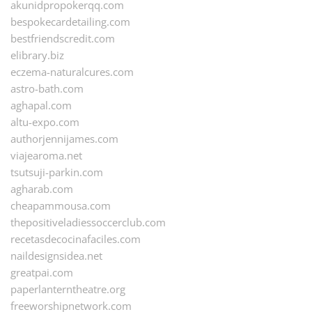
akunidpropokerqq.com
bespokecardetailing.com
bestfriendscredit.com
elibrary.biz
eczema-naturalcures.com
astro-bath.com
aghapal.com
altu-expo.com
authorjennijames.com
viajearoma.net
tsutsuji-parkin.com
agharab.com
cheapammousa.com
thepositiveladiessoccerclub.com
recetasdecocinafaciles.com
naildesignsidea.net
greatpai.com
paperlanterntheatre.org
freeworshipnetwork.com