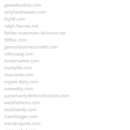
getwebonline.com
onlyfansheaven.com
lky08.com
ralph-fiennes.net
fielder-maximum-discount.net
fitfllex.com
genesisbusinesscredit.com
inforuang.com
kindsmarket.com
luvelylife.com
macramb.com
mypet-diary.com
oxweekly.com
panamacitydeckcontractors.com
westfashions.com
toolshandy.com
travelstager.com
trendinspires.com