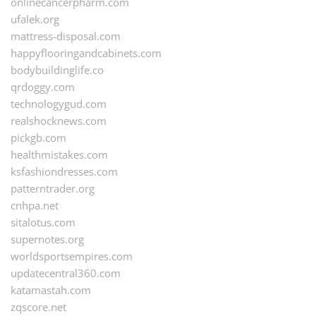
onlinecancerpharm.com
ufalek.org
mattress-disposal.com
happyflooringandcabinets.com
bodybuildinglife.co
qrdoggy.com
technologygud.com
realshocknews.com
pickgb.com
healthmistakes.com
ksfashiondresses.com
patterntrader.org
cnhpa.net
sitalotus.com
supernotes.org
worldsportsempires.com
updatecentral360.com
katamastah.com
zqscore.net