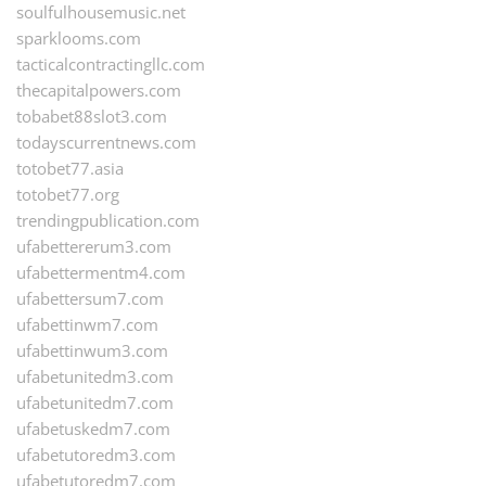
soulfulhousemusic.net
sparklooms.com
tacticalcontractingllc.com
thecapitalpowers.com
tobabet88slot3.com
todayscurrentnews.com
totobet77.asia
totobet77.org
trendingpublication.com
ufabettererum3.com
ufabettermentm4.com
ufabettersum7.com
ufabettinwm7.com
ufabettinwum3.com
ufabetunitedm3.com
ufabetunitedm7.com
ufabetuskedm7.com
ufabetutoredm3.com
ufabetutoredm7.com