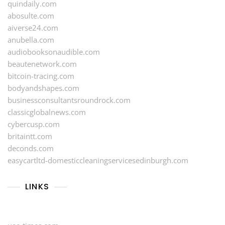
quindaily.com
abosulte.com
aiverse24.com
anubella.com
audiobooksonaudible.com
beautenetwork.com
bitcoin-tracing.com
bodyandshapes.com
businessconsultantsroundrock.com
classicglobalnews.com
cybercusp.com
britaintt.com
deconds.com
easycartltd-domesticcleaningservicesedinburgh.com
LINKS