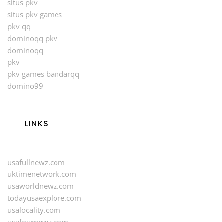
situs pkv
situs pkv games
pkv qq
dominoqq pkv
dominoqq
pkv
pkv games bandarqq
domino99
LINKS
usafullnewz.com
uktimenetwork.com
usaworldnewz.com
todayusaexplore.com
usalocality.com
usafournewz.com