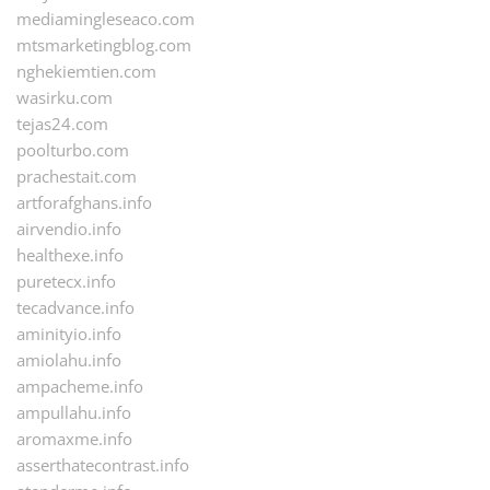
mediamingleseaco.com
mtsmarketingblog.com
nghekiemtien.com
wasirku.com
tejas24.com
poolturbo.com
prachestait.com
artforafghans.info
airvendio.info
healthexe.info
puretecx.info
tecadvance.info
aminityio.info
amiolahu.info
ampacheme.info
ampullahu.info
aromaxme.info
asserthatecontrast.info