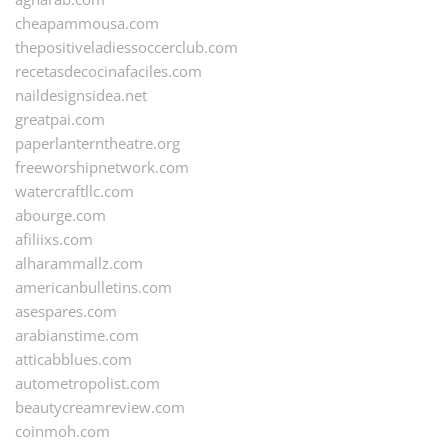
cheapammousa.com
thepositiveladiessoccerclub.com
recetasdecocinafaciles.com
naildesignsidea.net
greatpai.com
paperlanterntheatre.org
freeworshipnetwork.com
watercraftllc.com
abourge.com
afiliixs.com
alharammallz.com
americanbulletins.com
asespares.com
arabianstime.com
atticabblues.com
autometropolist.com
beautycreamreview.com
coinmoh.com