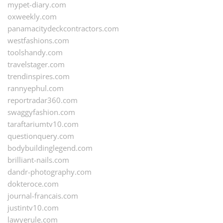
mypet-diary.com
oxweekly.com
panamacitydeckcontractors.com
westfashions.com
toolshandy.com
travelstager.com
trendinspires.com
rannyephul.com
reportradar360.com
swaggyfashion.com
taraftariumtv10.com
questionquery.com
bodybuildinglegend.com
brilliant-nails.com
dandr-photography.com
dokteroce.com
journal-francais.com
justintv10.com
lawyerule.com