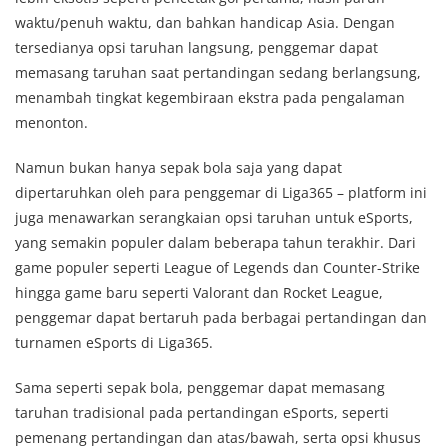
waktu/penuh waktu, dan bahkan handicap Asia. Dengan
tersedianya opsi taruhan langsung, penggemar dapat
memasang taruhan saat pertandingan sedang berlangsung,
menambah tingkat kegembiraan ekstra pada pengalaman
menonton.
Namun bukan hanya sepak bola saja yang dapat
dipertaruhkan oleh para penggemar di Liga365 – platform ini
juga menawarkan serangkaian opsi taruhan untuk eSports,
yang semakin populer dalam beberapa tahun terakhir. Dari
game populer seperti League of Legends dan Counter-Strike
hingga game baru seperti Valorant dan Rocket League,
penggemar dapat bertaruh pada berbagai pertandingan dan
turnamen eSports di Liga365.
Sama seperti sepak bola, penggemar dapat memasang
taruhan tradisional pada pertandingan eSports, seperti
pemenang pertandingan dan atas/bawah, serta opsi khusus