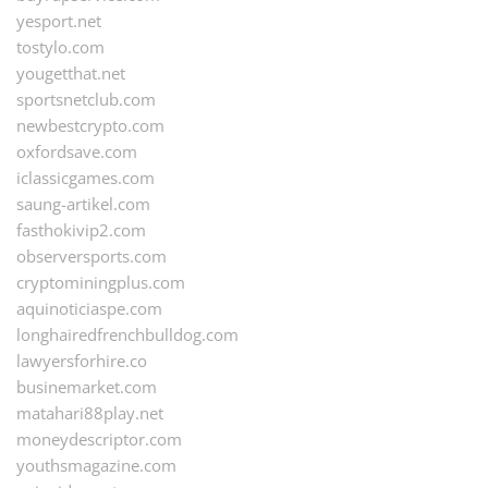
yesport.net
tostylo.com
yougetthat.net
sportsnetclub.com
newbestcrypto.com
oxfordsave.com
iclassicgames.com
saung-artikel.com
fasthokivip2.com
observersports.com
cryptominingplus.com
aquinoticiaspe.com
longhairedfrenchbulldog.com
lawyersforhire.co
businemarket.com
matahari88play.net
moneydescriptor.com
youthsmagazine.com