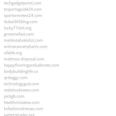
techgadgetpoint.com
tvsportsguide24.com
sportsreviews24.com
dubai360blog.com
lucky77slot.org
growmefast.com
mahkotahokislot.com
onlinecancerpharm.com
ufalek.org
mattress-disposal.com
happyflooringandcabinets.com
bodybuildinglife.co
qrdoggy.com
technologygud.com
realshocknews.com
pickgb.com
healthmistakes.com
ksfashiondresses.com
patterntrader.org