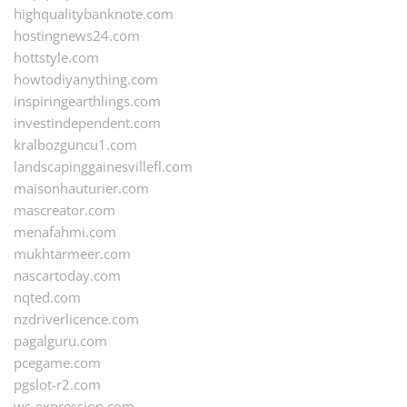
highqualitybanknote.com
hostingnews24.com
hottstyle.com
howtodiyanything.com
inspiringearthlings.com
investindependent.com
kralbozguncu1.com
landscapinggainesvillefl.com
maisonhauturier.com
mascreator.com
menafahmi.com
mukhtarmeer.com
nascartoday.com
nqted.com
nzdriverlicence.com
pagalguru.com
pcegame.com
pgslot-r2.com
ws-expression.com