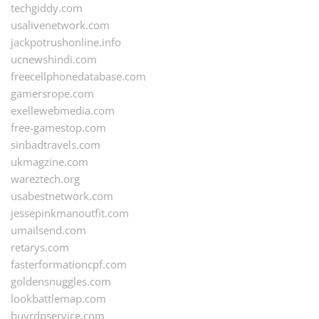
techgiddy.com
usalivenetwork.com
jackpotrushonline.info
ucnewshindi.com
freecellphonedatabase.com
gamersrope.com
exellewebmedia.com
free-gamestop.com
sinbadtravels.com
ukmagzine.com
wareztech.org
usabestnetwork.com
jessepinkmanoutfit.com
umailsend.com
retarys.com
fasterformationcpf.com
goldensnuggles.com
lookbattlemap.com
buyrdpservice.com