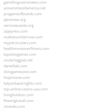
gamblingcasinonews.com
universitiesofamerica.net
progameofbrands.com
qbreview.org
servicewueste.org
zippyrevs.com
matkanumbernow.com
myjobcirculars.com
healthmoreoverfitness.com
topslotxgames.com
routerloggnet.net
dantella6.com
slotsgamesone.com
hispinzone.com
kalyanbazarnights.com
top-online-casino-usa.com
honghuidoor.com
flowingtravel.com
nineniki.com