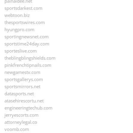
painaidee.net
sportsdarkest.com
webtoon.biz
thesportswires.com
hyungpro.com
sportingnewsnet.com
sportstime24day.com
sporteslive.com
theblingblingshields.com
pinkfrenchtipnails.com
newgamestv.com
sportsgallerys.com
sportsmirrors.net
datasports.net
atasehirescortu.net
engineeringtechub.com
jerryescorts.com
attorneylegal.co
voomb.com