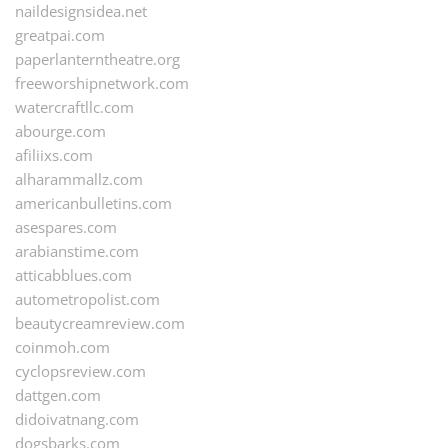
naildesignsidea.net
greatpai.com
paperlanterntheatre.org
freeworshipnetwork.com
watercraftllc.com
abourge.com
afiliixs.com
alharammallz.com
americanbulletins.com
asespares.com
arabianstime.com
atticabblues.com
autometropolist.com
beautycreamreview.com
coinmoh.com
cyclopsreview.com
dattgen.com
didoivatnang.com
dogsbarks.com