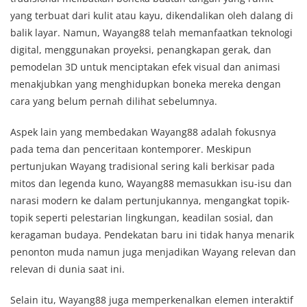
yang terbuat dari kulit atau kayu, dikendalikan oleh dalang di
balik layar. Namun, Wayang88 telah memanfaatkan teknologi
digital, menggunakan proyeksi, penangkapan gerak, dan
pemodelan 3D untuk menciptakan efek visual dan animasi
menakjubkan yang menghidupkan boneka mereka dengan
cara yang belum pernah dilihat sebelumnya.
Aspek lain yang membedakan Wayang88 adalah fokusnya
pada tema dan penceritaan kontemporer. Meskipun
pertunjukan Wayang tradisional sering kali berkisar pada
mitos dan legenda kuno, Wayang88 memasukkan isu-isu dan
narasi modern ke dalam pertunjukannya, mengangkat topik-
topik seperti pelestarian lingkungan, keadilan sosial, dan
keragaman budaya. Pendekatan baru ini tidak hanya menarik
penonton muda namun juga menjadikan Wayang relevan dan
relevan di dunia saat ini.
Selain itu, Wayang88 juga memperkenalkan elemen interaktif