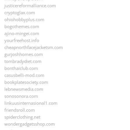
justicereformalliance.com
cryptoglax.com
ohiohobbyplus.com
bogothemes.com
ajino-mingei.com
yourfreehost.info
cheapnorthfacejacketsm.com
gurjoshhomes.com
tombradydiet.com
bonthaiclub.com
casusbelli-mod.com
bookplatesociety.com
lebnewsmedia.com
sonosonora.com
linkuusinternasional1.com
friendsroll.com
spiderclothing.net
wondergadgetsshop.com