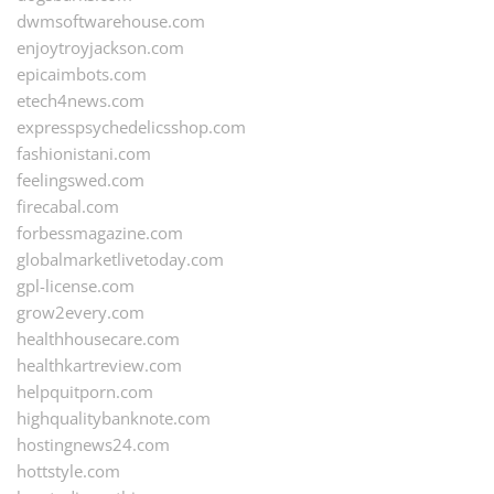
dwmsoftwarehouse.com
enjoytroyjackson.com
epicaimbots.com
etech4news.com
expresspsychedelicsshop.com
fashionistani.com
feelingswed.com
firecabal.com
forbessmagazine.com
globalmarketlivetoday.com
gpl-license.com
grow2every.com
healthhousecare.com
healthkartreview.com
helpquitporn.com
highqualitybanknote.com
hostingnews24.com
hottstyle.com