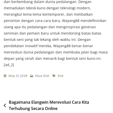
dan berkembang dalam dunia pedalangan. Dengan
memadukan teknik kuno dengan teknologi modern,
merangkul tema-tema kontemporer, dan melibatkan
penonton dengan cara-cara baru, Wayang88 mendefinisikan
ulang apa itu pedalangan dan menginspirasi generasi
seniman dan pemain baru untuk mendorong batas-batas
bentuk seni yang tak lekang oleh waktu ini. Dengan
pendekatan inovatif mereka, Wayang88 benar-benar
merevolusi dunia pedalangan dan membuka jalan bagi masa
depan yang cerah dan menarik bagi bentuk seni kuno ini.
[ad_2]
Tags
May 21, 2026
Situs Slot
Slot
Post
Bagaimana Elangwin Merevolusi Cara Kita
Terhubung Secara Online
navigation