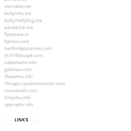
warnabet.net
bollym4u.me
bolly2tollyblog.me
pandaclub.me
flyttevask.io
byhous.com
hartfordplazahotel.com
m-918kissapk.com
nabavkame.info
gakbiasa.com
iflowerhu.info
chicagocrystalconnection.com
imanabadii.com
trilipohu.info
appruptio.info
LINKS