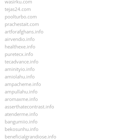
wasirku.com
tejas24.com
poolturbo.com
prachestait.com
artforafghans.info
airvendio.info
healthexe.info
puretecx.info
tecadvance.info
aminityio.info
amiolahu.info
ampacheme.info
ampullahu.info
aromaxme.info
asserthatecontrast.info
atenderme.info
bangumiio.info
bekosunhu.info
beneficialgrandiose.info