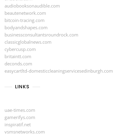
audiobooksonaudible.com
beautenetwork.com
bitcoin-tracing.com
bodyandshapes.com
businessconsultantsroundrock.com
classicglobalnews.com
cybercusp.com
britaintt.com
deconds.com
easycartltd-domesticcleaningservicesedinburgh.com
LINKS
uae-times.com
gamerifys.com
inspiratif.net
vsmsnetworks.com