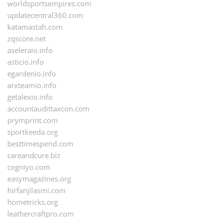
worldsportsempires.com
updatecentral360.com
katamastah.com
zqscore.net
aseleraio.info
asticio.info
egardenio.info
arxteamio.info
getalexio.info
accountaudittaxcon.com
prymprint.com
sportkeeda.org
besttimespend.com
careandcure.biz
cogniyo.com
easymagazines.org
hirfanjilasmi.com
hometricks.org
leathercraftpro.com