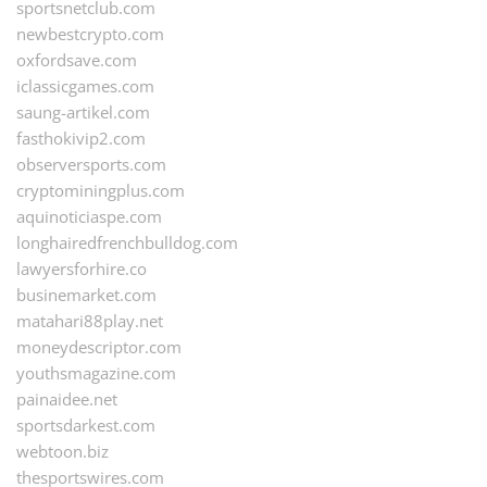
sportsnetclub.com
newbestcrypto.com
oxfordsave.com
iclassicgames.com
saung-artikel.com
fasthokivip2.com
observersports.com
cryptominingplus.com
aquinoticiaspe.com
longhairedfrenchbulldog.com
lawyersforhire.co
businemarket.com
matahari88play.net
moneydescriptor.com
youthsmagazine.com
painaidee.net
sportsdarkest.com
webtoon.biz
thesportswires.com