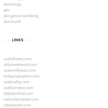
dominoqq
pkv
pkv games bandarqq
domino99
LINKS
usafullnewz.com
uktimenetwork.com
usaworldnewz.com
todayusaexplore.com
usalocality.com
usafournewz.com
thebalochhal.com
vehicularmaster.com
vibesaccent.com