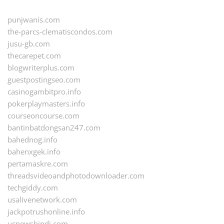
punjwanis.com
the-parcs-clematiscondos.com
jusu-gb.com
thecarepet.com
blogwriterplus.com
guestpostingseo.com
casinogambitpro.info
pokerplaymasters.info
courseoncourse.com
bantinbatdongsan247.com
bahednog.info
bahenxgek.info
pertamaskre.com
threadsvideoandphotodownloader.com
techgiddy.com
usalivenetwork.com
jackpotrushonline.info
ucnewshindi.com