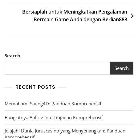
Bersiaplah untuk Meningkatkan Pengalaman
Bermain Game Anda dengan Berlian888
Search
Search
RECENT POSTS
Memahami Saung4D: Panduan Komprehensif
Bangkitnya Ahlicasino: Tinjauan Komprehensif
Jelajahi Dunia Juruscasino yang Menyenangkan: Panduan
Komprehensif