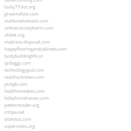
lucky77slot.org
growmefast.com
mahkotahokislot.com
onlinecancerpharm.com
ufalek.org
mattress-disposal.com
happyflooringandcabinets.com
bodybuildinglife.co
qrdoggy.com
technologygud.com
realshocknews.com
pickgb.com
healthmistakes.com
ksfashiondresses.com
patterntrader.org
cnhpa.net
sitalotus.com
supernotes.org