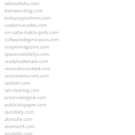
teknoeduka.com
thenews-blog.com
todaycryptotimes.com
usabonuscodes.com
sm-satta-makta-gods.com
softwaredegimnasios.com
soopermagazine.com
spacecoastdailys.com
readytrademark.com
renovationsrated.com
scoziarestaurant.com
seohart.com
set-cleaning.com
promodesignai.com
publicistspaper.com
quindaily.com
abosulte.com
aiverse24.com
anubella.com