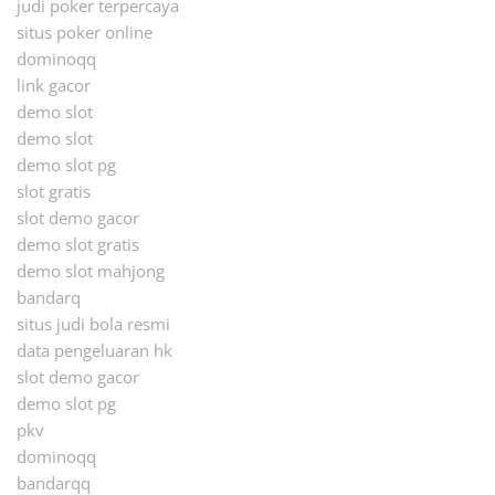
judi poker terpercaya
situs poker online
dominoqq
link gacor
demo slot
demo slot
demo slot pg
slot gratis
slot demo gacor
demo slot gratis
demo slot mahjong
bandarq
situs judi bola resmi
data pengeluaran hk
slot demo gacor
demo slot pg
pkv
dominoqq
bandarqq