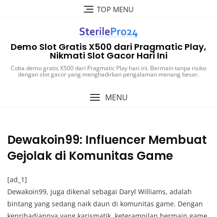
Skip
TOP MENU
to
content
Demo Slot Gratis X500 dari Pragmatic Play,
Nikmati Slot Gacor Hari Ini
Coba demo gratis X500 dari Pragmatic Play hari ini. Bermain tanpa risiko
dengan slot gacor yang menghadirkan pengalaman menang besar.
MENU
Dewakoin99: Influencer Membuat
Gejolak di Komunitas Game
[ad_1]
Dewakoin99, juga dikenal sebagai Daryl Williams, adalah
bintang yang sedang naik daun di komunitas game. Dengan
kepribadiannya yang karismatik, keterampilan bermain game