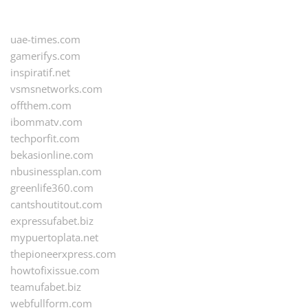
uae-times.com
gamerifys.com
inspiratif.net
vsmsnetworks.com
offthem.com
ibommatv.com
techporfit.com
bekasionline.com
nbusinessplan.com
greenlife360.com
cantshoutitout.com
expressufabet.biz
mypuertoplata.net
thepioneerxpress.com
howtofixissue.com
teamufabet.biz
webfullform.com