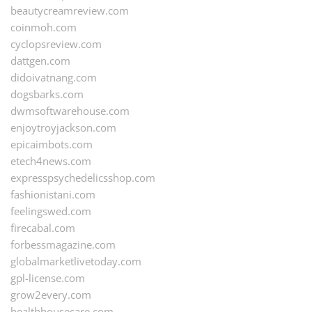
beautycreamreview.com
coinmoh.com
cyclopsreview.com
dattgen.com
didoivatnang.com
dogsbarks.com
dwmsoftwarehouse.com
enjoytroyjackson.com
epicaimbots.com
etech4news.com
expresspsychedelicsshop.com
fashionistani.com
feelingswed.com
firecabal.com
forbessmagazine.com
globalmarketlivetoday.com
gpl-license.com
grow2every.com
healthhousecare.com