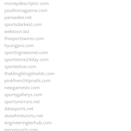
moneydescriptor.com
youthsmagazine.com
painaidee.net
sportsdarkest.com
webtoon.biz
thesportswires.com
hyungpro.com
sportingnewsnet.com
sportstime24day.com
sporteslive.com
theblingblingshields.com
pinkfrenchtipnails.com
newgamestv.com
sportsgallerys.com
sportsmirrors.net
datasports.net
atasehirescortu.net
engineeringtechub.com
jerryescorts.com