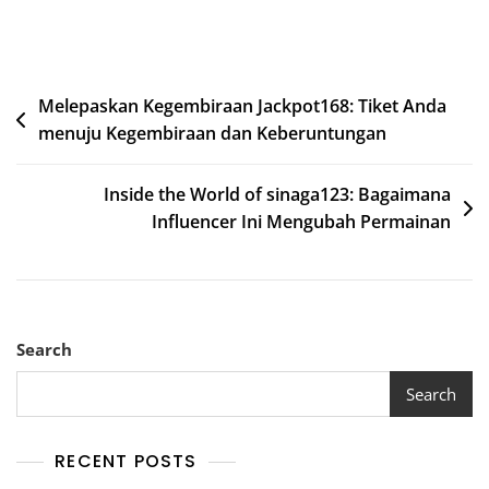
Post
Melepaskan Kegembiraan Jackpot168: Tiket Anda
menuju Kegembiraan dan Keberuntungan
navigation
Inside the World of sinaga123: Bagaimana
Influencer Ini Mengubah Permainan
Search
Search
RECENT POSTS