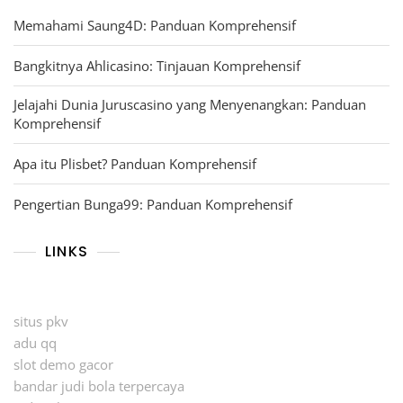
Memahami Saung4D: Panduan Komprehensif
Bangkitnya Ahlicasino: Tinjauan Komprehensif
Jelajahi Dunia Juruscasino yang Menyenangkan: Panduan
Komprehensif
Apa itu Plisbet? Panduan Komprehensif
Pengertian Bunga99: Panduan Komprehensif
LINKS
situs pkv
adu qq
slot demo gacor
bandar judi bola terpercaya