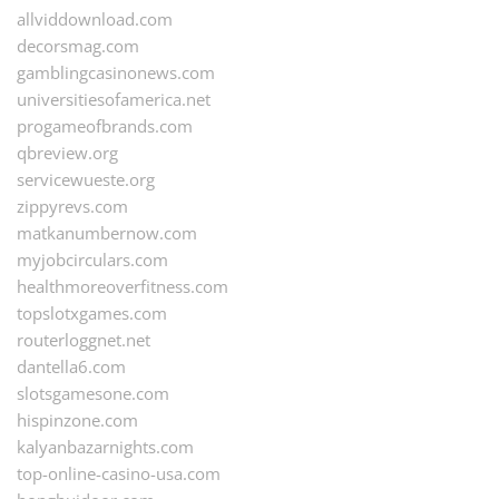
allviddownload.com
decorsmag.com
gamblingcasinonews.com
universitiesofamerica.net
progameofbrands.com
qbreview.org
servicewueste.org
zippyrevs.com
matkanumbernow.com
myjobcirculars.com
healthmoreoverfitness.com
topslotxgames.com
routerloggnet.net
dantella6.com
slotsgamesone.com
hispinzone.com
kalyanbazarnights.com
top-online-casino-usa.com