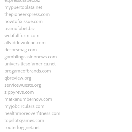
expressufabet.biz
mypuertoplata.net
thepioneerxpress.com
howtofixissue.com
teamufabet.biz
webfullform.com
allviddownload.com
decorsmag.com
gamblingcasinonews.com
universitiesofamerica.net
progameofbrands.com
qbreview.org
servicewueste.org
zippyrevs.com
matkanumbernow.com
myjobcirculars.com
healthmoreoverfitness.com
topslotxgames.com
routerloggnet.net