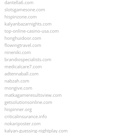
dantella6.com
slotsgamesone.com
hispinzone.com
kalyanbazarnights.com
top-online-casino-usa.com
honghuidoor.com
flowingtravel.com
nineniki.com
brandiospecialists.com
medicalcare7.com
adtennaball.com
nabzah.com
mongive.com
matkagameresultsview.com
getsolutionsonline.com
hispinner.org
criticalinsurance.info
nokariposter.com
kalyan-guessing-nightplay.com