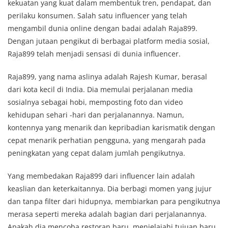
kekuatan yang kuat dalam membentuk tren, pendapat, dan
perilaku konsumen. Salah satu influencer yang telah
mengambil dunia online dengan badai adalah Raja899.
Dengan jutaan pengikut di berbagai platform media sosial,
Raja899 telah menjadi sensasi di dunia influencer.
Raja899, yang nama aslinya adalah Rajesh Kumar, berasal
dari kota kecil di India. Dia memulai perjalanan media
sosialnya sebagai hobi, memposting foto dan video
kehidupan sehari -hari dan perjalanannya. Namun,
kontennya yang menarik dan kepribadian karismatik dengan
cepat menarik perhatian pengguna, yang mengarah pada
peningkatan yang cepat dalam jumlah pengikutnya.
Yang membedakan Raja899 dari influencer lain adalah
keaslian dan keterkaitannya. Dia berbagi momen yang jujur ​​
dan tanpa filter dari hidupnya, membiarkan para pengikutnya
merasa seperti mereka adalah bagian dari perjalanannya.
Apakah dia mencoba restoran baru, menjelajahi tujuan baru,