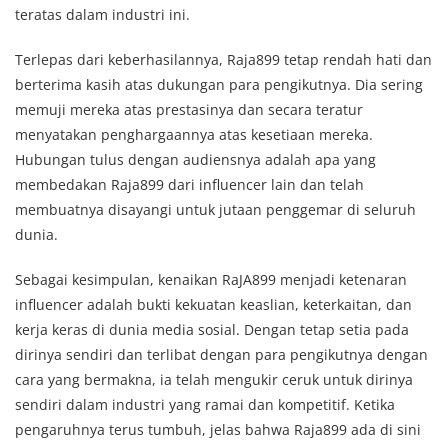
teratas dalam industri ini.
Terlepas dari keberhasilannya, Raja899 tetap rendah hati dan
berterima kasih atas dukungan para pengikutnya. Dia sering
memuji mereka atas prestasinya dan secara teratur
menyatakan penghargaannya atas kesetiaan mereka.
Hubungan tulus dengan audiensnya adalah apa yang
membedakan Raja899 dari influencer lain dan telah
membuatnya disayangi untuk jutaan penggemar di seluruh
dunia.
Sebagai kesimpulan, kenaikan RaJA899 menjadi ketenaran
influencer adalah bukti kekuatan keaslian, keterkaitan, dan
kerja keras di dunia media sosial. Dengan tetap setia pada
dirinya sendiri dan terlibat dengan para pengikutnya dengan
cara yang bermakna, ia telah mengukir ceruk untuk dirinya
sendiri dalam industri yang ramai dan kompetitif. Ketika
pengaruhnya terus tumbuh, jelas bahwa Raja899 ada di sini