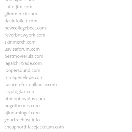
cultofjim.com
glimmerick.com
davidfollett.com
newcollegebeat.com
reverbnewyork.com
skinmerch.com
usvisaforum.com
bestmovierulz.com
jagalchi-trade.com
loopersound.com
minapenelope.com
justicereformalliance.com
cryptoglax.com
ohiohobbyplus.com
bogothemes.com
ajino-mingei.com
yourfreehost.info
cheapnorthfacejacketsm.com