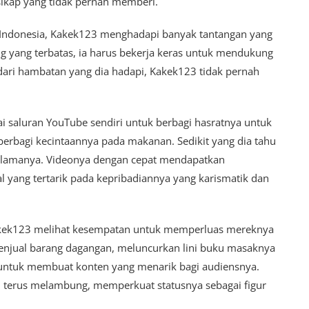
n sikap yang tidak pernah memberi.
di Indonesia, Kakek123 menghadapi banyak tantangan yang
yang terbatas, ia harus bekerja keras untuk mendukung
ari hambatan yang dia hadapi, Kakek123 tidak pernah
saluran YouTube sendiri untuk berbagi hasratnya untuk
erbagi kecintaannya pada makanan. Sedikit yang dia tahu
elamanya. Videonya dengan cepat mendapatkan
l yang tertarik pada kepribadiannya yang karismatik dan
Kakek123 melihat kesempatan untuk memperluas mereknya
enjual barang dagangan, meluncurkan lini buku masaknya
in untuk membuat konten yang menarik bagi audiensnya.
3 terus melambung, memperkuat statusnya sebagai figur