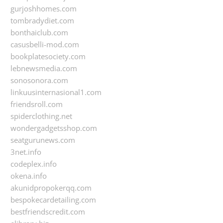
gurjoshhomes.com
tombradydiet.com
bonthaiclub.com
casusbelli-mod.com
bookplatesociety.com
lebnewsmedia.com
sonosonora.com
linkuusinternasional1.com
friendsroll.com
spiderclothing.net
wondergadgetsshop.com
seatgurunews.com
3net.info
codeplex.info
okena.info
akunidpropokerqq.com
bespokecardetailing.com
bestfriendscredit.com