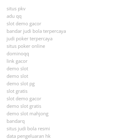
situs pkv
adu qq
slot demo gacor
bandar judi bola terpercaya
judi poker terpercaya
situs poker online
dominoqq
link gacor
demo slot
demo slot
demo slot pg
slot gratis
slot demo gacor
demo slot gratis
demo slot mahjong
bandarq
situs judi bola resmi
data pengeluaran hk