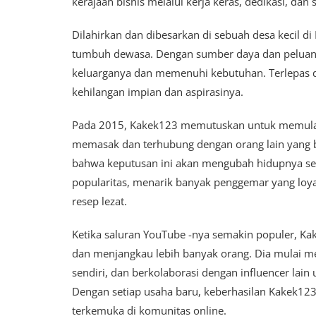
kerajaan bisnis melalui kerja keras, dedikasi, da
Dilahirkan dan dibesarkan di sebuah desa kecil 
tumbuh dewasa. Dengan sumber daya dan peluang 
keluarganya dan memenuhi kebutuhan. Terlepas d
kehilangan impian dan aspirasinya.
Pada 2015, Kakek123 memutuskan untuk memulai 
memasak dan terhubung dengan orang lain yang b
bahwa keputusan ini akan mengubah hidupnya s
popularitas, menarik banyak penggemar yang loya
resep lezat.
Ketika saluran YouTube -nya semakin populer, 
dan menjangkau lebih banyak orang. Dia mulai m
sendiri, dan berkolaborasi dengan influencer la
Dengan setiap usaha baru, keberhasilan Kakek12
terkemuka di komunitas online.