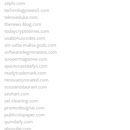
zepfo.com
technologynews5.com
teknoeduka.com
thenews-blog.com
todaycryptotimes.com
usabonuscodes.com
sm-satta-makta-gods.com
softwaredegimnasios.com
soopermagazine.com
spacecoastdailys.com
readytrademark.com
renovationsrated.com
scoziarestaurant.com
seohart.com
set-cleaning.com
promodesignai.com
publicistspaper.com
quindaily.com
abosulte.com