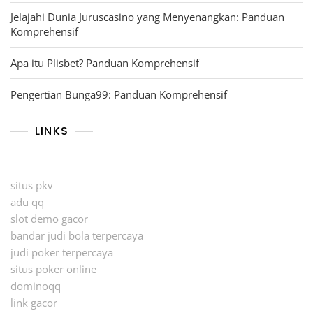
Jelajahi Dunia Juruscasino yang Menyenangkan: Panduan
Komprehensif
Apa itu Plisbet? Panduan Komprehensif
Pengertian Bunga99: Panduan Komprehensif
LINKS
situs pkv
adu qq
slot demo gacor
bandar judi bola terpercaya
judi poker terpercaya
situs poker online
dominoqq
link gacor