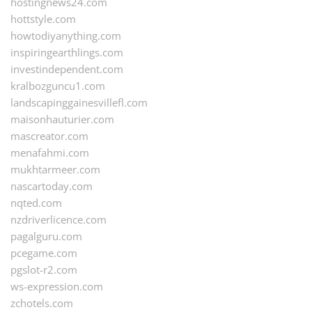
hostingnews24.com
hottstyle.com
howtodiyanything.com
inspiringearthlings.com
investindependent.com
kralbozguncu1.com
landscapinggainesvillefl.com
maisonhauturier.com
mascreator.com
menafahmi.com
mukhtarmeer.com
nascartoday.com
nqted.com
nzdriverlicence.com
pagalguru.com
pcegame.com
pgslot-r2.com
ws-expression.com
zchotels.com