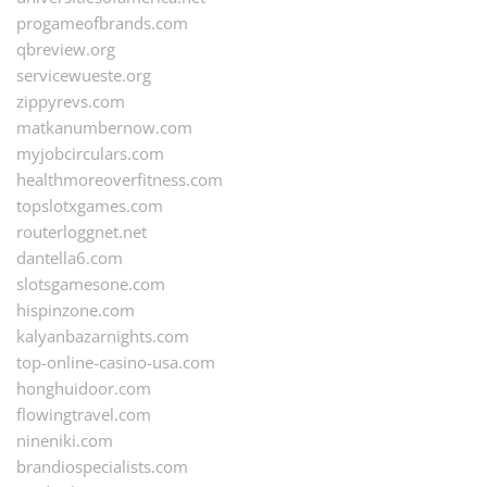
progameofbrands.com
qbreview.org
servicewueste.org
zippyrevs.com
matkanumbernow.com
myjobcirculars.com
healthmoreoverfitness.com
topslotxgames.com
routerloggnet.net
dantella6.com
slotsgamesone.com
hispinzone.com
kalyanbazarnights.com
top-online-casino-usa.com
honghuidoor.com
flowingtravel.com
nineniki.com
brandiospecialists.com