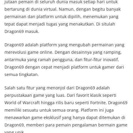
jutaan pemain di seluruh dunia masuk setiap hari untuk
bertarung di dunia virtual. Namun, dengan begitu banyak
permainan dan platform untuk dipilih, menemukan yang
tepat dapat menjadi tugas yang menakutkan. Di situlah
Dragon69 masuk.
Dragon69 adalah platform yang mengubah permainan yang
merevolusi game online. Dengan desainnya yang ramping,
antarmuka yang ramah pengguna, dan fitur-fitur inovatif,
Dragon69 dengan cepat menjadi platform untuk gamer dari
semua tingkatan.
Salah satu fitur yang menonjol dari Dragon69 adalah
perpustakaan game yang luas. Dari favorit klasik seperti
World of Warcraft hingga rilis baru seperti Fortnite, Dragon69
memiliki sesuatu untuk semua orang. Platform ini juga
menawarkan game eksklusif yang hanya dapat ditemukan di
Dragon69, memberi para pemain pengalaman bermain game
yang unik.