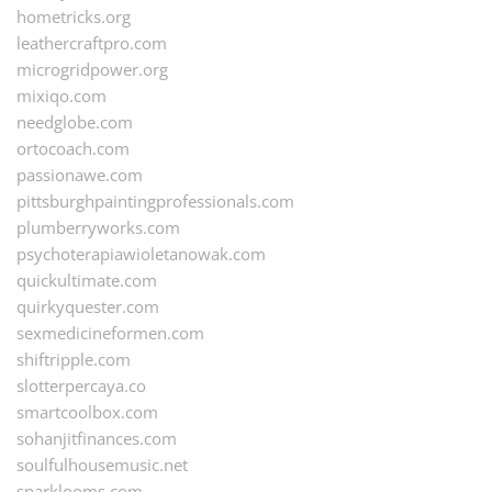
hometricks.org
leathercraftpro.com
microgridpower.org
mixiqo.com
needglobe.com
ortocoach.com
passionawe.com
pittsburghpaintingprofessionals.com
plumberryworks.com
psychoterapiawioletanowak.com
quickultimate.com
quirkyquester.com
sexmedicineformen.com
shiftripple.com
slotterpercaya.co
smartcoolbox.com
sohanjitfinances.com
soulfulhousemusic.net
sparklooms.com