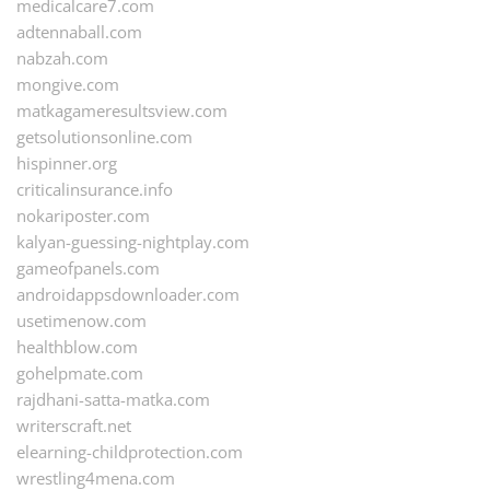
medicalcare7.com
adtennaball.com
nabzah.com
mongive.com
matkagameresultsview.com
getsolutionsonline.com
hispinner.org
criticalinsurance.info
nokariposter.com
kalyan-guessing-nightplay.com
gameofpanels.com
androidappsdownloader.com
usetimenow.com
healthblow.com
gohelpmate.com
rajdhani-satta-matka.com
writerscraft.net
elearning-childprotection.com
wrestling4mena.com