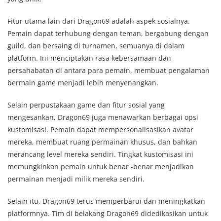
Fitur utama lain dari Dragon69 adalah aspek sosialnya.
Pemain dapat terhubung dengan teman, bergabung dengan
guild, dan bersaing di turnamen, semuanya di dalam
platform. Ini menciptakan rasa kebersamaan dan
persahabatan di antara para pemain, membuat pengalaman
bermain game menjadi lebih menyenangkan.
Selain perpustakaan game dan fitur sosial yang
mengesankan, Dragon69 juga menawarkan berbagai opsi
kustomisasi. Pemain dapat mempersonalisasikan avatar
mereka, membuat ruang permainan khusus, dan bahkan
merancang level mereka sendiri. Tingkat kustomisasi ini
memungkinkan pemain untuk benar -benar menjadikan
permainan menjadi milik mereka sendiri.
Selain itu, Dragon69 terus memperbarui dan meningkatkan
platformnya. Tim di belakang Dragon69 didedikasikan untuk