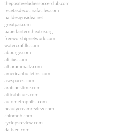
thepositiveladiessoccerclub.com
recetasdecocinafaciles.com
naildesignsidea.net
greatpai.com
paperlanterntheatre.org
freeworshipnetwork.com
watercraftllc.com
abourge.com
afiliixs.com
alharammallz.com
americanbulletins.com
asespares.com
arabianstime.com
atticabblues.com
autometropolist.com
beautycreamreview.com
coinmoh.com
cyclopsreview.com
dattgen.com