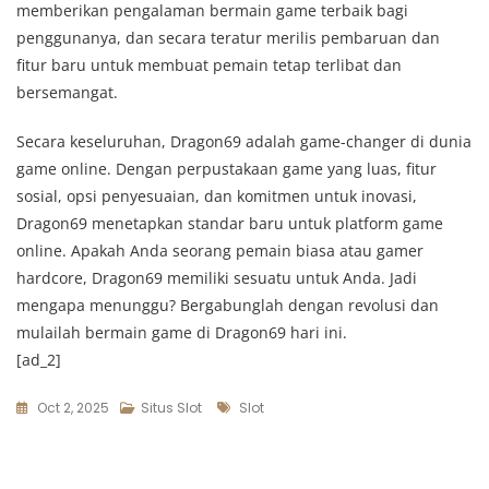
memberikan pengalaman bermain game terbaik bagi
penggunanya, dan secara teratur merilis pembaruan dan
fitur baru untuk membuat pemain tetap terlibat dan
bersemangat.
Secara keseluruhan, Dragon69 adalah game-changer di dunia
game online. Dengan perpustakaan game yang luas, fitur
sosial, opsi penyesuaian, dan komitmen untuk inovasi,
Dragon69 menetapkan standar baru untuk platform game
online. Apakah Anda seorang pemain biasa atau gamer
hardcore, Dragon69 memiliki sesuatu untuk Anda. Jadi
mengapa menunggu? Bergabunglah dengan revolusi dan
mulailah bermain game di Dragon69 hari ini.
[ad_2]
Tags
Oct 2, 2025
Situs Slot
Slot