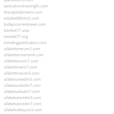
tacticalcontractingllc.com
thecapitalpowers.com
tobabet88slot3.com
todayscurrentnews.com
totobet77.asia
totobet77.org
trendingpublication.com
ufabettererum3.com
ufabettermentm4.com
ufabettersum7.com
ufabettinwm7.com
ufabettinwum3.com
ufabetunitedm3.com
ufabetunitedm7.com
ufabetuskedm7.com
ufabetutoredm3.com
ufabetutoredm7.com
ufabetvalleyum3.com