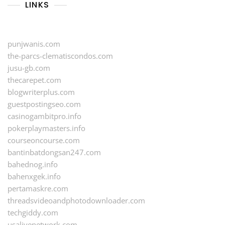
LINKS
punjwanis.com
the-parcs-clematiscondos.com
jusu-gb.com
thecarepet.com
blogwriterplus.com
guestpostingseo.com
casinogambitpro.info
pokerplaymasters.info
courseoncourse.com
bantinbatdongsan247.com
bahednog.info
bahenxgek.info
pertamaskre.com
threadsvideoandphotodownloader.com
techgiddy.com
usalivenetwork.com