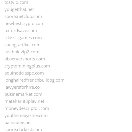
tostylo.com
yougetthat.net
sportsnetclub.com
newbestcrypto.com
oxfordsave.com
iclassicgames.com
saung-artikel.com
fasthokivip2.com
observersports.com
cryptominingplus.com
aquinoticiaspe.com
longhairedfrenchbulldog.com
lawyersforhire.co
businemarket.com
matahari88play.net
moneydescriptor.com
youthsmagazine.com
painaidee.net
sportsdarkest.com