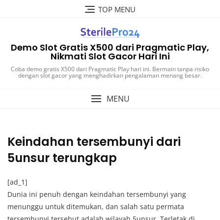
Skip
TOP MENU
to
content
Demo Slot Gratis X500 dari Pragmatic Play,
Nikmati Slot Gacor Hari Ini
Coba demo gratis X500 dari Pragmatic Play hari ini. Bermain tanpa risiko
dengan slot gacor yang menghadirkan pengalaman menang besar.
MENU
Keindahan tersembunyi dari
5unsur terungkap
[ad_1]
Dunia ini penuh dengan keindahan tersembunyi yang
menunggu untuk ditemukan, dan salah satu permata
tersembunyi tersebut adalah wilayah 5unsur. Terletak di