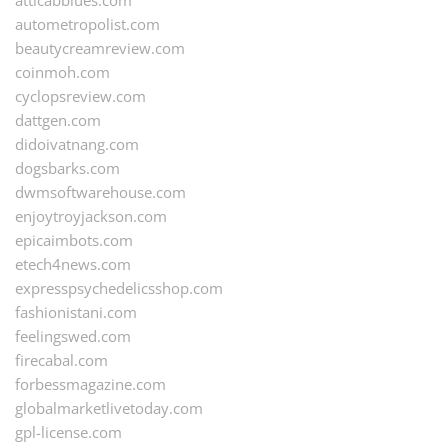
atticabblues.com
autometropolist.com
beautycreamreview.com
coinmoh.com
cyclopsreview.com
dattgen.com
didoivatnang.com
dogsbarks.com
dwmsoftwarehouse.com
enjoytroyjackson.com
epicaimbots.com
etech4news.com
expresspsychedelicsshop.com
fashionistani.com
feelingswed.com
firecabal.com
forbessmagazine.com
globalmarketlivetoday.com
gpl-license.com