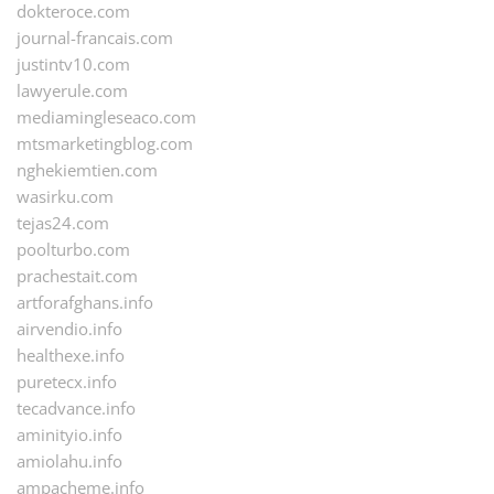
dokteroce.com
journal-francais.com
justintv10.com
lawyerule.com
mediamingleseaco.com
mtsmarketingblog.com
nghekiemtien.com
wasirku.com
tejas24.com
poolturbo.com
prachestait.com
artforafghans.info
airvendio.info
healthexe.info
puretecx.info
tecadvance.info
aminityio.info
amiolahu.info
ampacheme.info