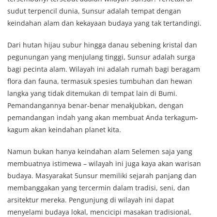
sudut terpencil dunia, 5unsur adalah tempat dengan
keindahan alam dan kekayaan budaya yang tak tertandingi.
Dari hutan hijau subur hingga danau sebening kristal dan
pegunungan yang menjulang tinggi, 5unsur adalah surga
bagi pecinta alam. Wilayah ini adalah rumah bagi beragam
flora dan fauna, termasuk spesies tumbuhan dan hewan
langka yang tidak ditemukan di tempat lain di Bumi.
Pemandangannya benar-benar menakjubkan, dengan
pemandangan indah yang akan membuat Anda terkagum-
kagum akan keindahan planet kita.
Namun bukan hanya keindahan alam 5elemen saja yang
membuatnya istimewa – wilayah ini juga kaya akan warisan
budaya. Masyarakat 5unsur memiliki sejarah panjang dan
membanggakan yang tercermin dalam tradisi, seni, dan
arsitektur mereka. Pengunjung di wilayah ini dapat
menyelami budaya lokal, mencicipi masakan tradisional,