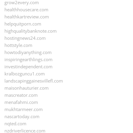
grow2every.com
healthhousecare.com
healthkartreview.com
helpquitporn.com
highqualitybanknote.com
hostingnews24.com
hottstyle.com
howtodiyanything.com
inspiringearthlings.com
investindependent.com
kralbozguncu1.com
landscapinggainesvillefl.com
maisonhauturier.com
mascreator.com
menafahmi.com
mukhtarmeer.com
nascartoday.com
nqted.com
nzdriverlicence.com