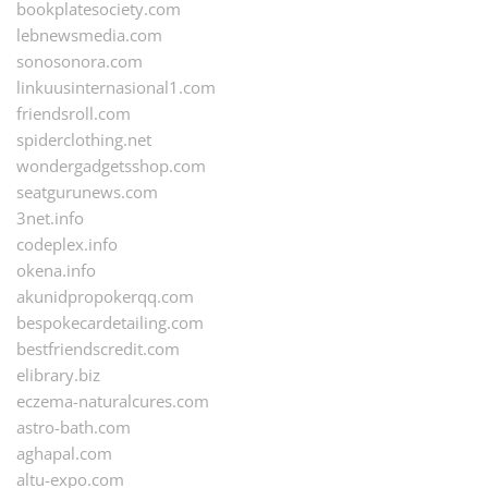
bookplatesociety.com
lebnewsmedia.com
sonosonora.com
linkuusinternasional1.com
friendsroll.com
spiderclothing.net
wondergadgetsshop.com
seatgurunews.com
3net.info
codeplex.info
okena.info
akunidpropokerqq.com
bespokecardetailing.com
bestfriendscredit.com
elibrary.biz
eczema-naturalcures.com
astro-bath.com
aghapal.com
altu-expo.com