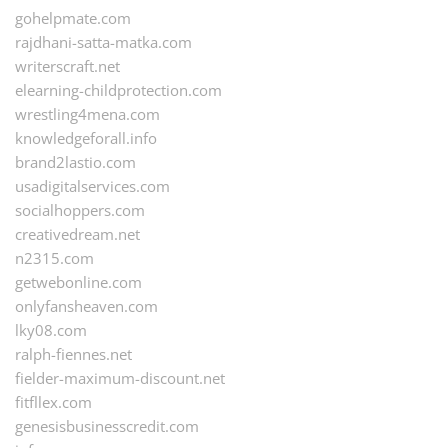
gohelpmate.com
rajdhani-satta-matka.com
writerscraft.net
elearning-childprotection.com
wrestling4mena.com
knowledgeforall.info
brand2lastio.com
usadigitalservices.com
socialhoppers.com
creativedream.net
n2315.com
getwebonline.com
onlyfansheaven.com
lky08.com
ralph-fiennes.net
fielder-maximum-discount.net
fitfllex.com
genesisbusinesscredit.com