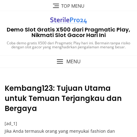
Skip
TOP MENU
to
content
Demo Slot Gratis X500 dari Pragmatic Play,
Nikmati Slot Gacor Hari Ini
Coba demo gratis X500 dari Pragmatic Play hari ini. Bermain tanpa risiko
dengan slot gacor yang menghadirkan pengalaman menang besar.
MENU
Kembang123: Tujuan Utama
untuk Temuan Terjangkau dan
Bergaya
[ad_1]
Jika Anda termasuk orang yang menyukai fashion dan