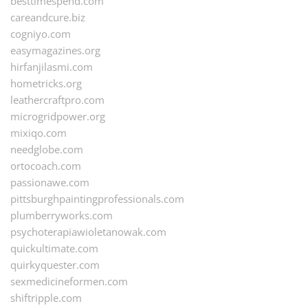
besttimespend.com
careandcure.biz
cogniyo.com
easymagazines.org
hirfanjilasmi.com
hometricks.org
leathercraftpro.com
microgridpower.org
mixiqo.com
needglobe.com
ortocoach.com
passionawe.com
pittsburghpaintingprofessionals.com
plumberryworks.com
psychoterapiawioletanowak.com
quickultimate.com
quirkyquester.com
sexmedicineformen.com
shiftripple.com