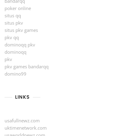
bandarqq
poker online
situs qq
situs pkv
situs pkv games
pkv qq
dominoqq pkv
dominoqq
pkv
pkv games bandarqq
domino99
LINKS
usafullnewz.com
uktimenetwork.com
usaworldnewz.com