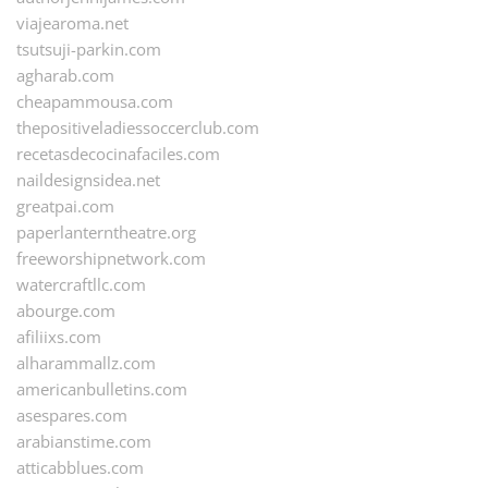
viajearoma.net
tsutsuji-parkin.com
agharab.com
cheapammousa.com
thepositiveladiessoccerclub.com
recetasdecocinafaciles.com
naildesignsidea.net
greatpai.com
paperlanterntheatre.org
freeworshipnetwork.com
watercraftllc.com
abourge.com
afiliixs.com
alharammallz.com
americanbulletins.com
asespares.com
arabianstime.com
atticabblues.com