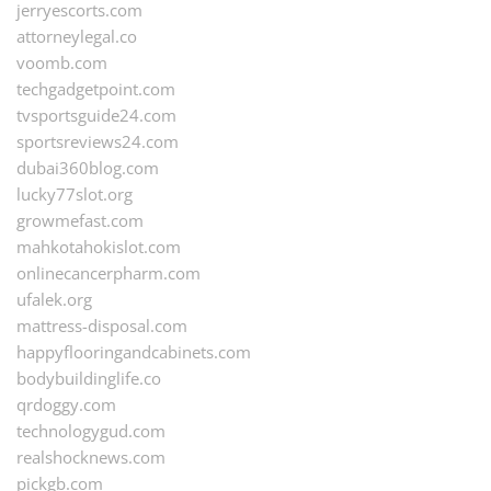
jerryescorts.com
attorneylegal.co
voomb.com
techgadgetpoint.com
tvsportsguide24.com
sportsreviews24.com
dubai360blog.com
lucky77slot.org
growmefast.com
mahkotahokislot.com
onlinecancerpharm.com
ufalek.org
mattress-disposal.com
happyflooringandcabinets.com
bodybuildinglife.co
qrdoggy.com
technologygud.com
realshocknews.com
pickgb.com