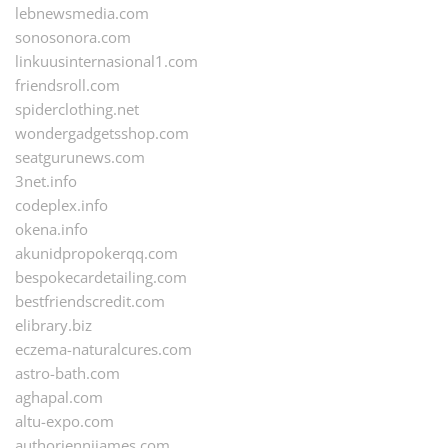
lebnewsmedia.com
sonosonora.com
linkuusinternasional1.com
friendsroll.com
spiderclothing.net
wondergadgetsshop.com
seatgurunews.com
3net.info
codeplex.info
okena.info
akunidpropokerqq.com
bespokecardetailing.com
bestfriendscredit.com
elibrary.biz
eczema-naturalcures.com
astro-bath.com
aghapal.com
altu-expo.com
authorjennijames.com