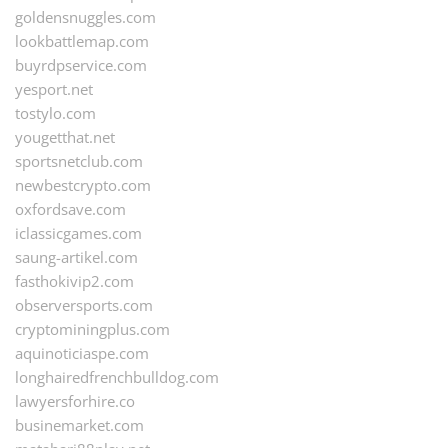
goldensnuggles.com
lookbattlemap.com
buyrdpservice.com
yesport.net
tostylo.com
yougetthat.net
sportsnetclub.com
newbestcrypto.com
oxfordsave.com
iclassicgames.com
saung-artikel.com
fasthokivip2.com
observersports.com
cryptominingplus.com
aquinoticiaspe.com
longhairedfrenchbulldog.com
lawyersforhire.co
businemarket.com