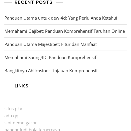
RECENT POSTS
Panduan Utama untuk dewI4d: Yang Perlu Anda Ketahui
Memahami Gajibet: Panduan Komprehensif Taruhan Online
Panduan Utama Majestibet: Fitur dan Manfaat
Memahami Saung4D: Panduan Komprehensif
Bangkitnya Ahlicasino: Tinjauan Komprehensif
LINKS
situs pkv
adu qq
slot demo gacor
bandar judi bola terpercaya