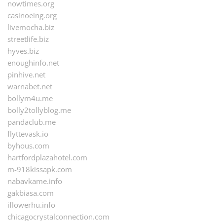
nowtimes.org
casinoeing.org
livemocha.biz
streetlife.biz
hyves.biz
enoughinfo.net
pinhive.net
warnabet.net
bollym4u.me
bolly2tollyblog.me
pandaclub.me
flyttevask.io
byhous.com
hartfordplazahotel.com
m-918kissapk.com
nabavkame.info
gakbiasa.com
iflowerhu.info
chicagocrystalconnection.com