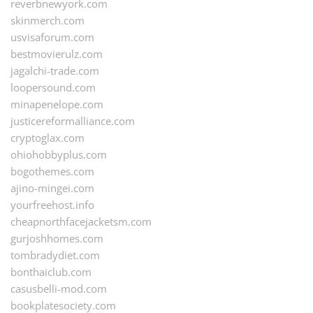
reverbnewyork.com
skinmerch.com
usvisaforum.com
bestmovierulz.com
jagalchi-trade.com
loopersound.com
minapenelope.com
justicereformalliance.com
cryptoglax.com
ohiohobbyplus.com
bogothemes.com
ajino-mingei.com
yourfreehost.info
cheapnorthfacejacketsm.com
gurjoshhomes.com
tombradydiet.com
bonthaiclub.com
casusbelli-mod.com
bookplatesociety.com