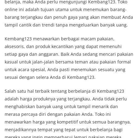
belanja, maka Anda perlu mengunjungi Kembang123. Toko
online ini adalah tujuan utama untuk menemukan barang-
barang terjangkau dan penuh gaya yang akan membuat Anda
tampil cantik dan trendi tanpa mengeluarkan banyak uang.
Kembang123 menawarkan berbagai macam pakaian,
aksesoris, dan produk kecantikan yang dapat memenuhi
setiap gaya dan anggaran. Baik Anda sedang mencari pakaian
kasual untuk jalan-jalan bersama teman atau pakaian formal
untuk acara spesial, Anda pasti menemukan sesuatu yang
sesuai dengan selera Anda di Kembang123.
Salah satu hal terbaik tentang berbelanja di Kembang123
adalah harga produknya yang terjangkau. Anda tidak perlu
menghabiskan banyak uang untuk tampil menarik dan
merasa percaya diri dengan pakaian Anda. Toko ini
menawarkan harga yang kompetitif untuk semua barangnya,
menjadikannya tempat yang tepat untuk berbelanja bagi
mereka yang ingin memperbarui lemari pakaian mereka