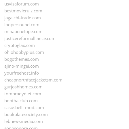
usvisaforum.com
bestmovierulz.com
jagalchi-trade.com
loopersound.com
minapenelope.com
justicereformalliance.com
cryptoglax.com
ohiohobbyplus.com
bogothemes.com
ajino-mingei.com
yourfreehost.info
cheapnorthfacejacketsm.com
gurjoshhomes.com
tombradydiet.com
bonthaiclub.com
casusbelli-mod.com
bookplatesociety.com
lebnewsmedia.com
sonosonora.com