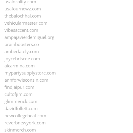
usalocality.com
usafournewz.com
thebalochhal.com
vehicularmaster.com
vibesaccent.com
ampajavierdemiguel.org
brainboosters.co
amberlately.com
joycebriscoe.com
aicarmina.com
mypartysupplystore.com
annforwisconsin.com
findjaipur.com
cultofjim.com
glimmerick.com
davidfollett.com
newcollegebeat.com
reverbnewyork.com
skinmerch.com