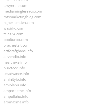
lawyerule.com
mediamingleseaco.com
mtsmarketingblog.com
nghekiemtien.com
wasirku.com
tejas24.com
poolturbo.com
prachestait.com
artforafghans.info
airvendio.info
healthexe.info
puretecx.info
tecadvance.info
aminityio.info
amiolahu.info
ampacheme.info
ampullahu.info
aromaxme.info