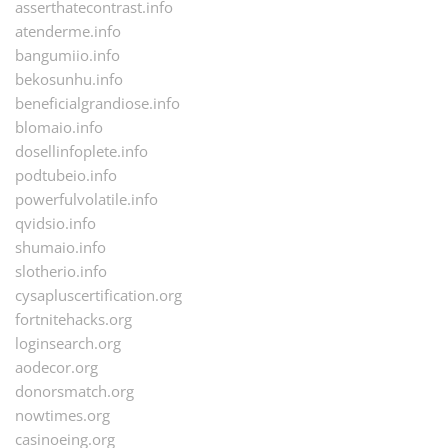
asserthatecontrast.info
atenderme.info
bangumiio.info
bekosunhu.info
beneficialgrandiose.info
blomaio.info
dosellinfoplete.info
podtubeio.info
powerfulvolatile.info
qvidsio.info
shumaio.info
slotherio.info
cysapluscertification.org
fortnitehacks.org
loginsearch.org
aodecor.org
donorsmatch.org
nowtimes.org
casinoeing.org