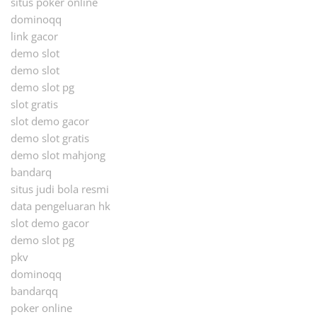
situs poker online
dominoqq
link gacor
demo slot
demo slot
demo slot pg
slot gratis
slot demo gacor
demo slot gratis
demo slot mahjong
bandarq
situs judi bola resmi
data pengeluaran hk
slot demo gacor
demo slot pg
pkv
dominoqq
bandarqq
poker online