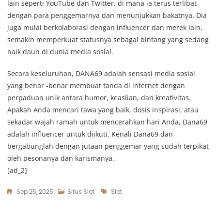
lain seperti YouTube dan Twitter, di mana ia terus terlibat
dengan para penggemarnya dan menunjukkan bakatnya. Dia
juga mulai berkolaborasi dengan influencer dan merek lain,
semakin memperkuat statusnya sebagai bintang yang sedang
naik daun di dunia media sosial.
Secara keseluruhan, DANA69 adalah sensasi media sosial
yang benar -benar membuat tanda di internet dengan
perpaduan unik antara humor, keaslian, dan kreativitas.
Apakah Anda mencari tawa yang baik, dosis inspirasi, atau
sekadar wajah ramah untuk mencerahkan hari Anda, Dana69
adalah influencer untuk diikuti. Kenali Dana69 dan
bergabunglah dengan jutaan penggemar yang sudah terpikat
oleh pesonanya dan karismanya.
[ad_2]
Tags
Sep 25, 2025
Situs Slot
Slot