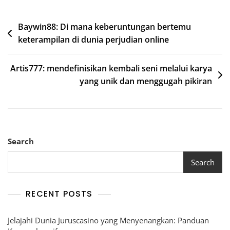
Post
Baywin88: Di mana keberuntungan bertemu
keterampilan di dunia perjudian online
navigation
Artis777: mendefinisikan kembali seni melalui karya
yang unik dan menggugah pikiran
Search
Search
RECENT POSTS
Jelajahi Dunia Juruscasino yang Menyenangkan: Panduan