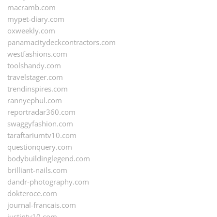
macramb.com
mypet-diary.com
oxweekly.com
panamacitydeckcontractors.com
westfashions.com
toolshandy.com
travelstager.com
trendinspires.com
rannyephul.com
reportradar360.com
swaggyfashion.com
taraftariumtv10.com
questionquery.com
bodybuildinglegend.com
brilliant-nails.com
dandr-photography.com
dokteroce.com
journal-francais.com
justintv10.com