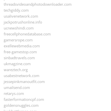
threadsvideoandphotodownloader.com
techgiddy.com
usalivenetwork.com
jackpotrushonline.info
ucnewshindi.com
freecellphonedatabase.com
gamersrope.com
exellewebmedia.com
free-gamestop.com
sinbadtravels.com
ukmagzine.com
wareztech.org
usabestnetwork.com
jessepinkmanoutfit.com
umailsend.com
retarys.com
fasterformationcpf.com
goldensnuggles.com