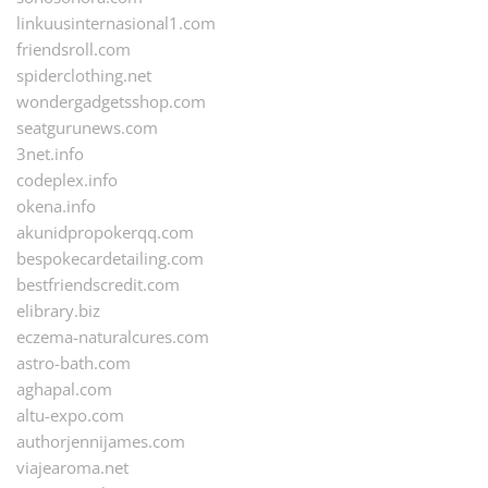
linkuusinternasional1.com
friendsroll.com
spiderclothing.net
wondergadgetsshop.com
seatgurunews.com
3net.info
codeplex.info
okena.info
akunidpropokerqq.com
bespokecardetailing.com
bestfriendscredit.com
elibrary.biz
eczema-naturalcures.com
astro-bath.com
aghapal.com
altu-expo.com
authorjennijames.com
viajearoma.net