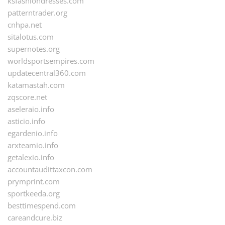
ksfashiondresses.com
patterntrader.org
cnhpa.net
sitalotus.com
supernotes.org
worldsportsempires.com
updatecentral360.com
katamastah.com
zqscore.net
aseleraio.info
asticio.info
egardenio.info
arxteamio.info
getalexio.info
accountaudittaxcon.com
prymprint.com
sportkeeda.org
besttimespend.com
careandcure.biz