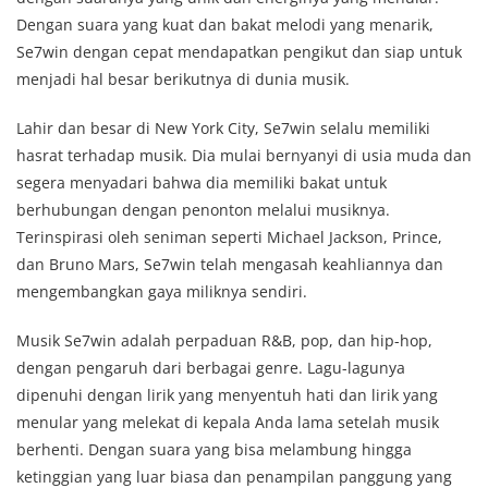
Dengan suara yang kuat dan bakat melodi yang menarik,
Se7win dengan cepat mendapatkan pengikut dan siap untuk
menjadi hal besar berikutnya di dunia musik.
Lahir dan besar di New York City, Se7win selalu memiliki
hasrat terhadap musik. Dia mulai bernyanyi di usia muda dan
segera menyadari bahwa dia memiliki bakat untuk
berhubungan dengan penonton melalui musiknya.
Terinspirasi oleh seniman seperti Michael Jackson, Prince,
dan Bruno Mars, Se7win telah mengasah keahliannya dan
mengembangkan gaya miliknya sendiri.
Musik Se7win adalah perpaduan R&B, pop, dan hip-hop,
dengan pengaruh dari berbagai genre. Lagu-lagunya
dipenuhi dengan lirik yang menyentuh hati dan lirik yang
menular yang melekat di kepala Anda lama setelah musik
berhenti. Dengan suara yang bisa melambung hingga
ketinggian yang luar biasa dan penampilan panggung yang