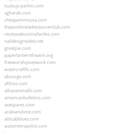
tsutsuji-parkin.com
agharab.com
cheapammousa.com
thepositiveladiessoccerclub.com
recetasdecocinafaciles.com
naildesignsidea.net
greatpai.com
paperlanterntheatre.org
freeworshipnetwork.com
watercraftllc.com
abourge.com
afiliixs.com
alharammallz.com
americanbulletins.com
asespares.com
arabianstime.com
atticabblues.com
autometropolist.com