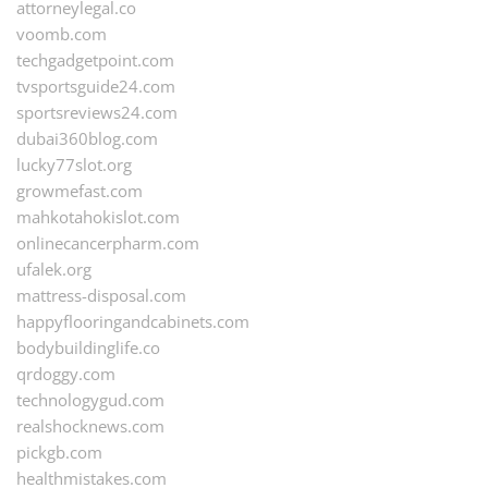
attorneylegal.co
voomb.com
techgadgetpoint.com
tvsportsguide24.com
sportsreviews24.com
dubai360blog.com
lucky77slot.org
growmefast.com
mahkotahokislot.com
onlinecancerpharm.com
ufalek.org
mattress-disposal.com
happyflooringandcabinets.com
bodybuildinglife.co
qrdoggy.com
technologygud.com
realshocknews.com
pickgb.com
healthmistakes.com