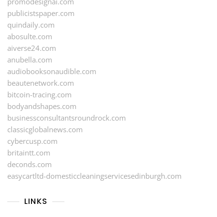
promodesignai.com
publicistspaper.com
quindaily.com
abosulte.com
aiverse24.com
anubella.com
audiobooksonaudible.com
beautenetwork.com
bitcoin-tracing.com
bodyandshapes.com
businessconsultantsroundrock.com
classicglobalnews.com
cybercusp.com
britaintt.com
deconds.com
easycartltd-domesticcleaningservicesedinburgh.com
LINKS