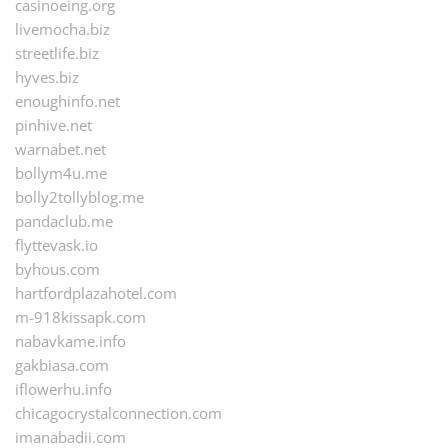
casinoeing.org
livemocha.biz
streetlife.biz
hyves.biz
enoughinfo.net
pinhive.net
warnabet.net
bollym4u.me
bolly2tollyblog.me
pandaclub.me
flyttevask.io
byhous.com
hartfordplazahotel.com
m-918kissapk.com
nabavkame.info
gakbiasa.com
iflowerhu.info
chicagocrystalconnection.com
imanabadii.com