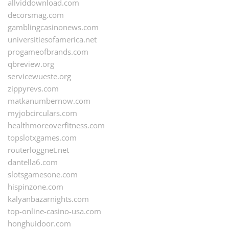
allviddownload.com
decorsmag.com
gamblingcasinonews.com
universitiesofamerica.net
progameofbrands.com
qbreview.org
servicewueste.org
zippyrevs.com
matkanumbernow.com
myjobcirculars.com
healthmoreoverfitness.com
topslotxgames.com
routerloggnet.net
dantella6.com
slotsgamesone.com
hispinzone.com
kalyanbazarnights.com
top-online-casino-usa.com
honghuidoor.com