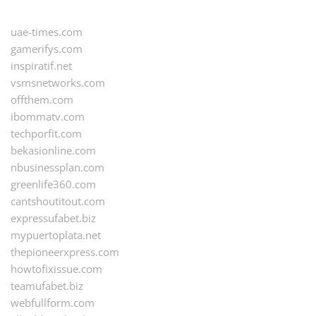
uae-times.com
gamerifys.com
inspiratif.net
vsmsnetworks.com
offthem.com
ibommatv.com
techporfit.com
bekasionline.com
nbusinessplan.com
greenlife360.com
cantshoutitout.com
expressufabet.biz
mypuertoplata.net
thepioneerxpress.com
howtofixissue.com
teamufabet.biz
webfullform.com