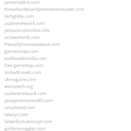
pertamaskre.com
threadsvideoandphotodownloader.com
techgiddy.com
usalivenetwork.com
jackpotrushonline.info
ucnewshindi.com
freecellphonedatabase.com
gamersrope.com
exellewebmedia.com
free-gamestop.com
sinbadtravels.com
ukmagzine.com
wareztech.org
usabestnetwork.com
jessepinkmanoutfit.com
umailsend.com
retarys.com
fasterformationcpf.com
goldensnuggles.com