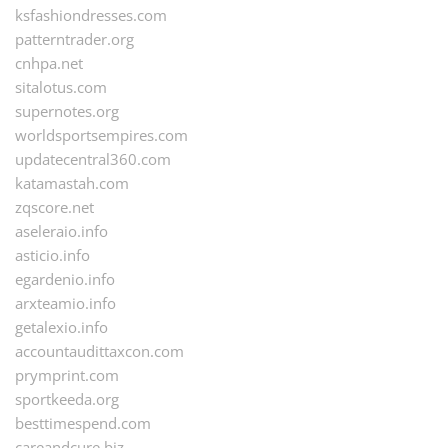
ksfashiondresses.com
patterntrader.org
cnhpa.net
sitalotus.com
supernotes.org
worldsportsempires.com
updatecentral360.com
katamastah.com
zqscore.net
aseleraio.info
asticio.info
egardenio.info
arxteamio.info
getalexio.info
accountaudittaxcon.com
prymprint.com
sportkeeda.org
besttimespend.com
careandcure.biz