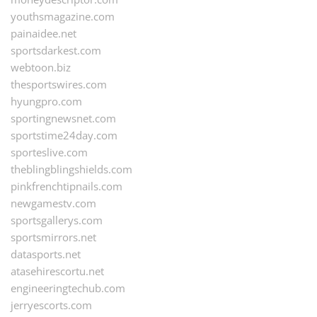
youthsmagazine.com
painaidee.net
sportsdarkest.com
webtoon.biz
thesportswires.com
hyungpro.com
sportingnewsnet.com
sportstime24day.com
sporteslive.com
theblingblingshields.com
pinkfrenchtipnails.com
newgamestv.com
sportsgallerys.com
sportsmirrors.net
datasports.net
atasehirescortu.net
engineeringtechub.com
jerryescorts.com