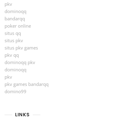
pkv
dominoqq
bandarqq
poker online
situs qq
situs pkv
situs pkv games
pkv qq
dominoqq pkv
dominoqq
pkv
pkv games bandarqq
domino99
LINKS