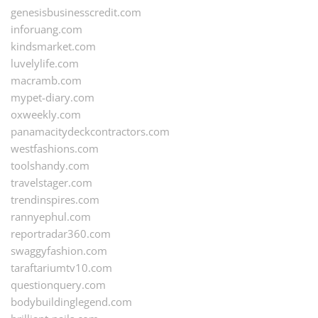
genesisbusinesscredit.com
inforuang.com
kindsmarket.com
luvelylife.com
macramb.com
mypet-diary.com
oxweekly.com
panamacitydeckcontractors.com
westfashions.com
toolshandy.com
travelstager.com
trendinspires.com
rannyephul.com
reportradar360.com
swaggyfashion.com
taraftariumtv10.com
questionquery.com
bodybuildinglegend.com