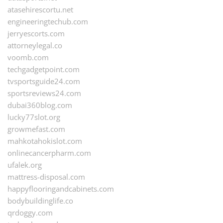
atasehirescortu.net
engineeringtechub.com
jerryescorts.com
attorneylegal.co
voomb.com
techgadgetpoint.com
tvsportsguide24.com
sportsreviews24.com
dubai360blog.com
lucky77slot.org
growmefast.com
mahkotahokislot.com
onlinecancerpharm.com
ufalek.org
mattress-disposal.com
happyflooringandcabinets.com
bodybuildinglife.co
qrdoggy.com