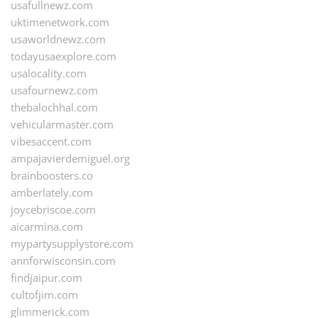
usafullnewz.com
uktimenetwork.com
usaworldnewz.com
todayusaexplore.com
usalocality.com
usafournewz.com
thebalochhal.com
vehicularmaster.com
vibesaccent.com
ampajavierdemiguel.org
brainboosters.co
amberlately.com
joycebriscoe.com
aicarmina.com
mypartysupplystore.com
annforwisconsin.com
findjaipur.com
cultofjim.com
glimmerick.com