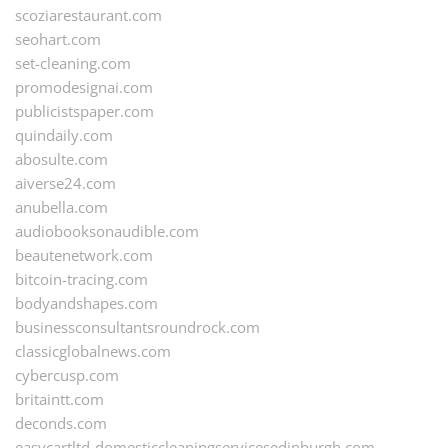
scoziarestaurant.com
seohart.com
set-cleaning.com
promodesignai.com
publicistspaper.com
quindaily.com
abosulte.com
aiverse24.com
anubella.com
audiobooksonaudible.com
beautenetwork.com
bitcoin-tracing.com
bodyandshapes.com
businessconsultantsroundrock.com
classicglobalnews.com
cybercusp.com
britaintt.com
deconds.com
easycartltd-domesticcleaningservicesedinburgh.com