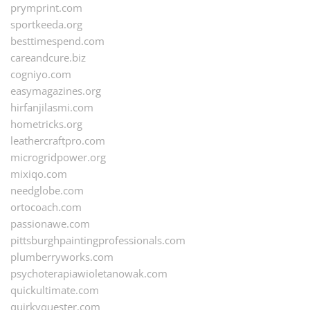
prymprint.com
sportkeeda.org
besttimespend.com
careandcure.biz
cogniyo.com
easymagazines.org
hirfanjilasmi.com
hometricks.org
leathercraftpro.com
microgridpower.org
mixiqo.com
needglobe.com
ortocoach.com
passionawe.com
pittsburghpaintingprofessionals.com
plumberryworks.com
psychoterapiawioletanowak.com
quickultimate.com
quirkyquester.com