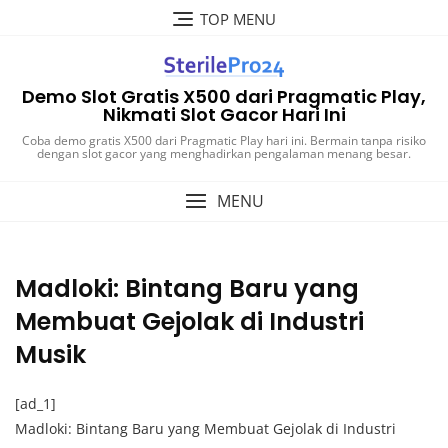
Skip
TOP MENU
to
content
Demo Slot Gratis X500 dari Pragmatic Play,
Nikmati Slot Gacor Hari Ini
Coba demo gratis X500 dari Pragmatic Play hari ini. Bermain tanpa risiko
dengan slot gacor yang menghadirkan pengalaman menang besar.
MENU
Madloki: Bintang Baru yang
Membuat Gejolak di Industri
Musik
[ad_1]
Madloki: Bintang Baru yang Membuat Gejolak di Industri