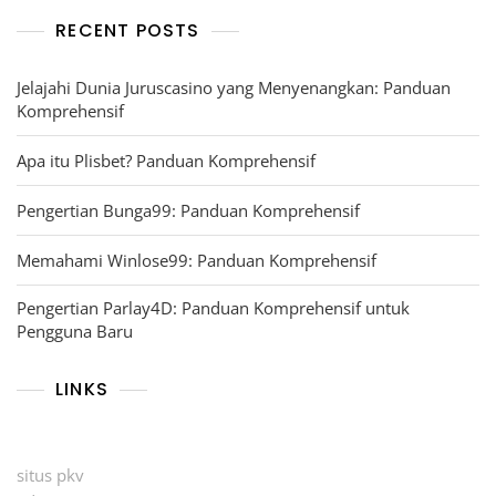
RECENT POSTS
Jelajahi Dunia Juruscasino yang Menyenangkan: Panduan
Komprehensif
Apa itu Plisbet? Panduan Komprehensif
Pengertian Bunga99: Panduan Komprehensif
Memahami Winlose99: Panduan Komprehensif
Pengertian Parlay4D: Panduan Komprehensif untuk
Pengguna Baru
LINKS
situs pkv