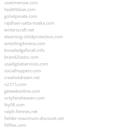
usetimenow.com
healthblow.com
gohelpmate.com
rajdhani-satta-matka.com
writerscraft.net
elearning-childprotection.com
wrestling4mena.com
knowledgeforall.info
brand2lastio.com
usadigitalservices.com
socialhoppers.com
creativedream.net
n2315.com
getwebonline.com
onlyfansheaven.com
lky08.com
ralph-fiennes.net
fielder-maximum-discount.net
fitfllex.com