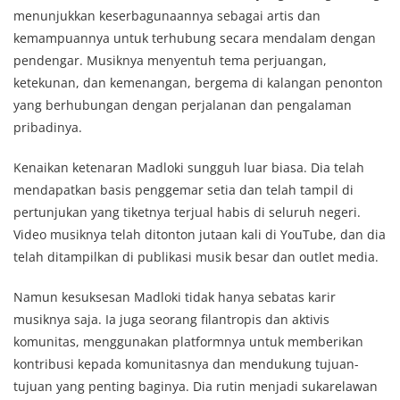
menunjukkan keserbagunaannya sebagai artis dan
kemampuannya untuk terhubung secara mendalam dengan
pendengar. Musiknya menyentuh tema perjuangan,
ketekunan, dan kemenangan, bergema di kalangan penonton
yang berhubungan dengan perjalanan dan pengalaman
pribadinya.
Kenaikan ketenaran Madloki sungguh luar biasa. Dia telah
mendapatkan basis penggemar setia dan telah tampil di
pertunjukan yang tiketnya terjual habis di seluruh negeri.
Video musiknya telah ditonton jutaan kali di YouTube, dan dia
telah ditampilkan di publikasi musik besar dan outlet media.
Namun kesuksesan Madloki tidak hanya sebatas karir
musiknya saja. Ia juga seorang filantropis dan aktivis
komunitas, menggunakan platformnya untuk memberikan
kontribusi kepada komunitasnya dan mendukung tujuan-
tujuan yang penting baginya. Dia rutin menjadi sukarelawan