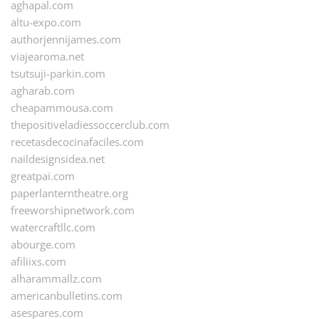
aghapal.com
altu-expo.com
authorjennijames.com
viajearoma.net
tsutsuji-parkin.com
agharab.com
cheapammousa.com
thepositiveladiessoccerclub.com
recetasdecocinafaciles.com
naildesignsidea.net
greatpai.com
paperlanterntheatre.org
freeworshipnetwork.com
watercraftllc.com
abourge.com
afiliixs.com
alharammallz.com
americanbulletins.com
asespares.com