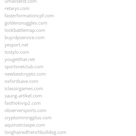
umailsend.com
retarys.com
fasterformationcpf.com
goldensnuggles.com
lookbattlemap.com
buyrdpservice.com
yesport.net
tostylo.com
yougetthat.net
sportsnetclub.com
newbestcrypto.com
oxfordsave.com
iclassicgames.com
saung-artikel.com
fasthokivip2.com
observersports.com
cryptominingplus.com
aquinoticiaspe.com
longhairedfrenchbulldog.com