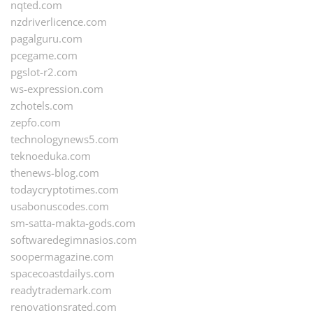
nqted.com
nzdriverlicence.com
pagalguru.com
pcegame.com
pgslot-r2.com
ws-expression.com
zchotels.com
zepfo.com
technologynews5.com
teknoeduka.com
thenews-blog.com
todaycryptotimes.com
usabonuscodes.com
sm-satta-makta-gods.com
softwaredegimnasios.com
soopermagazine.com
spacecoastdailys.com
readytrademark.com
renovationsrated.com