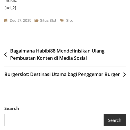
musik.
[ad_2]
Tags
Dec 27, 2025
Situs Slot
Slot
Post
Bagaimana Habibi88 Mendefinisikan Ulang
Pembuatan Konten di Media Sosial
navigation
Burgerslot: Destinasi Utama bagi Penggemar Burger
Search
Search