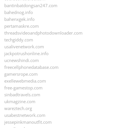
bantinbatdongsan247.com
bahednog.info
bahenxgek.info
pertamaskre.com
threadsvideoandphotodownloader.com
techgiddy.com
usalivenetwork.com
jackpotrushonline.info
ucnewshindi.com
freecellphonedatabase.com
gamersrope.com
exellewebmedia.com
free-gamestop.com
sinbadtravels.com
ukmagzine.com
wareztech.org
usabestnetwork.com
jessepinkmanoutfit.com