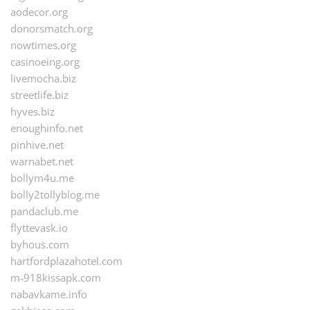
aodecor.org
donorsmatch.org
nowtimes.org
casinoeing.org
livemocha.biz
streetlife.biz
hyves.biz
enoughinfo.net
pinhive.net
warnabet.net
bollym4u.me
bolly2tollyblog.me
pandaclub.me
flyttevask.io
byhous.com
hartfordplazahotel.com
m-918kissapk.com
nabavkame.info