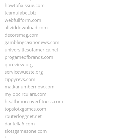
howtofixissue.com
teamufabet.biz
webfullform.com
allviddownload.com
decorsmag.com
gamblingcasinonews.com
universitiesofamerica.net
progameofbrands.com
qbreview.org
servicewueste.org
zippyrevs.com
matkanumbernow.com
myjobcirculars.com
healthmoreoverfitness.com
topslotxgames.com
routerloggnet.net
dantella6.com
slotsgamesone.com