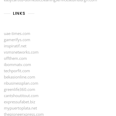
LINKS
uae-times.com
gamerifys.com
inspiratif.net
vsmsnetworks.com
offthem.com
ibommatv.com
techporfit.com
bekasionline.com
nbusinessplan.com
greenlife360.com
cantshoutitout.com
expressufabet.biz
mypuertoplata.net
thepioneerxpress.com