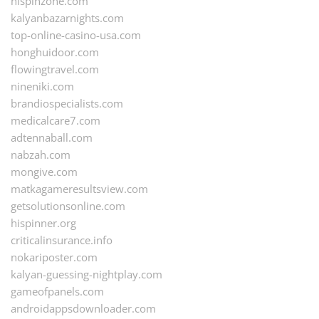
hispinzone.com
kalyanbazarnights.com
top-online-casino-usa.com
honghuidoor.com
flowingtravel.com
nineniki.com
brandiospecialists.com
medicalcare7.com
adtennaball.com
nabzah.com
mongive.com
matkagameresultsview.com
getsolutionsonline.com
hispinner.org
criticalinsurance.info
nokariposter.com
kalyan-guessing-nightplay.com
gameofpanels.com
androidappsdownloader.com