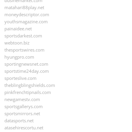
businemarket.com
matahari88play.net
moneydescriptor.com
youthsmagazine.com
painaidee.net
sportsdarkest.com
webtoon.biz
thesportswires.com
hyungpro.com
sportingnewsnet.com
sportstime24day.com
sporteslive.com
theblingblingshields.com
pinkfrenchtipnails.com
newgamestv.com
sportsgallerys.com
sportsmirrors.net
datasports.net
atasehirescortu.net