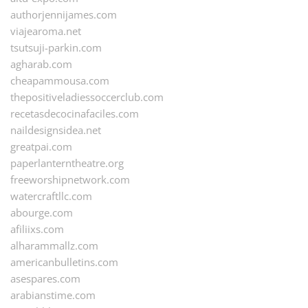
authorjennijames.com
viajearoma.net
tsutsuji-parkin.com
agharab.com
cheapammousa.com
thepositiveladiessoccerclub.com
recetasdecocinafaciles.com
naildesignsidea.net
greatpai.com
paperlanterntheatre.org
freeworshipnetwork.com
watercraftllc.com
abourge.com
afiliixs.com
alharammallz.com
americanbulletins.com
asespares.com
arabianstime.com