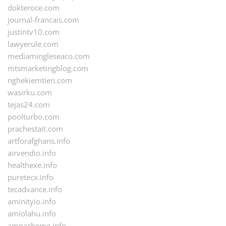
dokteroce.com
journal-francais.com
justintv10.com
lawyerule.com
mediamingleseaco.com
mtsmarketingblog.com
nghekiemtien.com
wasirku.com
tejas24.com
poolturbo.com
prachestait.com
artforafghans.info
airvendio.info
healthexe.info
puretecx.info
tecadvance.info
aminityio.info
amiolahu.info
ampacheme.info