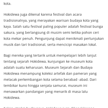
kota.
Hokidewa juga dikenal karena festival dan acara
tradisionalnya, yang merayakan warisan budaya kota yang
kaya. Salah satu festival paling populer adalah festival bunga
sakura, yang berlangsung di musim semi ketika pohon ceri
kota mekar penuh. Pengunjung dapat menikmati pertunjukan
musik dan tari tradisional, serta mencicipi masakan lokal.
Bagi mereka yang tertarik untuk mempelajari lebih lanjut
tentang sejarah Hokidewa, kunjungan ke museum kota
adalah suatu keharusan. Museum Sejarah dan Budaya
Hokidewa menampung koleksi artefak dan pameran yang
melacak perkembangan kota selama berabad -abad. Dari
tembikar kuno hingga senjata samurai, museum ini
menawarkan pandangan yang menarik di masa lalu
Hokidewa.