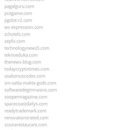
pagalguru.com
pcegame.com
pgslot-r2.com
ws-expression.com
zchotels.com
zepfo.com
technologynews5.com
teknoeduka.com
thenews-blog.com
todaycryptotimes.com
usabonuscodes.com
sm-satta-makta-gods.com
softwaredegimnasios.com
soopermagazine.com
spacecoastdailys.com
readytrademark.com
renovationsrated.com
scoziarestaurant.com