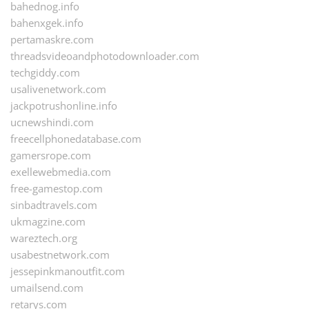
bahednog.info
bahenxgek.info
pertamaskre.com
threadsvideoandphotodownloader.com
techgiddy.com
usalivenetwork.com
jackpotrushonline.info
ucnewshindi.com
freecellphonedatabase.com
gamersrope.com
exellewebmedia.com
free-gamestop.com
sinbadtravels.com
ukmagzine.com
wareztech.org
usabestnetwork.com
jessepinkmanoutfit.com
umailsend.com
retarys.com