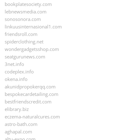
bookplatesociety.com
lebnewsmedia.com
sonosonora.com
linkuusinternasional1.com
friendsroll.com
spiderclothing.net
wondergadgetsshop.com
seatgurunews.com
3net.info
codeplex.info
okena.info
akunidpropokerqq.com
bespokecardetailing.com
bestfriendscredit.com
elibrary.biz
eczema-naturalcures.com
astro-bath.com
aghapal.com
altu-expo.com