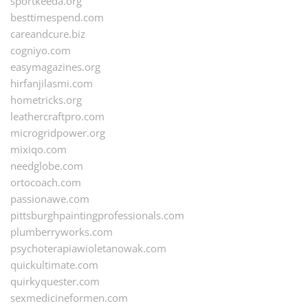
sportkeeda.org
besttimespend.com
careandcure.biz
cogniyo.com
easymagazines.org
hirfanjilasmi.com
hometricks.org
leathercraftpro.com
microgridpower.org
mixiqo.com
needglobe.com
ortocoach.com
passionawe.com
pittsburghpaintingprofessionals.com
plumberryworks.com
psychoterapiawioletanowak.com
quickultimate.com
quirkyquester.com
sexmedicineformen.com