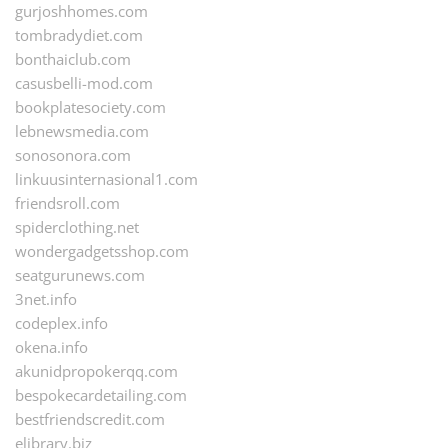
gurjoshhomes.com
tombradydiet.com
bonthaiclub.com
casusbelli-mod.com
bookplatesociety.com
lebnewsmedia.com
sonosonora.com
linkuusinternasional1.com
friendsroll.com
spiderclothing.net
wondergadgetsshop.com
seatgurunews.com
3net.info
codeplex.info
okena.info
akunidpropokerqq.com
bespokecardetailing.com
bestfriendscredit.com
elibrary.biz