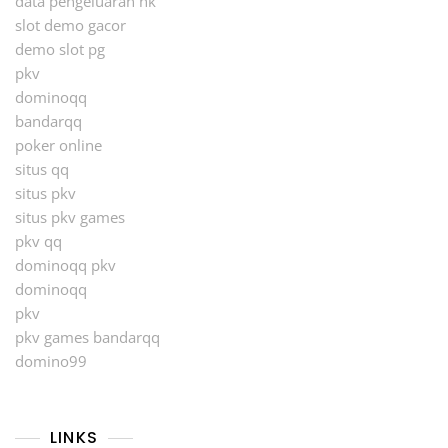
data pengeluaran hk
slot demo gacor
demo slot pg
pkv
dominoqq
bandarqq
poker online
situs qq
situs pkv
situs pkv games
pkv qq
dominoqq pkv
dominoqq
pkv
pkv games bandarqq
domino99
LINKS