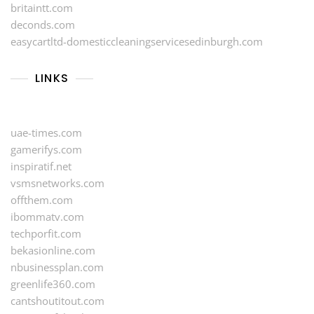
britaintt.com
deconds.com
easycartltd-domesticcleaningservicesedinburgh.com
LINKS
uae-times.com
gamerifys.com
inspiratif.net
vsmsnetworks.com
offthem.com
ibommatv.com
techporfit.com
bekasionline.com
nbusinessplan.com
greenlife360.com
cantshoutitout.com