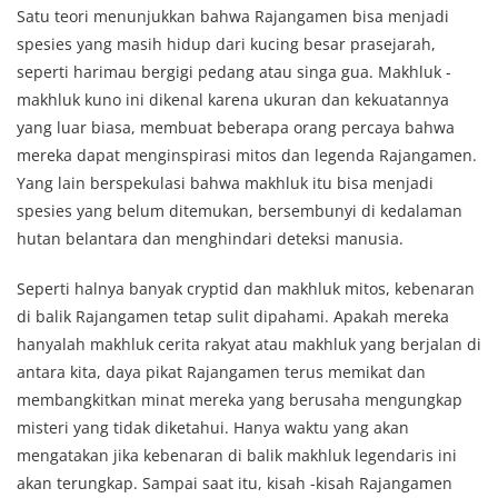
Satu teori menunjukkan bahwa Rajangamen bisa menjadi
spesies yang masih hidup dari kucing besar prasejarah,
seperti harimau bergigi pedang atau singa gua. Makhluk -
makhluk kuno ini dikenal karena ukuran dan kekuatannya
yang luar biasa, membuat beberapa orang percaya bahwa
mereka dapat menginspirasi mitos dan legenda Rajangamen.
Yang lain berspekulasi bahwa makhluk itu bisa menjadi
spesies yang belum ditemukan, bersembunyi di kedalaman
hutan belantara dan menghindari deteksi manusia.
Seperti halnya banyak cryptid dan makhluk mitos, kebenaran
di balik Rajangamen tetap sulit dipahami. Apakah mereka
hanyalah makhluk cerita rakyat atau makhluk yang berjalan di
antara kita, daya pikat Rajangamen terus memikat dan
membangkitkan minat mereka yang berusaha mengungkap
misteri yang tidak diketahui. Hanya waktu yang akan
mengatakan jika kebenaran di balik makhluk legendaris ini
akan terungkap. Sampai saat itu, kisah -kisah Rajangamen