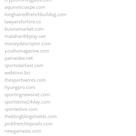
aquinoticiaspe.com
longhairedfrenchbulldog.com
lawyersforhire.co
businemarket.com
matahari88play.net
moneydescriptor.com
youthsmagazine.com
painaidee.net
sportsdarkest.com
webtoon.biz
thesportswires.com
hyungpro.com
sportingnewsnet.com
sportstime24day.com
sporteslive.com
theblingblingshields.com
pinkfrenchtipnails.com
newgamestv.com