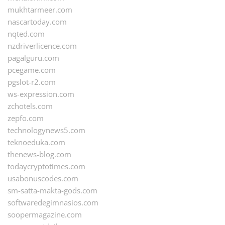
mukhtarmeer.com
nascartoday.com
nqted.com
nzdriverlicence.com
pagalguru.com
pcegame.com
pgslot-r2.com
ws-expression.com
zchotels.com
zepfo.com
technologynews5.com
teknoeduka.com
thenews-blog.com
todaycryptotimes.com
usabonuscodes.com
sm-satta-makta-gods.com
softwaredegimnasios.com
soopermagazine.com