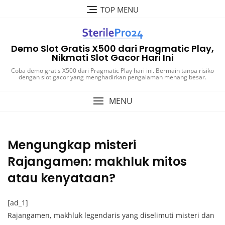
Skip
TOP MENU
to
content
Demo Slot Gratis X500 dari Pragmatic Play,
Nikmati Slot Gacor Hari Ini
Coba demo gratis X500 dari Pragmatic Play hari ini. Bermain tanpa risiko
dengan slot gacor yang menghadirkan pengalaman menang besar.
MENU
Mengungkap misteri
Rajangamen: makhluk mitos
atau kenyataan?
[ad_1]
Rajangamen, makhluk legendaris yang diselimuti misteri dan