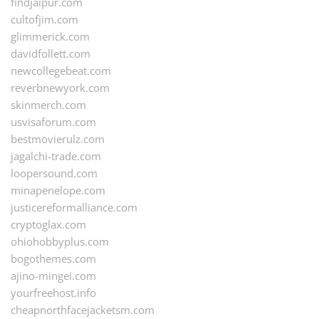
findjaipur.com
cultofjim.com
glimmerick.com
davidfollett.com
newcollegebeat.com
reverbnewyork.com
skinmerch.com
usvisaforum.com
bestmovierulz.com
jagalchi-trade.com
loopersound.com
minapenelope.com
justicereformalliance.com
cryptoglax.com
ohiohobbyplus.com
bogothemes.com
ajino-mingei.com
yourfreehost.info
cheapnorthfacejacketsm.com