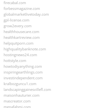
firecabal.com
forbessmagazine.com
globalmarketlivetoday.com
gpl-license.com
grow2every.com
healthhousecare.com
healthkartreview.com
helpquitporn.com
highqualitybanknote.com
hostingnews24.com
hottstyle.com
howtodiyanything.com
inspiringearthlings.com
investindependent.com
kralbozguncu1.com
landscapinggainesvillefl.com
maisonhauturier.com
mascreator.com
menafahmi.com