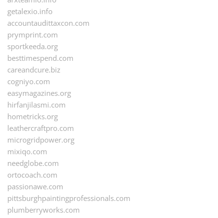
getalexio.info
accountaudittaxcon.com
prymprint.com
sportkeeda.org
besttimespend.com
careandcure.biz
cogniyo.com
easymagazines.org
hirfanjilasmi.com
hometricks.org
leathercraftpro.com
microgridpower.org
mixiqo.com
needglobe.com
ortocoach.com
passionawe.com
pittsburghpaintingprofessionals.com
plumberryworks.com