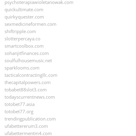
psychoterapiawioletanowak.com
quickultimate.com
quirkyquester.com
sexmedicineformen.com
shiftripple.com
slotterpercaya.co
smartcoolbox.com
sohanjitfinances.com
soulfulhousemusic.net
sparklooms.com
tacticalcontractingllc.com
thecapitalpowers.com
tobabet88slot3.com
todayscurrentnews.com
totobet77.asia
totobet77.org
trendingpublication.com
ufabettererum3.com
ufabettermentm4.com