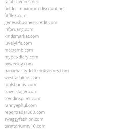
ralph-fiennes.net
fielder-maximum-discount.net
fitfllex.com
genesisbusinesscredit.com
inforuang.com
kindsmarket.com
luvelylife.com
macramb.com
mypet-diary.com
oxweekly.com
panamacitydeckcontractors.com
westfashions.com
toolshandy.com
travelstager.com
trendinspires.com
rannyephul.com
reportradar360.com
swaggyfashion.com
taraftariumtv10.com