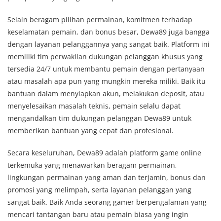
Selain beragam pilihan permainan, komitmen terhadap
keselamatan pemain, dan bonus besar, Dewa89 juga bangga
dengan layanan pelanggannya yang sangat baik. Platform ini
memiliki tim perwakilan dukungan pelanggan khusus yang
tersedia 24/7 untuk membantu pemain dengan pertanyaan
atau masalah apa pun yang mungkin mereka miliki. Baik itu
bantuan dalam menyiapkan akun, melakukan deposit, atau
menyelesaikan masalah teknis, pemain selalu dapat
mengandalkan tim dukungan pelanggan Dewa89 untuk
memberikan bantuan yang cepat dan profesional.
Secara keseluruhan, Dewa89 adalah platform game online
terkemuka yang menawarkan beragam permainan,
lingkungan permainan yang aman dan terjamin, bonus dan
promosi yang melimpah, serta layanan pelanggan yang
sangat baik. Baik Anda seorang gamer berpengalaman yang
mencari tantangan baru atau pemain biasa yang ingin