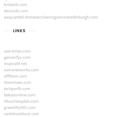
britaintt.com
deconds.com
easycartltd-domesticcleaningservicesedinburgh.com
LINKS
uae-times.com
gamerifys.com
inspiratif.net
vsmsnetworks.com
offthem.com
ibommatv.com
techporfit.com
bekasionline.com
nbusinessplan.com
greenlife360.com
cantshoutitout.com