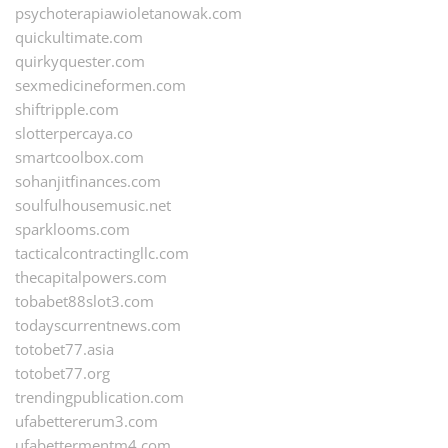
psychoterapiawioletanowak.com
quickultimate.com
quirkyquester.com
sexmedicineformen.com
shiftripple.com
slotterpercaya.co
smartcoolbox.com
sohanjitfinances.com
soulfulhousemusic.net
sparklooms.com
tacticalcontractingllc.com
thecapitalpowers.com
tobabet88slot3.com
todayscurrentnews.com
totobet77.asia
totobet77.org
trendingpublication.com
ufabettererum3.com
ufabettermentm4.com