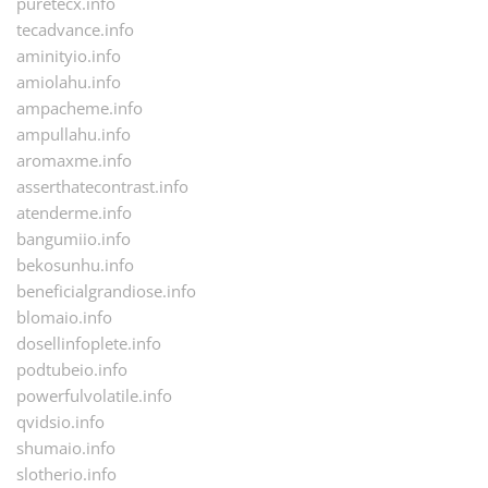
puretecx.info
tecadvance.info
aminityio.info
amiolahu.info
ampacheme.info
ampullahu.info
aromaxme.info
asserthatecontrast.info
atenderme.info
bangumiio.info
bekosunhu.info
beneficialgrandiose.info
blomaio.info
dosellinfoplete.info
podtubeio.info
powerfulvolatile.info
qvidsio.info
shumaio.info
slotherio.info