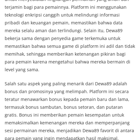
terjamin bagi para pemainnya. Platform ini menggunakan
teknologi enkripsi canggih untuk melindungi informasi
pribadi dan keuangan pemain, memastikan bahwa data
mereka selalu aman dan terlindungi. Selain itu, Dewa89
bekerja sama dengan penyedia game terkemuka untuk
memastikan bahwa semua game di platform ini adil dan tidak
memihak, sehingga memberikan ketenangan pikiran bagi
para pemain karena mengetahui bahwa mereka bermain di
level yang sama.
Salah satu aspek yang paling menarik dari Dewa89 adalah
bonus dan promosinya yang melimpah. Platform ini secara
teratur menawarkan bonus kepada pemain baru dan lama,
termasuk bonus sambutan, bonus setoran, dan putaran
gratis. Bonus ini memberikan pemain kesempatan untuk
memaksimalkan kemenangan mereka dan memperpanjang
sesi permainan mereka, menjadikan Dewa89 favorit di antara
para pemain yang ingin mendapatkan hasil maksimal.