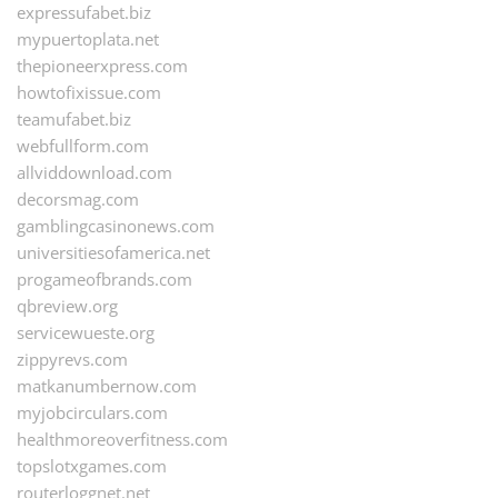
expressufabet.biz
mypuertoplata.net
thepioneerxpress.com
howtofixissue.com
teamufabet.biz
webfullform.com
allviddownload.com
decorsmag.com
gamblingcasinonews.com
universitiesofamerica.net
progameofbrands.com
qbreview.org
servicewueste.org
zippyrevs.com
matkanumbernow.com
myjobcirculars.com
healthmoreoverfitness.com
topslotxgames.com
routerloggnet.net