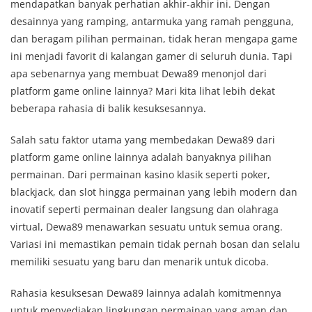
mendapatkan banyak perhatian akhir-akhir ini. Dengan
desainnya yang ramping, antarmuka yang ramah pengguna,
dan beragam pilihan permainan, tidak heran mengapa game
ini menjadi favorit di kalangan gamer di seluruh dunia. Tapi
apa sebenarnya yang membuat Dewa89 menonjol dari
platform game online lainnya? Mari kita lihat lebih dekat
beberapa rahasia di balik kesuksesannya.
Salah satu faktor utama yang membedakan Dewa89 dari
platform game online lainnya adalah banyaknya pilihan
permainan. Dari permainan kasino klasik seperti poker,
blackjack, dan slot hingga permainan yang lebih modern dan
inovatif seperti permainan dealer langsung dan olahraga
virtual, Dewa89 menawarkan sesuatu untuk semua orang.
Variasi ini memastikan pemain tidak pernah bosan dan selalu
memiliki sesuatu yang baru dan menarik untuk dicoba.
Rahasia kesuksesan Dewa89 lainnya adalah komitmennya
untuk menyediakan lingkungan permainan yang aman dan