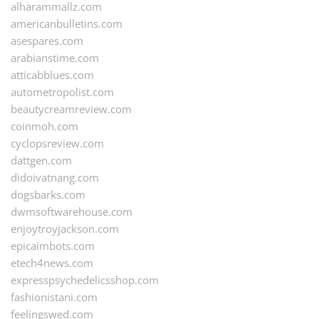
alharammallz.com
americanbulletins.com
asespares.com
arabianstime.com
atticabblues.com
autometropolist.com
beautycreamreview.com
coinmoh.com
cyclopsreview.com
dattgen.com
didoivatnang.com
dogsbarks.com
dwmsoftwarehouse.com
enjoytroyjackson.com
epicaimbots.com
etech4news.com
expresspsychedelicsshop.com
fashionistani.com
feelingswed.com