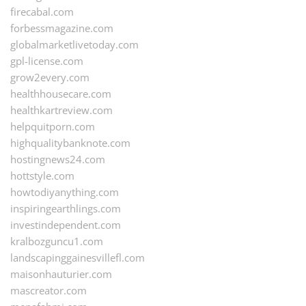
firecabal.com
forbessmagazine.com
globalmarketlivetoday.com
gpl-license.com
grow2every.com
healthhousecare.com
healthkartreview.com
helpquitporn.com
highqualitybanknote.com
hostingnews24.com
hottstyle.com
howtodiyanything.com
inspiringearthlings.com
investindependent.com
kralbozguncu1.com
landscapinggainesvillefl.com
maisonhauturier.com
mascreator.com