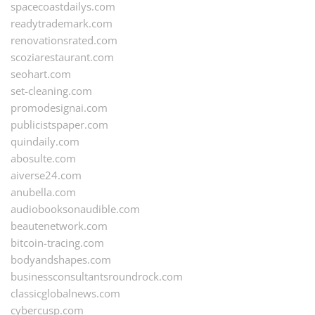
spacecoastdailys.com
readytrademark.com
renovationsrated.com
scoziarestaurant.com
seohart.com
set-cleaning.com
promodesignai.com
publicistspaper.com
quindaily.com
abosulte.com
aiverse24.com
anubella.com
audiobooksonaudible.com
beautenetwork.com
bitcoin-tracing.com
bodyandshapes.com
businessconsultantsroundrock.com
classicglobalnews.com
cybercusp.com