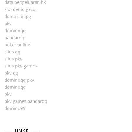
data pengeluaran hk
slot demo gacor
demo slot pg
pkv
dominoqq
bandarqq
poker online
situs qq
situs pkv
situs pkv games
pkv qq
dominoqq pkv
dominoqq
pkv
pkv games bandarqq
domino99
LINKS