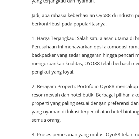
yang terjangkau dan nyaman.
Jadi, apa rahasia keberhasilan Oyo88 di industri 
berkontribusi pada popularitasnya.
1. Harga Terjangkau: Salah satu alasan utama di b
Perusahaan ini menawarkan opsi akomodasi ramah
backpacker yang sadar anggaran hingga pencari 
mengorbankan kualitas, OYO88 telah berhasil m
pengikut yang loyal.
2. Beragam Properti: Portofolio Oyo88 mencakup 
resor mewah dan hotel butik. Berbagai pilihan a
properti yang paling sesuai dengan preferensi 
yang nyaman di lokasi terpencil atau hotel bintan
semua orang.
3. Proses pemesanan yang mulus: Oyo88 telah 