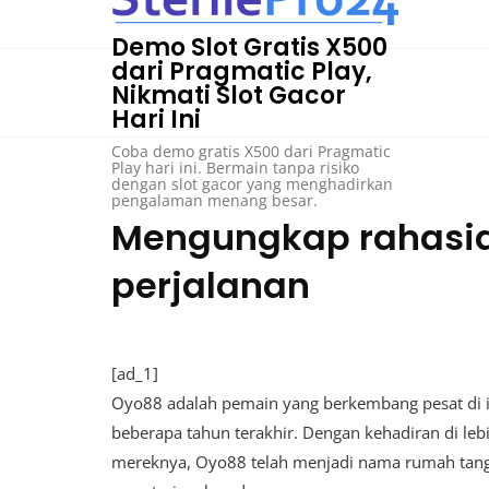
Skip
to
Demo Slot Gratis X500
content
dari Pragmatic Play,
Nikmati Slot Gacor
Hari Ini
Coba demo gratis X500 dari Pragmatic
Play hari ini. Bermain tanpa risiko
dengan slot gacor yang menghadirkan
pengalaman menang besar.
Mengungkap rahasia d
perjalanan
[ad_1]
Oyo88 adalah pemain yang berkembang pesat di i
beberapa tahun terakhir. Dengan kehadiran di lebi
mereknya, Oyo88 telah menjadi nama rumah tangg