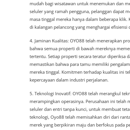
mudah bagi wisatawan untuk menemukan dan mem
seluler yang ramah pengguna, pelanggan dapat 
masa tinggal mereka hanya dalam beberapa klik. 
di kalangan pelancong yang menghargai efisiensi
4. Jaminan Kualitas: OYO88 telah menerapkan pr
bahwa semua properti di bawah mereknya memen
tertentu. Setiap properti secara teratur diperiksa
memastikan bahwa para tamu memiliki pengalam
mereka tinggal. Komitmen terhadap kualitas ini 
kepercayaan dalam industri perjalanan.
5. Teknologi Inovatif: OYO88 telah merangkul t
merampingkan operasinya. Perusahaan ini telah me
seluler dan entri tanpa kunci, untuk membuat t
teknologi, Oyo88 telah memisahkan diri dari ranta
merek yang berpikiran maju dan berfokus pada p