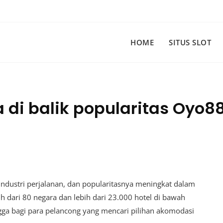
HOME
SITUS SLOT
i balik popularitas Oyo88 
ndustri perjalanan, dan popularitasnya meningkat dalam
h dari 80 negara dan lebih dari 23.000 hotel di bawah
a bagi para pelancong yang mencari pilihan akomodasi