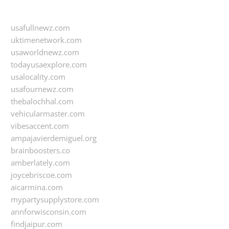
usafullnewz.com
uktimenetwork.com
usaworldnewz.com
todayusaexplore.com
usalocality.com
usafournewz.com
thebalochhal.com
vehicularmaster.com
vibesaccent.com
ampajavierdemiguel.org
brainboosters.co
amberlately.com
joycebriscoe.com
aicarmina.com
mypartysupplystore.com
annforwisconsin.com
findjaipur.com