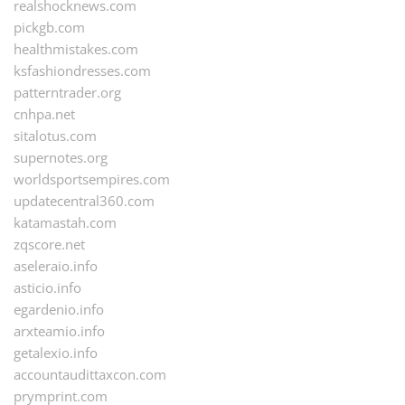
realshocknews.com
pickgb.com
healthmistakes.com
ksfashiondresses.com
patterntrader.org
cnhpa.net
sitalotus.com
supernotes.org
worldsportsempires.com
updatecentral360.com
katamastah.com
zqscore.net
aseleraio.info
asticio.info
egardenio.info
arxteamio.info
getalexio.info
accountaudittaxcon.com
prymprint.com