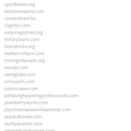
sportkeeda.org
besttimespend.com
careandcure.biz
cogniyo.com
easymagazines.org
hirfanjilasmi.com
hometricks.org
leathercraftpro.com
microgridpower.org
mixiqo.com
needglobe.com
ortocoach.com
passionawe.com
pittsburghpaintingprofessionals.com
plumberryworks.com
psychoterapiawioletanowak.com
quickultimate.com
quirkyquester.com
sexmedicineformen.com