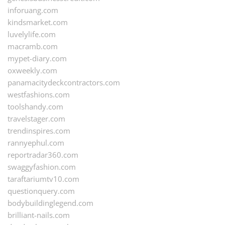
inforuang.com
kindsmarket.com
luvelylife.com
macramb.com
mypet-diary.com
oxweekly.com
panamacitydeckcontractors.com
westfashions.com
toolshandy.com
travelstager.com
trendinspires.com
rannyephul.com
reportradar360.com
swaggyfashion.com
taraftariumtv10.com
questionquery.com
bodybuildinglegend.com
brilliant-nails.com