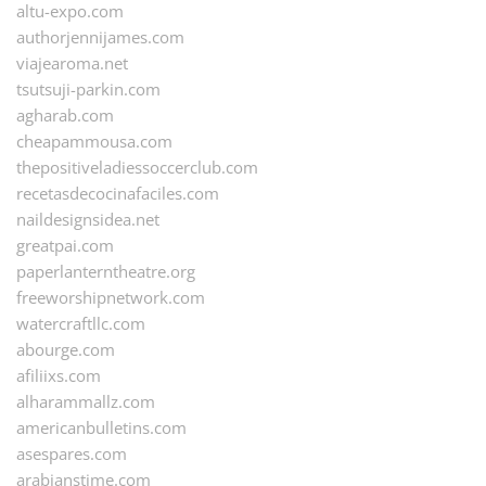
altu-expo.com
authorjennijames.com
viajearoma.net
tsutsuji-parkin.com
agharab.com
cheapammousa.com
thepositiveladiessoccerclub.com
recetasdecocinafaciles.com
naildesignsidea.net
greatpai.com
paperlanterntheatre.org
freeworshipnetwork.com
watercraftllc.com
abourge.com
afiliixs.com
alharammallz.com
americanbulletins.com
asespares.com
arabianstime.com