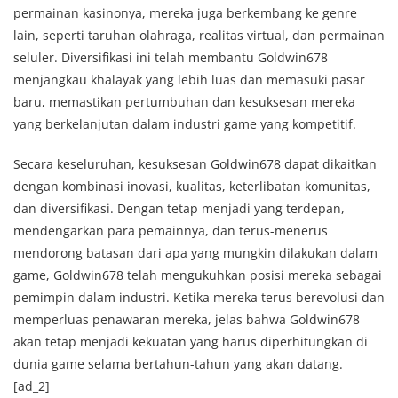
permainan kasinonya, mereka juga berkembang ke genre
lain, seperti taruhan olahraga, realitas virtual, dan permainan
seluler. Diversifikasi ini telah membantu Goldwin678
menjangkau khalayak yang lebih luas dan memasuki pasar
baru, memastikan pertumbuhan dan kesuksesan mereka
yang berkelanjutan dalam industri game yang kompetitif.
Secara keseluruhan, kesuksesan Goldwin678 dapat dikaitkan
dengan kombinasi inovasi, kualitas, keterlibatan komunitas,
dan diversifikasi. Dengan tetap menjadi yang terdepan,
mendengarkan para pemainnya, dan terus-menerus
mendorong batasan dari apa yang mungkin dilakukan dalam
game, Goldwin678 telah mengukuhkan posisi mereka sebagai
pemimpin dalam industri. Ketika mereka terus berevolusi dan
memperluas penawaran mereka, jelas bahwa Goldwin678
akan tetap menjadi kekuatan yang harus diperhitungkan di
dunia game selama bertahun-tahun yang akan datang.
[ad_2]