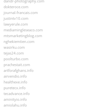
dandr-photography.com
dokteroce.com
journal-francais.com
justintv10.com
lawyerule.com
mediamingleseaco.com
mtsmarketingblog.com
nghekiemtien.com
wasirku.com
tejas24.com
poolturbo.com
prachestait.com
artforafghans.info
airvendio.info
healthexe.info
puretecx.info
tecadvance.info
aminityio.info
amiolahu.info