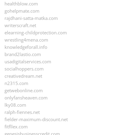
healthblow.com
gohelpmate.com
rajdhani-satta-matka.com
writerscraft.net
elearning-childprotection.com
wrestling4mena.com
knowledgeforall.info
brand2lastio.com
usadigitalservices.com
socialhoppers.com
creativedream.net
n2315.com
getwebonline.com
onlyfansheaven.com
lky08.com
ralph-fiennes.net
fielder-maximum-discount.net
fitfllex.com
genesisbusinesscredit.com