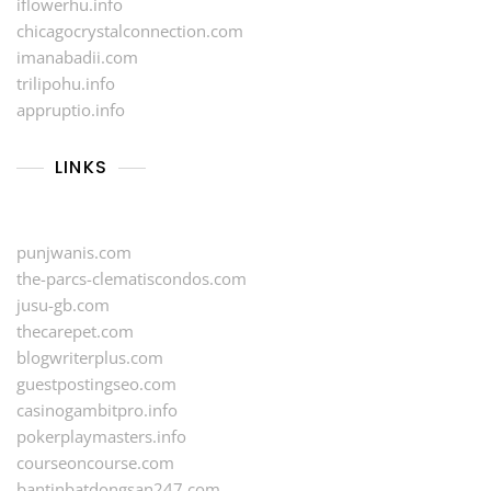
iflowerhu.info
chicagocrystalconnection.com
imanabadii.com
trilipohu.info
appruptio.info
LINKS
punjwanis.com
the-parcs-clematiscondos.com
jusu-gb.com
thecarepet.com
blogwriterplus.com
guestpostingseo.com
casinogambitpro.info
pokerplaymasters.info
courseoncourse.com
bantinbatdongsan247.com