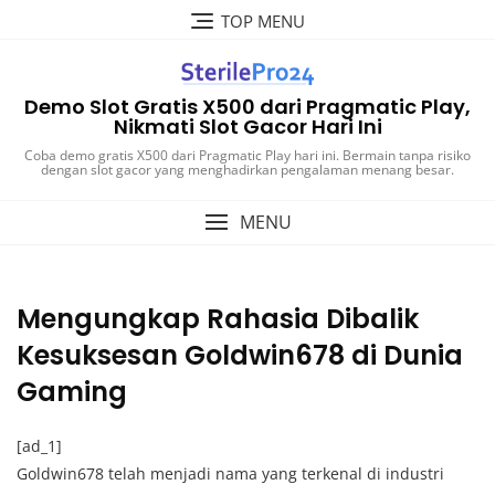
Skip
TOP MENU
to
content
Demo Slot Gratis X500 dari Pragmatic Play,
Nikmati Slot Gacor Hari Ini
Coba demo gratis X500 dari Pragmatic Play hari ini. Bermain tanpa risiko
dengan slot gacor yang menghadirkan pengalaman menang besar.
MENU
Mengungkap Rahasia Dibalik
Kesuksesan Goldwin678 di Dunia
Gaming
[ad_1]
Goldwin678 telah menjadi nama yang terkenal di industri