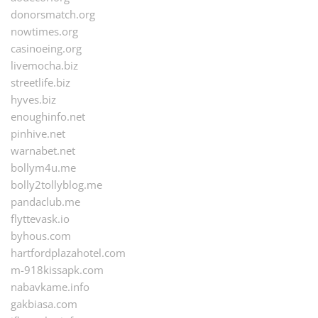
donorsmatch.org
nowtimes.org
casinoeing.org
livemocha.biz
streetlife.biz
hyves.biz
enoughinfo.net
pinhive.net
warnabet.net
bollym4u.me
bolly2tollyblog.me
pandaclub.me
flyttevask.io
byhous.com
hartfordplazahotel.com
m-918kissapk.com
nabavkame.info
gakbiasa.com