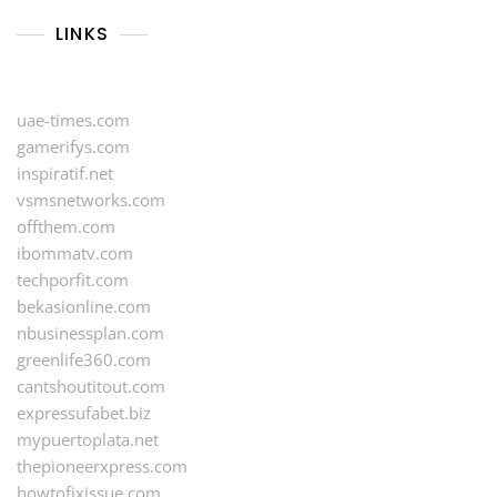
LINKS
uae-times.com
gamerifys.com
inspiratif.net
vsmsnetworks.com
offthem.com
ibommatv.com
techporfit.com
bekasionline.com
nbusinessplan.com
greenlife360.com
cantshoutitout.com
expressufabet.biz
mypuertoplata.net
thepioneerxpress.com
howtofixissue.com