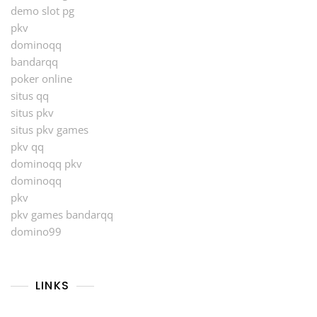
demo slot pg
pkv
dominoqq
bandarqq
poker online
situs qq
situs pkv
situs pkv games
pkv qq
dominoqq pkv
dominoqq
pkv
pkv games bandarqq
domino99
LINKS