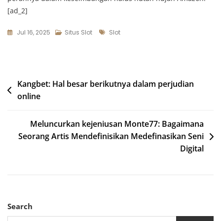
[ad_2]
Tags
Jul 16, 2025
Situs Slot
Slot
Post
Kangbet: Hal besar berikutnya dalam perjudian
online
navigation
Meluncurkan kejeniusan Monte77: Bagaimana
Seorang Artis Mendefinisikan Medefinasikan Seni
Digital
Search