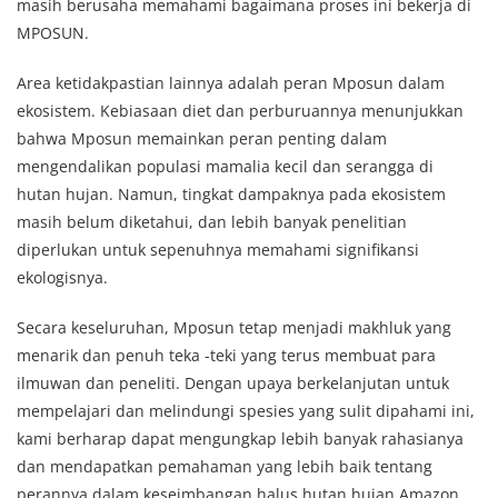
masih berusaha memahami bagaimana proses ini bekerja di
MPOSUN.
Area ketidakpastian lainnya adalah peran Mposun dalam
ekosistem. Kebiasaan diet dan perburuannya menunjukkan
bahwa Mposun memainkan peran penting dalam
mengendalikan populasi mamalia kecil dan serangga di
hutan hujan. Namun, tingkat dampaknya pada ekosistem
masih belum diketahui, dan lebih banyak penelitian
diperlukan untuk sepenuhnya memahami signifikansi
ekologisnya.
Secara keseluruhan, Mposun tetap menjadi makhluk yang
menarik dan penuh teka -teki yang terus membuat para
ilmuwan dan peneliti. Dengan upaya berkelanjutan untuk
mempelajari dan melindungi spesies yang sulit dipahami ini,
kami berharap dapat mengungkap lebih banyak rahasianya
dan mendapatkan pemahaman yang lebih baik tentang
perannya dalam keseimbangan halus hutan hujan Amazon.