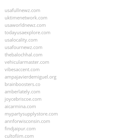
usafullnewz.com
uktimenetwork.com
usaworldnewz.com
todayusaexplore.com
usalocality.com
usafournewz.com
thebalochhal.com
vehicularmaster.com
vibesaccent.com
ampajavierdemiguel.org
brainboosters.co
amberlately.com
joycebriscoe.com
aicarmina.com
mypartysupplystore.com
annforwisconsin.com
findjaipur.com
cultofjim.com