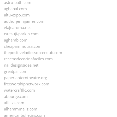
astro-bath.com
aghapal.com
altu-expo.com
authorjennijames.com
viajearoma.net
tsutsuji-parkin.com
agharab.com
cheapammousa.com
thepositiveladiessoccerclub.com
recetasdecocinafaciles.com
naildesignsidea.net
greatpai.com
paperlanterntheatre.org
freeworshipnetwork.com
watercraftllc.com
abourge.com
afiliixs.com
alharammallz.com
americanbulletins.com