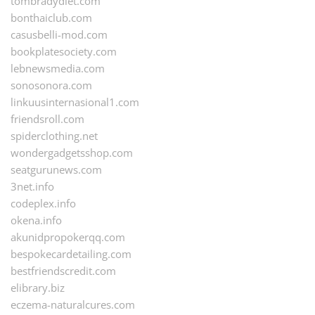
tombradydiet.com
bonthaiclub.com
casusbelli-mod.com
bookplatesociety.com
lebnewsmedia.com
sonosonora.com
linkuusinternasional1.com
friendsroll.com
spiderclothing.net
wondergadgetsshop.com
seatgurunews.com
3net.info
codeplex.info
okena.info
akunidpropokerqq.com
bespokecardetailing.com
bestfriendscredit.com
elibrary.biz
eczema-naturalcures.com