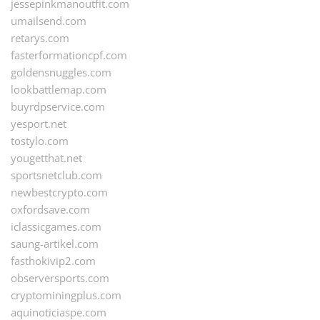
jessepinkmanoutfit.com
umailsend.com
retarys.com
fasterformationcpf.com
goldensnuggles.com
lookbattlemap.com
buyrdpservice.com
yesport.net
tostylo.com
yougetthat.net
sportsnetclub.com
newbestcrypto.com
oxfordsave.com
iclassicgames.com
saung-artikel.com
fasthokivip2.com
observersports.com
cryptominingplus.com
aquinoticiaspe.com