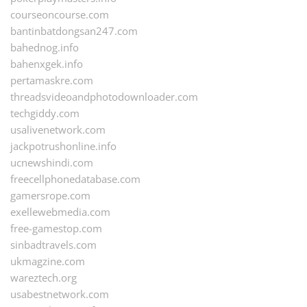
courseoncourse.com
bantinbatdongsan247.com
bahednog.info
bahenxgek.info
pertamaskre.com
threadsvideoandphotodownloader.com
techgiddy.com
usalivenetwork.com
jackpotrushonline.info
ucnewshindi.com
freecellphonedatabase.com
gamersrope.com
exellewebmedia.com
free-gamestop.com
sinbadtravels.com
ukmagzine.com
wareztech.org
usabestnetwork.com