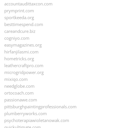
accountaudittaxcon.com
prymprint.com
sportkeeda.org
besttimespend.com
careandcure.biz
cogniyo.com
easymagazines.org
hirfanjilasmi.com
hometricks.org
leathercraftpro.com
microgridpower.org
mixiqo.com
needglobe.com
ortocoach.com
passionawe.com
pittsburghpaintingprofessionals.com
plumberryworks.com
psychoterapiawioletanowak.com
quickultimate.com