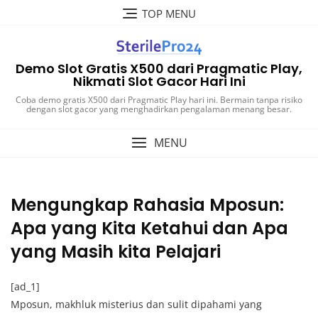
Skip
TOP MENU
to
content
Demo Slot Gratis X500 dari Pragmatic Play,
Nikmati Slot Gacor Hari Ini
Coba demo gratis X500 dari Pragmatic Play hari ini. Bermain tanpa risiko
dengan slot gacor yang menghadirkan pengalaman menang besar.
MENU
Mengungkap Rahasia Mposun:
Apa yang Kita Ketahui dan Apa
yang Masih kita Pelajari
[ad_1]
Mposun, makhluk misterius dan sulit dipahami yang