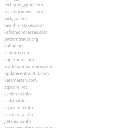
technologygud.com
realshocknews.com
pickgb.com
healthmistakes.com
ksfashiondresses.com
patterntrader.org
cnhpa.net
sitalotus.com
supernotes.org
worldsportsempires.com
updatecentral360.com
katamastah.com
zqscore.net
aseleraio.info
asticio.info
egardenio.info
arxteamio.info
getalexio.info