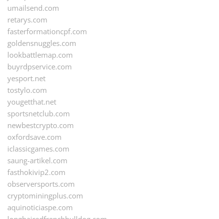
umailsend.com
retarys.com
fasterformationcpf.com
goldensnuggles.com
lookbattlemap.com
buyrdpservice.com
yesport.net
tostylo.com
yougetthat.net
sportsnetclub.com
newbestcrypto.com
oxfordsave.com
iclassicgames.com
saung-artikel.com
fasthokivip2.com
observersports.com
cryptominingplus.com
aquinoticiaspe.com