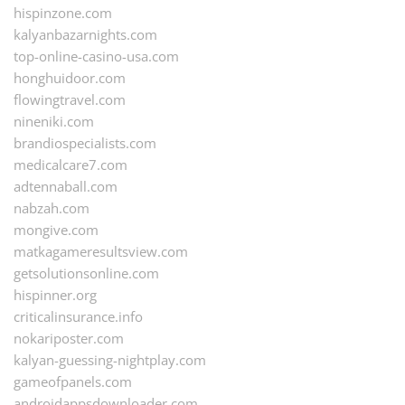
hispinzone.com
kalyanbazarnights.com
top-online-casino-usa.com
honghuidoor.com
flowingtravel.com
nineniki.com
brandiospecialists.com
medicalcare7.com
adtennaball.com
nabzah.com
mongive.com
matkagameresultsview.com
getsolutionsonline.com
hispinner.org
criticalinsurance.info
nokariposter.com
kalyan-guessing-nightplay.com
gameofpanels.com
androidappsdownloader.com