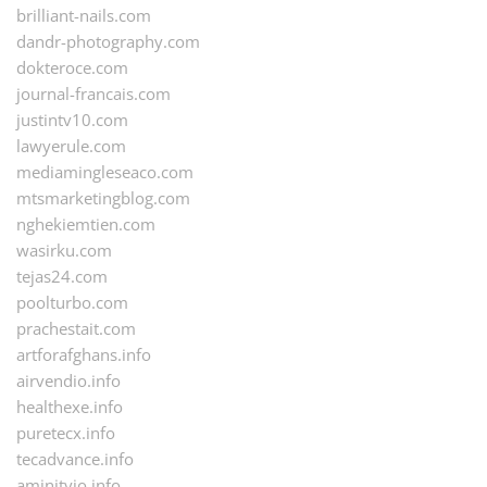
brilliant-nails.com
dandr-photography.com
dokteroce.com
journal-francais.com
justintv10.com
lawyerule.com
mediamingleseaco.com
mtsmarketingblog.com
nghekiemtien.com
wasirku.com
tejas24.com
poolturbo.com
prachestait.com
artforafghans.info
airvendio.info
healthexe.info
puretecx.info
tecadvance.info
aminityio.info