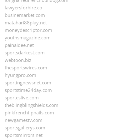
longhairedfrenchbulldog.com
lawyersforhire.co
businemarket.com
matahari88play.net
moneydescriptor.com
youthsmagazine.com
painaidee.net
sportsdarkest.com
webtoon.biz
thesportswires.com
hyungpro.com
sportingnewsnet.com
sportstime24day.com
sporteslive.com
theblingblingshields.com
pinkfrenchtipnails.com
newgamestv.com
sportsgallerys.com
sportsmirrors.net