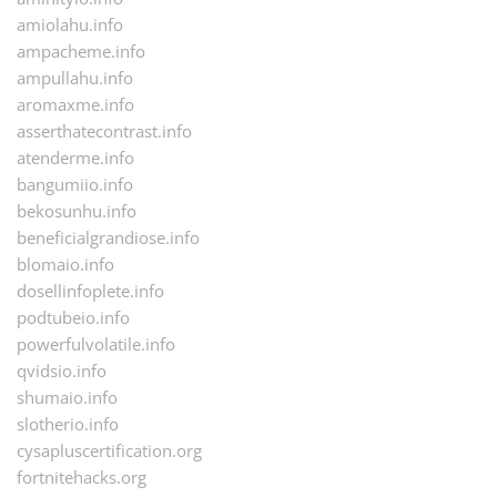
amiolahu.info
ampacheme.info
ampullahu.info
aromaxme.info
asserthatecontrast.info
atenderme.info
bangumiio.info
bekosunhu.info
beneficialgrandiose.info
blomaio.info
dosellinfoplete.info
podtubeio.info
powerfulvolatile.info
qvidsio.info
shumaio.info
slotherio.info
cysapluscertification.org
fortnitehacks.org