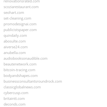
renovationsrated.com
scoziarestaurant.com
seohart.com
set-cleaning.com
promodesignai.com
publicistspaper.com
quindaily.com
abosulte.com
aiverse24.com
anubella.com
audiobooksonaudible.com
beautenetwork.com
bitcoin-tracing.com
bodyandshapes.com
businessconsultantsroundrock.com
classicglobalnews.com
cybercusp.com
britaintt.com
deconds.com