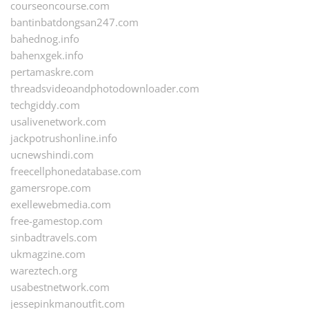
courseoncourse.com
bantinbatdongsan247.com
bahednog.info
bahenxgek.info
pertamaskre.com
threadsvideoandphotodownloader.com
techgiddy.com
usalivenetwork.com
jackpotrushonline.info
ucnewshindi.com
freecellphonedatabase.com
gamersrope.com
exellewebmedia.com
free-gamestop.com
sinbadtravels.com
ukmagzine.com
wareztech.org
usabestnetwork.com
jessepinkmanoutfit.com