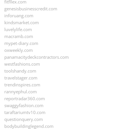
fitfllex.com
genesisbusinesscredit.com
inforuang.com
kindsmarket.com
luvelylife.com
macramb.com
mypet-diary.com
oxweekly.com
panamacitydeckcontractors.com
westfashions.com
toolshandy.com
travelstager.com
trendinspires.com
rannyephul.com
reportradar360.com
swaggyfashion.com
taraftariumtv10.com
questionquery.com
bodybuildinglegend.com