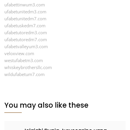
ufabettinwum3.com
ufabetunitedm3.com
ufabetunitedm7.com
ufabetuskedm7.com
ufabetutoredm3.com
ufabetutoredm7.com
ufabetvalleyum3.com
veloxview.com
westufabetm3.com
whiskeybrothersllc.com
wildufabetum7.com
You may also like these