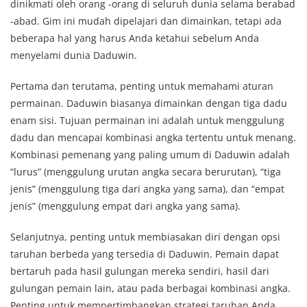
dinikmati oleh orang -orang di seluruh dunia selama berabad
-abad. Gim ini mudah dipelajari dan dimainkan, tetapi ada
beberapa hal yang harus Anda ketahui sebelum Anda
menyelami dunia Daduwin.
Pertama dan terutama, penting untuk memahami aturan
permainan. Daduwin biasanya dimainkan dengan tiga dadu
enam sisi. Tujuan permainan ini adalah untuk menggulung
dadu dan mencapai kombinasi angka tertentu untuk menang.
Kombinasi pemenang yang paling umum di Daduwin adalah
“lurus” (menggulung urutan angka secara berurutan), “tiga
jenis” (menggulung tiga dari angka yang sama), dan “empat
jenis” (menggulung empat dari angka yang sama).
Selanjutnya, penting untuk membiasakan diri dengan opsi
taruhan berbeda yang tersedia di Daduwin. Pemain dapat
bertaruh pada hasil gulungan mereka sendiri, hasil dari
gulungan pemain lain, atau pada berbagai kombinasi angka.
Penting untuk mempertimbangkan strategi taruhan Anda