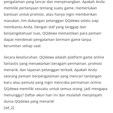
pengalaman yang lancar dan menyenangkan. Apakah Anda
memiliki pertanyaan tentang suatu game, memerlukan
bantuan untuk promosi, atau hanya ingin memberikan
masukan, tim dukungan pelanggan QQdewa selalu siap
membantu Anda. Dengan staf yang tanggap dan
berpengetahuan luas, QQdewa memastikan para pemain
dapat menikmati pengalaman bermain game tanpa
kerumitan setiap saat.
Secara keseluruhan, QQdewa adalah platform game online
fantastis yang menawarkan beragam permainan, promosi
menarik, dan layanan pelanggan terbaik. Apakah Anda
seorang pemain berpengalaman yang mencari tantangan
baru atau pemula yang ingin mencoba permainan online,
QQdewa memiliki sesuatu untuk semua orang. Jadi mengapa
menunggu? Daftar akun hari ini dan mulailah menjelajahi
dunia QQdewa yang menarik!
[ad_2]