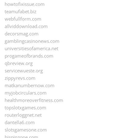
howtofixissue.com
teamufabet.biz
webfullform.com
allviddownload.com
decorsmag.com
gamblingcasinonews.com
universitiesofamerica.net
progameofbrands.com
qbreview.org
servicewueste.org
zippyrevs.com
matkanumbernow.com
myjobcirculars.com
healthmoreoverfitness.com
topslotxgames.com
routerloggnet.net
dantella6.com
slotsgamesone.com
hispinzone.com