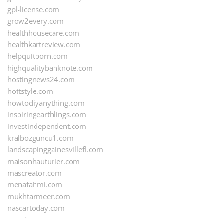
gpl-license.com
grow2every.com
healthhousecare.com
healthkartreview.com
helpquitporn.com
highqualitybanknote.com
hostingnews24.com
hottstyle.com
howtodiyanything.com
inspiringearthlings.com
investindependent.com
kralbozguncu1.com
landscapinggainesvillefl.com
maisonhauturier.com
mascreator.com
menafahmi.com
mukhtarmeer.com
nascartoday.com