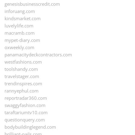
genesisbusinesscredit.com
inforuang.com
kindsmarket.com
luvelylife.com
macramb.com
mypet-diary.com
oxweekly.com
panamacitydeckcontractors.com
westfashions.com
toolshandy.com
travelstager.com
trendinspires.com
rannyephul.com
reportradar360.com
swaggyfashion.com
taraftariumtv10.com
questionquery.com
bodybuildinglegend.com
brilliant-nails.com