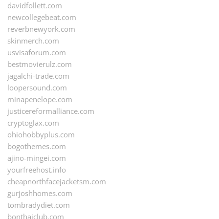
davidfollett.com
newcollegebeat.com
reverbnewyork.com
skinmerch.com
usvisaforum.com
bestmovierulz.com
jagalchi-trade.com
loopersound.com
minapenelope.com
justicereformalliance.com
cryptoglax.com
ohiohobbyplus.com
bogothemes.com
ajino-mingei.com
yourfreehost.info
cheapnorthfacejacketsm.com
gurjoshhomes.com
tombradydiet.com
bonthaiclub.com