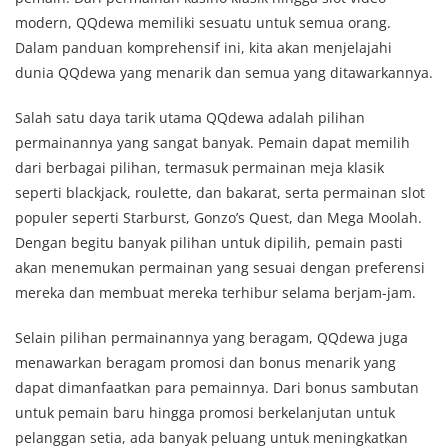
modern, QQdewa memiliki sesuatu untuk semua orang.
Dalam panduan komprehensif ini, kita akan menjelajahi
dunia QQdewa yang menarik dan semua yang ditawarkannya.
Salah satu daya tarik utama QQdewa adalah pilihan
permainannya yang sangat banyak. Pemain dapat memilih
dari berbagai pilihan, termasuk permainan meja klasik
seperti blackjack, roulette, dan bakarat, serta permainan slot
populer seperti Starburst, Gonzo’s Quest, dan Mega Moolah.
Dengan begitu banyak pilihan untuk dipilih, pemain pasti
akan menemukan permainan yang sesuai dengan preferensi
mereka dan membuat mereka terhibur selama berjam-jam.
Selain pilihan permainannya yang beragam, QQdewa juga
menawarkan beragam promosi dan bonus menarik yang
dapat dimanfaatkan para pemainnya. Dari bonus sambutan
untuk pemain baru hingga promosi berkelanjutan untuk
pelanggan setia, ada banyak peluang untuk meningkatkan