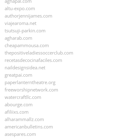
aghapal.com
altu-expo.com
authorjennijames.com
viajearoma.net
tsutsuji-parkin.com
agharab.com
cheapammousa.com
thepositiveladiessoccerclub.com
recetasdecocinafaciles.com
naildesignsidea.net
greatpai.com
paperlanterntheatre.org
freeworshipnetwork.com
watercraftllc.com
abourge.com
afiliixs.com
alharammallz.com
americanbulletins.com
asespares.com