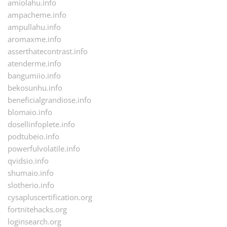
amiolahu.info
ampacheme.info
ampullahu.info
aromaxme.info
asserthatecontrast.info
atenderme.info
bangumiio.info
bekosunhu.info
beneficialgrandiose.info
blomaio.info
dosellinfoplete.info
podtubeio.info
powerfulvolatile.info
qvidsio.info
shumaio.info
slotherio.info
cysapluscertification.org
fortnitehacks.org
loginsearch.org