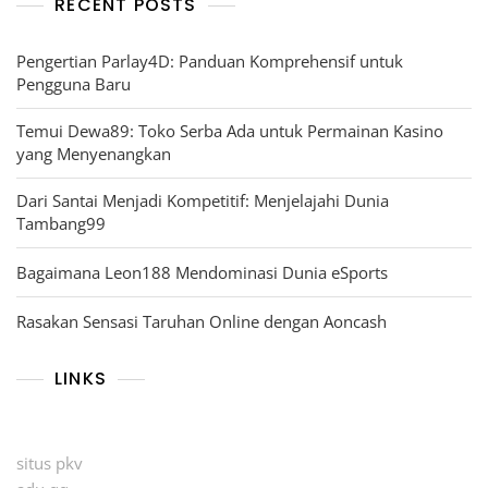
RECENT POSTS
Pengertian Parlay4D: Panduan Komprehensif untuk
Pengguna Baru
Temui Dewa89: Toko Serba Ada untuk Permainan Kasino
yang Menyenangkan
Dari Santai Menjadi Kompetitif: Menjelajahi Dunia
Tambang99
Bagaimana Leon188 Mendominasi Dunia eSports
Rasakan Sensasi Taruhan Online dengan Aoncash
LINKS
situs pkv