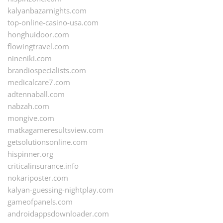
kalyanbazarnights.com
top-online-casino-usa.com
honghuidoor.com
flowingtravel.com
nineniki.com
brandiospecialists.com
medicalcare7.com
adtennaball.com
nabzah.com
mongive.com
matkagameresultsview.com
getsolutionsonline.com
hispinner.org
criticalinsurance.info
nokariposter.com
kalyan-guessing-nightplay.com
gameofpanels.com
androidappsdownloader.com