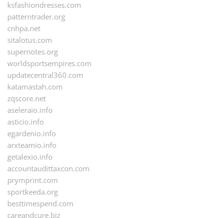
ksfashiondresses.com
patterntrader.org
cnhpa.net
sitalotus.com
supernotes.org
worldsportsempires.com
updatecentral360.com
katamastah.com
zqscore.net
aseleraio.info
asticio.info
egardenio.info
arxteamio.info
getalexio.info
accountaudittaxcon.com
prymprint.com
sportkeeda.org
besttimespend.com
careandcure.biz