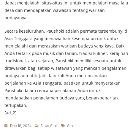
dapat menjelajahi situs-situs ini untuk mempelajari masa lalu
desa dan mendapatkan wawasan tentang warisan
budayanya.
Secara keseluruhan, Paushoki adalah permata tersembunyi di
Asia Tenggara yang menawarkan kesempatan unik untuk
menjelajahi dan merasakan warisan budaya yang kaya. Baik
Anda tertarik pada musik dan tarian, tradisi kuliner, kerajinan
tradisional, atau sejarah, Paushoki memiliki sesuatu untuk
ditawarkan bagi setiap wisatawan yang mencari pengalaman
budaya autentik. Jadi, lain kali Anda merencanakan
perjalanan ke Asia Tenggara, pastikan untuk menyertakan
Paushoki dalam rencana perjalanan Anda untuk
mendapatkan pengalaman budaya yang benar-benar tak
terlupakan.
[ad_2]
Tags
Dec 18, 2024
Situs Slot
Slot