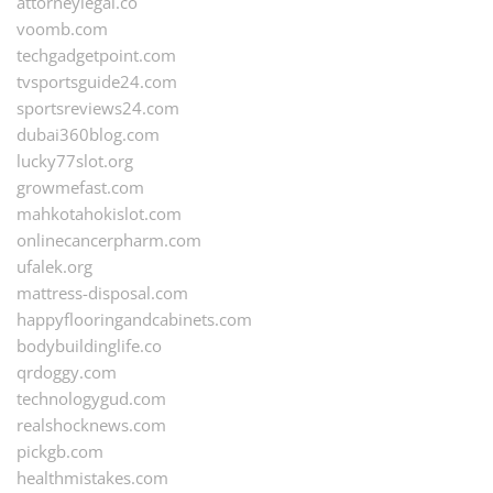
attorneylegal.co
voomb.com
techgadgetpoint.com
tvsportsguide24.com
sportsreviews24.com
dubai360blog.com
lucky77slot.org
growmefast.com
mahkotahokislot.com
onlinecancerpharm.com
ufalek.org
mattress-disposal.com
happyflooringandcabinets.com
bodybuildinglife.co
qrdoggy.com
technologygud.com
realshocknews.com
pickgb.com
healthmistakes.com