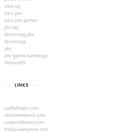
situs qq
situs pkv
situs pkv games
pkv qq
dominoqq pkv
dominoqq
pkv
pkv games bandarqq
domino99
LINKS
usafullnewz.com
uktimenetwork.com
usaworldnewz.com
todayusaexplore.com