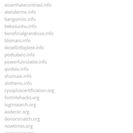
asserthatecontrast.info
atenderme.info
bangumiio.info
bekosunhu.info
beneficialgrandiose.info
blomaio.info
dosellinfoplete.info
podtubeio.info
powerfulvolatile.info
qvidsio.info
shumaio.info
slotherio.info
cysapluscertification.org
fortnitehacks.org
loginsearch.org
aodecor.org
donorsmatch.org
nowtimes.org