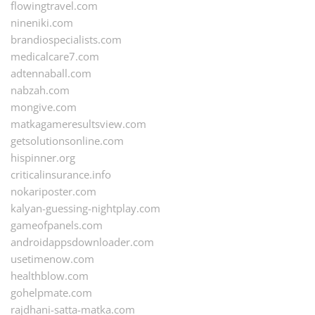
flowingtravel.com
nineniki.com
brandiospecialists.com
medicalcare7.com
adtennaball.com
nabzah.com
mongive.com
matkagameresultsview.com
getsolutionsonline.com
hispinner.org
criticalinsurance.info
nokariposter.com
kalyan-guessing-nightplay.com
gameofpanels.com
androidappsdownloader.com
usetimenow.com
healthblow.com
gohelpmate.com
rajdhani-satta-matka.com