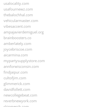
usalocality.com
usafournewz.com
thebalochhal.com
vehicularmaster.com
vibesaccent.com
ampajavierdemiguel.org
brainboosters.co
amberlately.com
joycebriscoe.com
aicarmina.com
mypartysupplystore.com
annforwisconsin.com
findjaipur.com
cultofjim.com
glimmerick.com
davidfollett.com
newcollegebeat.com
reverbnewyork.com
skinmerch.com