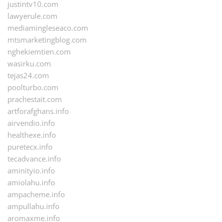
justintv10.com
lawyerule.com
mediamingleseaco.com
mtsmarketingblog.com
nghekiemtien.com
wasirku.com
tejas24.com
poolturbo.com
prachestait.com
artforafghans.info
airvendio.info
healthexe.info
puretecx.info
tecadvance.info
aminityio.info
amiolahu.info
ampacheme.info
ampullahu.info
aromaxme.info