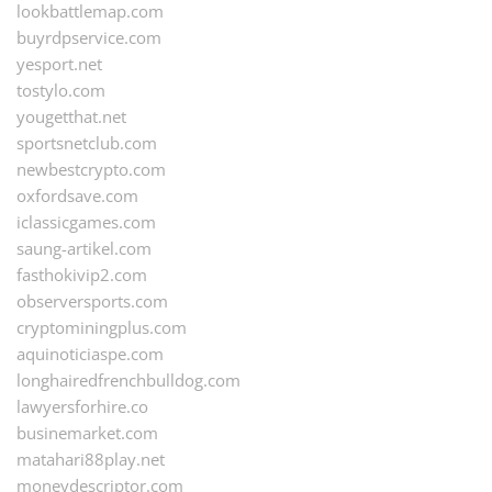
lookbattlemap.com
buyrdpservice.com
yesport.net
tostylo.com
yougetthat.net
sportsnetclub.com
newbestcrypto.com
oxfordsave.com
iclassicgames.com
saung-artikel.com
fasthokivip2.com
observersports.com
cryptominingplus.com
aquinoticiaspe.com
longhairedfrenchbulldog.com
lawyersforhire.co
businemarket.com
matahari88play.net
moneydescriptor.com