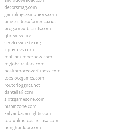
allviddownload.com
decorsmag.com
gamblingcasinonews.com
universitiesofamerica.net
progameofbrands.com
qbreview.org
servicewueste.org
zippyrevs.com
matkanumbernow.com
myjobcirculars.com
healthmoreoverfitness.com
topslotxgames.com
routerloggnet.net
dantella6.com
slotsgamesone.com
hispinzone.com
kalyanbazarnights.com
top-online-casino-usa.com
honghuidoor.com