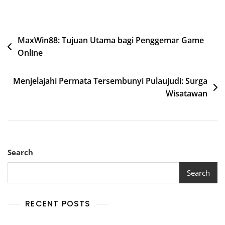
Post
MaxWin88: Tujuan Utama bagi Penggemar Game
Online
navigation
Menjelajahi Permata Tersembunyi Pulaujudi: Surga
Wisatawan
Search
Search
RECENT POSTS