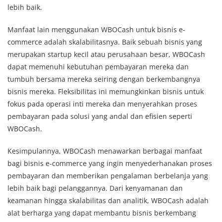
lebih baik.
Manfaat lain menggunakan WBOCash untuk bisnis e-
commerce adalah skalabilitasnya. Baik sebuah bisnis yang
merupakan startup kecil atau perusahaan besar, WBOCash
dapat memenuhi kebutuhan pembayaran mereka dan
tumbuh bersama mereka seiring dengan berkembangnya
bisnis mereka. Fleksibilitas ini memungkinkan bisnis untuk
fokus pada operasi inti mereka dan menyerahkan proses
pembayaran pada solusi yang andal dan efisien seperti
WBOCash.
Kesimpulannya, WBOCash menawarkan berbagai manfaat
bagi bisnis e-commerce yang ingin menyederhanakan proses
pembayaran dan memberikan pengalaman berbelanja yang
lebih baik bagi pelanggannya. Dari kenyamanan dan
keamanan hingga skalabilitas dan analitik, WBOCash adalah
alat berharga yang dapat membantu bisnis berkembang