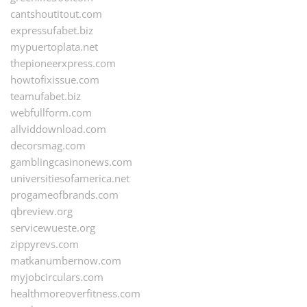
cantshoutitout.com
expressufabet.biz
mypuertoplata.net
thepioneerxpress.com
howtofixissue.com
teamufabet.biz
webfullform.com
allviddownload.com
decorsmag.com
gamblingcasinonews.com
universitiesofamerica.net
progameofbrands.com
qbreview.org
servicewueste.org
zippyrevs.com
matkanumbernow.com
myjobcirculars.com
healthmoreoverfitness.com