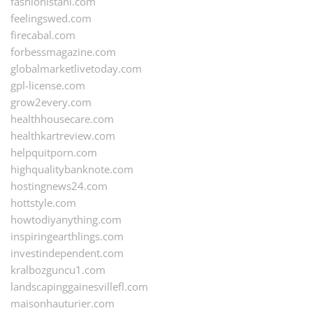
fashionistani.com
feelingswed.com
firecabal.com
forbessmagazine.com
globalmarketlivetoday.com
gpl-license.com
grow2every.com
healthhousecare.com
healthkartreview.com
helpquitporn.com
highqualitybanknote.com
hostingnews24.com
hottstyle.com
howtodiyanything.com
inspiringearthlings.com
investindependent.com
kralbozguncu1.com
landscapinggainesvillefl.com
maisonhauturier.com