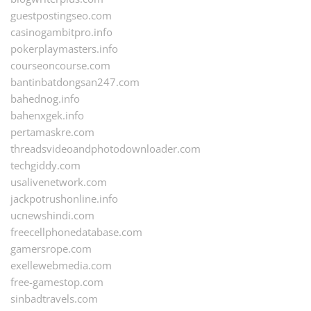
guestpostingseo.com
casinogambitpro.info
pokerplaymasters.info
courseoncourse.com
bantinbatdongsan247.com
bahednog.info
bahenxgek.info
pertamaskre.com
threadsvideoandphotodownloader.com
techgiddy.com
usalivenetwork.com
jackpotrushonline.info
ucnewshindi.com
freecellphonedatabase.com
gamersrope.com
exellewebmedia.com
free-gamestop.com
sinbadtravels.com