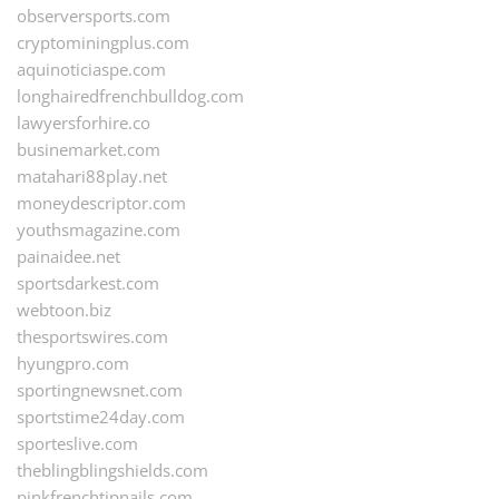
observersports.com
cryptominingplus.com
aquinoticiaspe.com
longhairedfrenchbulldog.com
lawyersforhire.co
businemarket.com
matahari88play.net
moneydescriptor.com
youthsmagazine.com
painaidee.net
sportsdarkest.com
webtoon.biz
thesportswires.com
hyungpro.com
sportingnewsnet.com
sportstime24day.com
sporteslive.com
theblingblingshields.com
pinkfrenchtipnails.com