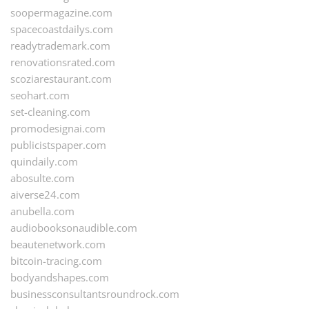
soopermagazine.com
spacecoastdailys.com
readytrademark.com
renovationsrated.com
scoziarestaurant.com
seohart.com
set-cleaning.com
promodesignai.com
publicistspaper.com
quindaily.com
abosulte.com
aiverse24.com
anubella.com
audiobooksonaudible.com
beautenetwork.com
bitcoin-tracing.com
bodyandshapes.com
businessconsultantsroundrock.com