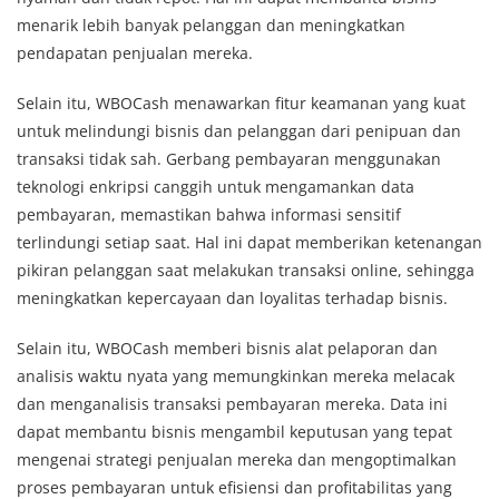
menarik lebih banyak pelanggan dan meningkatkan
pendapatan penjualan mereka.
Selain itu, WBOCash menawarkan fitur keamanan yang kuat
untuk melindungi bisnis dan pelanggan dari penipuan dan
transaksi tidak sah. Gerbang pembayaran menggunakan
teknologi enkripsi canggih untuk mengamankan data
pembayaran, memastikan bahwa informasi sensitif
terlindungi setiap saat. Hal ini dapat memberikan ketenangan
pikiran pelanggan saat melakukan transaksi online, sehingga
meningkatkan kepercayaan dan loyalitas terhadap bisnis.
Selain itu, WBOCash memberi bisnis alat pelaporan dan
analisis waktu nyata yang memungkinkan mereka melacak
dan menganalisis transaksi pembayaran mereka. Data ini
dapat membantu bisnis mengambil keputusan yang tepat
mengenai strategi penjualan mereka dan mengoptimalkan
proses pembayaran untuk efisiensi dan profitabilitas yang