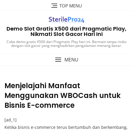
Skip
TOP MENU
to
content
Demo Slot Gratis X500 dari Pragmatic Play,
Nikmati Slot Gacor Hari Ini
Coba demo gratis X500 dari Pragmatic Play hari ini. Bermain tanpa risiko
dengan slot gacor yang menghadirkan pengalaman menang besar.
MENU
Menjelajahi Manfaat
Menggunakan WBOCash untuk
Bisnis E-commerce
[ad_1]
Ketika bisnis e-commerce terus bertumbuh dan berkembang,