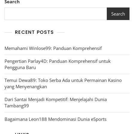
Search
Search
RECENT POSTS
Memahami Winlose99: Panduan Komprehensif
Pengertian Parlay4D: Panduan Komprehensif untuk
Pengguna Baru
Temui Dewa89: Toko Serba Ada untuk Permainan Kasino
yang Menyenangkan
Dari Santai Menjadi Kompetitif: Menjelajahi Dunia
Tambang99
Bagaimana Leon188 Mendominasi Dunia eSports