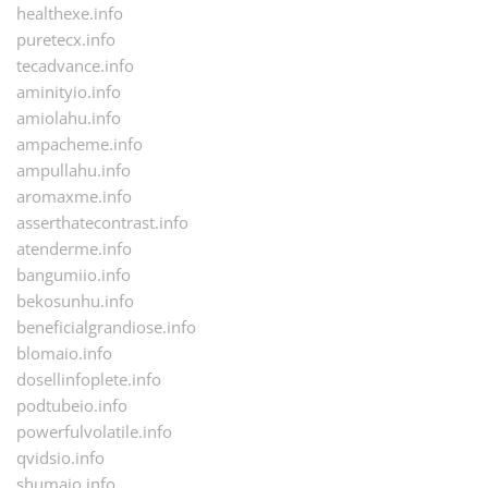
healthexe.info
puretecx.info
tecadvance.info
aminityio.info
amiolahu.info
ampacheme.info
ampullahu.info
aromaxme.info
asserthatecontrast.info
atenderme.info
bangumiio.info
bekosunhu.info
beneficialgrandiose.info
blomaio.info
dosellinfoplete.info
podtubeio.info
powerfulvolatile.info
qvidsio.info
shumaio.info