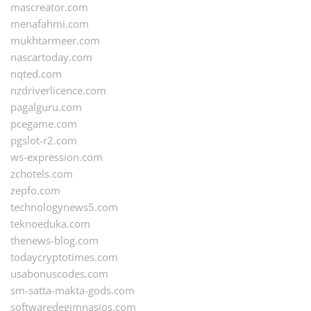
mascreator.com
menafahmi.com
mukhtarmeer.com
nascartoday.com
nqted.com
nzdriverlicence.com
pagalguru.com
pcegame.com
pgslot-r2.com
ws-expression.com
zchotels.com
zepfo.com
technologynews5.com
teknoeduka.com
thenews-blog.com
todaycryptotimes.com
usabonuscodes.com
sm-satta-makta-gods.com
softwaredegimnasios.com