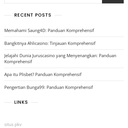
RECENT POSTS
Memahami Saung4D: Panduan Komprehensif
Bangkitnya Ahlicasino: Tinjauan Komprehensif
Jelajahi Dunia Juruscasino yang Menyenangkan: Panduan
Komprehensif
Apa itu Plisbet? Panduan Komprehensif
Pengertian Bunga99: Panduan Komprehensif
LINKS
situs pkv