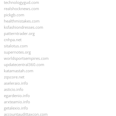
technologygud.com
realshocknews.com
pickgb.com
healthmistakes.com
ksfashiondresses.com
patterntrader.org
cnhpa.net
sitalotus.com
supernotes.org
worldsportsempires.com
updatecentral360.com
katamastah.com
zqscore.net
aseleraio.info
asticio.info
egardenio.info
arxteamio.info
getalexio.info
accountaudittaxcon.com