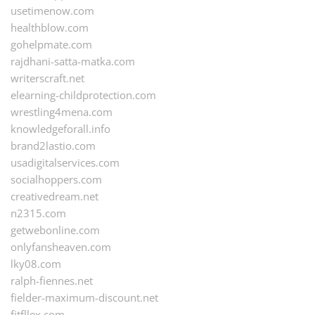
usetimenow.com
healthblow.com
gohelpmate.com
rajdhani-satta-matka.com
writerscraft.net
elearning-childprotection.com
wrestling4mena.com
knowledgeforall.info
brand2lastio.com
usadigitalservices.com
socialhoppers.com
creativedream.net
n2315.com
getwebonline.com
onlyfansheaven.com
lky08.com
ralph-fiennes.net
fielder-maximum-discount.net
fitfllex.com