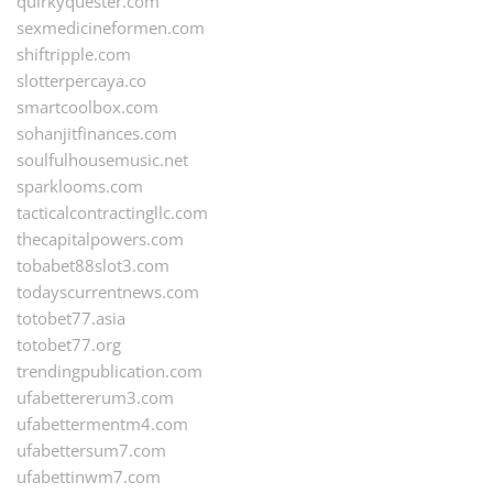
quirkyquester.com
sexmedicineformen.com
shiftripple.com
slotterpercaya.co
smartcoolbox.com
sohanjitfinances.com
soulfulhousemusic.net
sparklooms.com
tacticalcontractingllc.com
thecapitalpowers.com
tobabet88slot3.com
todayscurrentnews.com
totobet77.asia
totobet77.org
trendingpublication.com
ufabettererum3.com
ufabettermentm4.com
ufabettersum7.com
ufabettinwm7.com