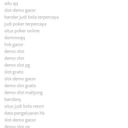
adu qq
slot demo gacor
bandar judi bola terpercaya
judi poker terpercaya
situs poker online
dominoqq
link gacor
demo slot
demo slot
demo slot pg
slot gratis
slot demo gacor
demo slot gratis
demo slot mahjong
bandarq
situs judi bola resmi
data pengeluaran hk
slot demo gacor
demo slot pg