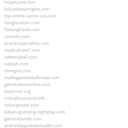
hispinzone.com
kalyanbazarnights.com
top-online-casino-usa.com
honghuidoor.com
flowingtravel.com
nineniki.com
brandiospecialists.com
medicalcare7.com
adtennaball.com
nabzah.com
mongive.com
matkagameresultsview.com
getsolutionsonline.com
hispinner.org
criticalinsurance.info
nokariposter.com
kalyan-guessing-nightplay.com
gameofpanels.com
androidappsdownloader.com