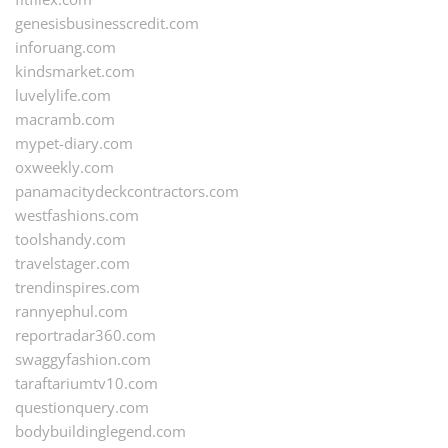
genesisbusinesscredit.com
inforuang.com
kindsmarket.com
luvelylife.com
macramb.com
mypet-diary.com
oxweekly.com
panamacitydeckcontractors.com
westfashions.com
toolshandy.com
travelstager.com
trendinspires.com
rannyephul.com
reportradar360.com
swaggyfashion.com
taraftariumtv10.com
questionquery.com
bodybuildinglegend.com