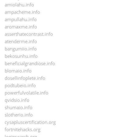
amiolahu.info
ampacheme.info
ampullahu.info
aromaxme.info
asserthatecontrast.info
atenderme.info
bangumiio.info
bekosunhu.info
beneficialgrandiose.info
blomaio.info
dosellinfoplete.info
podtubeio.info
powerfulvolatile.info
qvidsio.info
shumaio.info
slotherio.info
cysapluscertification.org
fortnitehacks.org
loginsearch.org