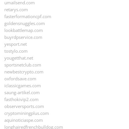
umailsend.com
retarys.com
fasterformationcpf.com
goldensnuggles.com
lookbattlemap.com
buyrdpservice.com
yesport.net
tostylo.com
yougetthat.net
sportsnetclub.com
newbestcrypto.com
oxfordsave.com
iclassicgames.com
saung-artikel.com
fasthokivip2.com
observersports.com
cryptominingplus.com
aquinoticiaspe.com
longhairedfrenchbulldog.com