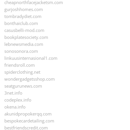
cheapnorthfacejacketsm.com
gurjoshhomes.com
tombradydiet.com
bonthaiclub.com
casusbelli-mod.com
bookplatesociety.com
lebnewsmedia.com
sonosonora.com
linkuusinternasional1.com
friendsroll.com
spiderclothing.net
wondergadgetsshop.com
seatgurunews.com
3net.info
codeplex.info
okena.info
akunidpropokerqq.com
bespokecardetailing.com
bestfriendscredit.com