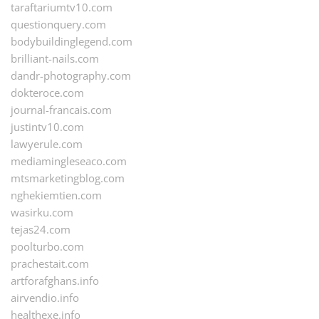
taraftariumtv10.com
questionquery.com
bodybuildinglegend.com
brilliant-nails.com
dandr-photography.com
dokteroce.com
journal-francais.com
justintv10.com
lawyerule.com
mediamingleseaco.com
mtsmarketingblog.com
nghekiemtien.com
wasirku.com
tejas24.com
poolturbo.com
prachestait.com
artforafghans.info
airvendio.info
healthexe.info