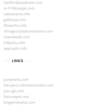
hartfordplazahotel.com
m-918kissapk.com
nabavkame.info
gakbiasa.com
iflowerhu.info
chicagocrystalconnection.com
imanabadii.com
trilipohu.info
appruptio.info
LINKS
punjwanis.com
the-parcs-clematiscondos.com
jusu-gb.com
thecarepet.com
blogwriterplus.com