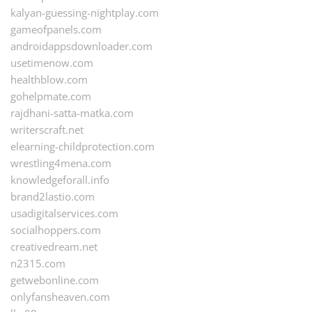
kalyan-guessing-nightplay.com
gameofpanels.com
androidappsdownloader.com
usetimenow.com
healthblow.com
gohelpmate.com
rajdhani-satta-matka.com
writerscraft.net
elearning-childprotection.com
wrestling4mena.com
knowledgeforall.info
brand2lastio.com
usadigitalservices.com
socialhoppers.com
creativedream.net
n2315.com
getwebonline.com
onlyfansheaven.com