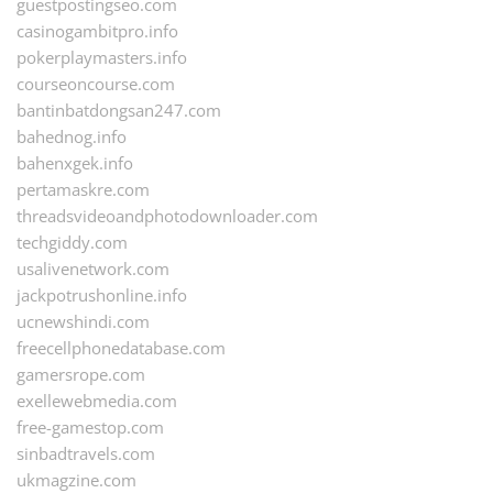
guestpostingseo.com
casinogambitpro.info
pokerplaymasters.info
courseoncourse.com
bantinbatdongsan247.com
bahednog.info
bahenxgek.info
pertamaskre.com
threadsvideoandphotodownloader.com
techgiddy.com
usalivenetwork.com
jackpotrushonline.info
ucnewshindi.com
freecellphonedatabase.com
gamersrope.com
exellewebmedia.com
free-gamestop.com
sinbadtravels.com
ukmagzine.com