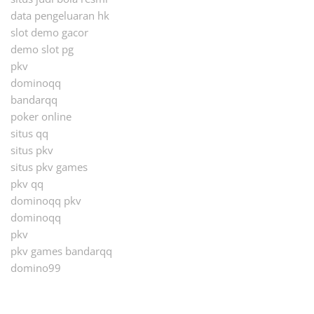
data pengeluaran hk
slot demo gacor
demo slot pg
pkv
dominoqq
bandarqq
poker online
situs qq
situs pkv
situs pkv games
pkv qq
dominoqq pkv
dominoqq
pkv
pkv games bandarqq
domino99