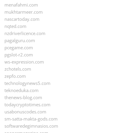
menafahmi.com
mukhtarmeer.com
nascartoday.com
nqted.com
nzdriverlicence.com
pagalguru.com
pcegame.com
pgslot-r2.com
ws-expression.com
zchotels.com
zepfo.com
technologynews5.com
teknoeduka.com
thenews-blog.com
todaycryptotimes.com
usabonuscodes.com
sm-satta-makta-gods.com
softwaredegimnasios.com