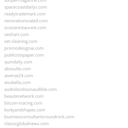
soopermagazine.com
spacecoastdailys.com
readytrademark.com
renovationsrated.com
scoziarestaurant.com
seohart.com
set-cleaning.com
promodesignai.com
publicistspaper.com
quindaily.com
abosulte.com
aiverse24.com
anubella.com
audiobooksonaudible.com
beautenetwork.com
bitcoin-tracing.com
bodyandshapes.com
businessconsultantsroundrock.com
classicglobalnews.com