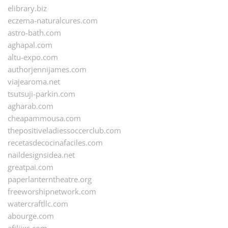
elibrary.biz
eczema-naturalcures.com
astro-bath.com
aghapal.com
altu-expo.com
authorjennijames.com
viajearoma.net
tsutsuji-parkin.com
agharab.com
cheapammousa.com
thepositiveladiessoccerclub.com
recetasdecocinafaciles.com
naildesignsidea.net
greatpai.com
paperlanterntheatre.org
freeworshipnetwork.com
watercraftllc.com
abourge.com