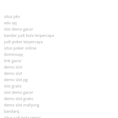
situs pkv
adu qq
slot demo gacor
bandar judi bola terpercaya
judi poker terpercaya
situs poker online
dominoqq
link gacor
demo slot
demo slot
demo slot pg
slot gratis
slot demo gacor
demo slot gratis
demo slot mahjong
bandarq
situs judi bola resmi