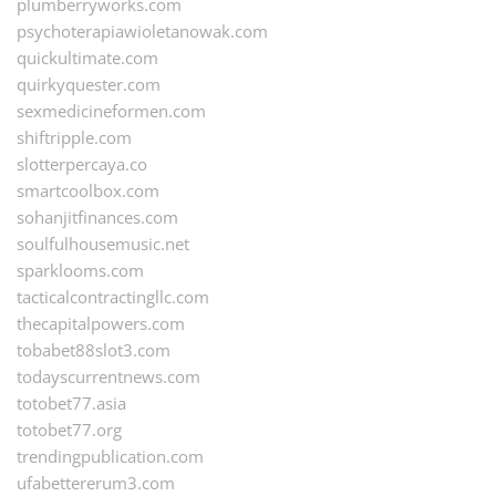
plumberryworks.com
psychoterapiawioletanowak.com
quickultimate.com
quirkyquester.com
sexmedicineformen.com
shiftripple.com
slotterpercaya.co
smartcoolbox.com
sohanjitfinances.com
soulfulhousemusic.net
sparklooms.com
tacticalcontractingllc.com
thecapitalpowers.com
tobabet88slot3.com
todayscurrentnews.com
totobet77.asia
totobet77.org
trendingpublication.com
ufabettererum3.com