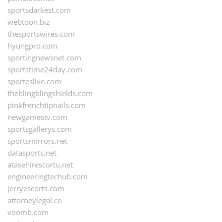
sportsdarkest.com
webtoon.biz
thesportswires.com
hyungpro.com
sportingnewsnet.com
sportstime24day.com
sporteslive.com
theblingblingshields.com
pinkfrenchtipnails.com
newgamestv.com
sportsgallerys.com
sportsmirrors.net
datasports.net
atasehirescortu.net
engineeringtechub.com
jerryescorts.com
attorneylegal.co
voomb.com