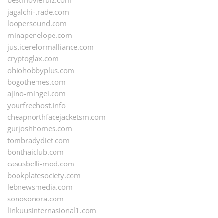
bestmovierulz.com
jagalchi-trade.com
loopersound.com
minapenelope.com
justicereformalliance.com
cryptoglax.com
ohiohobbyplus.com
bogothemes.com
ajino-mingei.com
yourfreehost.info
cheapnorthfacejacketsm.com
gurjoshhomes.com
tombradydiet.com
bonthaiclub.com
casusbelli-mod.com
bookplatesociety.com
lebnewsmedia.com
sonosonora.com
linkuusinternasional1.com