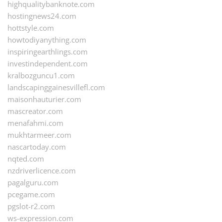
highqualitybanknote.com
hostingnews24.com
hottstyle.com
howtodiyanything.com
inspiringearthlings.com
investindependent.com
kralbozguncu1.com
landscapinggainesvillefl.com
maisonhauturier.com
mascreator.com
menafahmi.com
mukhtarmeer.com
nascartoday.com
nqted.com
nzdriverlicence.com
pagalguru.com
pcegame.com
pgslot-r2.com
ws-expression.com