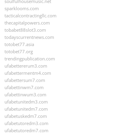
soulfulhousemusic.net
sparklooms.com
tacticalcontractingllc.com
thecapitalpowers.com
tobabet88slot3.com
todayscurrentnews.com
totobet77.asia
totobet77.org
trendingpublication.com
ufabettererum3.com
ufabettermentm4.com
ufabettersum7.com
ufabettinwm7.com
ufabettinwum3.com
ufabetunitedm3.com
ufabetunitedm7.com
ufabetuskedm7.com
ufabetutoredm3.com
ufabetutoredm7.com