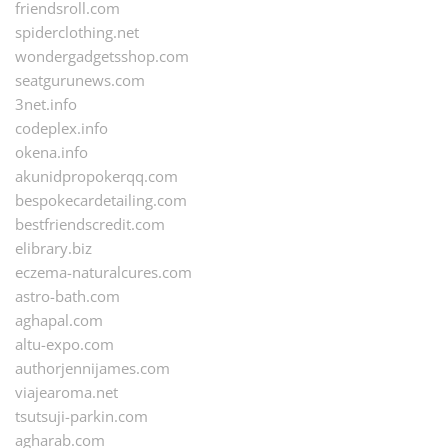
friendsroll.com
spiderclothing.net
wondergadgetsshop.com
seatgurunews.com
3net.info
codeplex.info
okena.info
akunidpropokerqq.com
bespokecardetailing.com
bestfriendscredit.com
elibrary.biz
eczema-naturalcures.com
astro-bath.com
aghapal.com
altu-expo.com
authorjennijames.com
viajearoma.net
tsutsuji-parkin.com
agharab.com