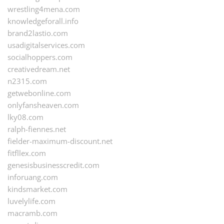
wrestling4mena.com
knowledgeforall.info
brand2lastio.com
usadigitalservices.com
socialhoppers.com
creativedream.net
n2315.com
getwebonline.com
onlyfansheaven.com
lky08.com
ralph-fiennes.net
fielder-maximum-discount.net
fitfllex.com
genesisbusinesscredit.com
inforuang.com
kindsmarket.com
luvelylife.com
macramb.com