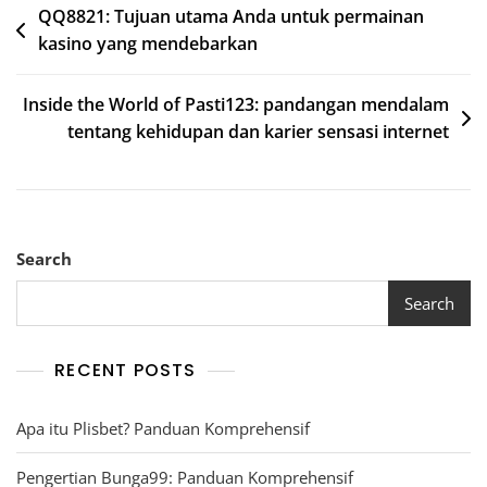
Post
QQ8821: Tujuan utama Anda untuk permainan
kasino yang mendebarkan
navigation
Inside the World of Pasti123: pandangan mendalam
tentang kehidupan dan karier sensasi internet
Search
Search
RECENT POSTS
Apa itu Plisbet? Panduan Komprehensif
Pengertian Bunga99: Panduan Komprehensif