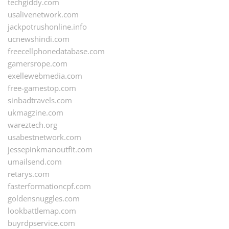
techgiddy.com
usalivenetwork.com
jackpotrushonline.info
ucnewshindi.com
freecellphonedatabase.com
gamersrope.com
exellewebmedia.com
free-gamestop.com
sinbadtravels.com
ukmagzine.com
wareztech.org
usabestnetwork.com
jessepinkmanoutfit.com
umailsend.com
retarys.com
fasterformationcpf.com
goldensnuggles.com
lookbattlemap.com
buyrdpservice.com