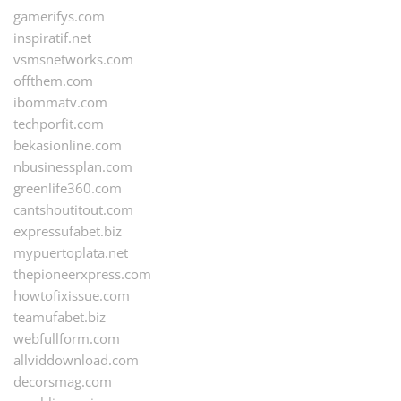
gamerifys.com
inspiratif.net
vsmsnetworks.com
offthem.com
ibommatv.com
techporfit.com
bekasionline.com
nbusinessplan.com
greenlife360.com
cantshoutitout.com
expressufabet.biz
mypuertoplata.net
thepioneerxpress.com
howtofixissue.com
teamufabet.biz
webfullform.com
allviddownload.com
decorsmag.com