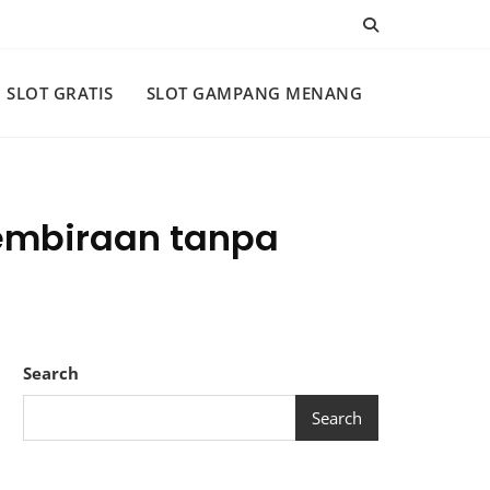
SLOT GRATIS
SLOT GAMPANG MENANG
gembiraan tanpa
Search
Search