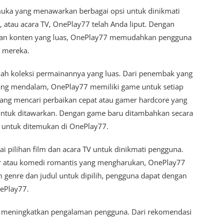
muka yang menawarkan berbagai opsi untuk dinikmati
 atau acara TV, OnePlay77 telah Anda liput. Dengan
an konten yang luas, OnePlay77 memudahkan pengguna
 mereka.
alah koleksi permainannya yang luas. Dari penembak yang
ang mendalam, OnePlay77 memiliki game untuk setiap
yang mencari perbaikan cepat atau gamer hardcore yang
untuk ditawarkan. Dengan game baru ditambahkan secara
k untuk ditemukan di OnePlay77.
 pilihan film dan acara TV untuk dinikmati pengguna.
er atau komedi romantis yang mengharukan, OnePlay77
m genre dan judul untuk dipilih, pengguna dapat dengan
ePlay77.
k meningkatkan pengalaman pengguna. Dari rekomendasi