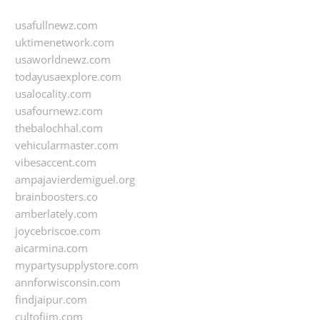
usafullnewz.com
uktimenetwork.com
usaworldnewz.com
todayusaexplore.com
usalocality.com
usafournewz.com
thebalochhal.com
vehicularmaster.com
vibesaccent.com
ampajavierdemiguel.org
brainboosters.co
amberlately.com
joycebriscoe.com
aicarmina.com
mypartysupplystore.com
annforwisconsin.com
findjaipur.com
cultofjim.com