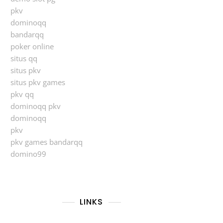
pkv
dominoqq
bandarqq
poker online
situs qq
situs pkv
situs pkv games
pkv qq
dominoqq pkv
dominoqq
pkv
pkv games bandarqq
domino99
LINKS