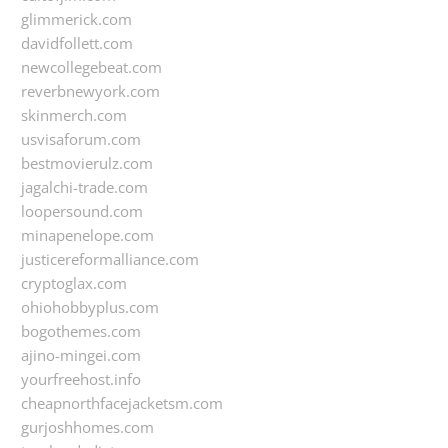
glimmerick.com
davidfollett.com
newcollegebeat.com
reverbnewyork.com
skinmerch.com
usvisaforum.com
bestmovierulz.com
jagalchi-trade.com
loopersound.com
minapenelope.com
justicereformalliance.com
cryptoglax.com
ohiohobbyplus.com
bogothemes.com
ajino-mingei.com
yourfreehost.info
cheapnorthfacejacketsm.com
gurjoshhomes.com