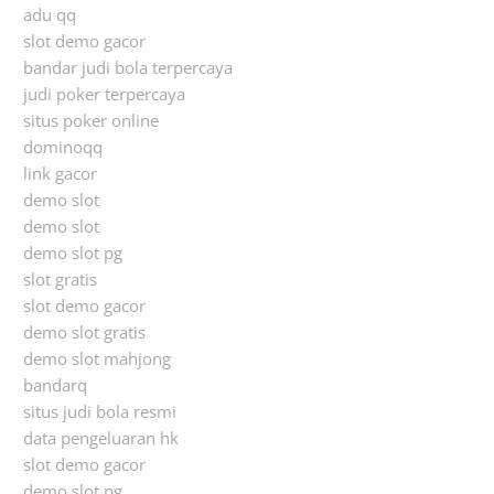
adu qq
slot demo gacor
bandar judi bola terpercaya
judi poker terpercaya
situs poker online
dominoqq
link gacor
demo slot
demo slot
demo slot pg
slot gratis
slot demo gacor
demo slot gratis
demo slot mahjong
bandarq
situs judi bola resmi
data pengeluaran hk
slot demo gacor
demo slot pg