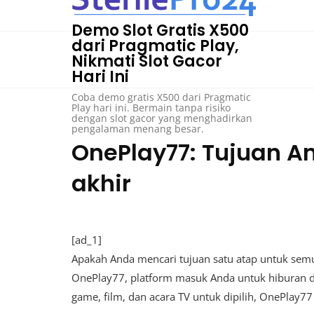
Skip
to
Demo Slot Gratis X500
content
dari Pragmatic Play,
Nikmati Slot Gacor
Hari Ini
Coba demo gratis X500 dari Pragmatic
Play hari ini. Bermain tanpa risiko
dengan slot gacor yang menghadirkan
pengalaman menang besar.
OnePlay77: Tujuan A
akhir
[ad_1]
Apakah Anda mencari tujuan satu atap untuk semua
OnePlay77, platform masuk Anda untuk hiburan 
game, film, dan acara TV untuk dipilih, OnePlay7