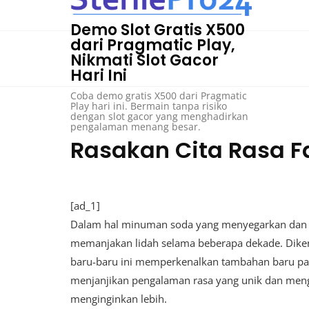
Skip
to
Demo Slot Gratis X500
content
dari Pragmatic Play,
Nikmati Slot Gacor
Hari Ini
Coba demo gratis X500 dari Pragmatic
Play hari ini. Bermain tanpa risiko
dengan slot gacor yang menghadirkan
pengalaman menang besar.
Rasakan Cita Rasa 
[ad_1]
Dalam hal minuman soda yang menyegarkan dan b
memanjakan lidah selama beberapa dekade. Diken
baru-baru ini memperkenalkan tambahan baru pad
menjanjikan pengalaman rasa yang unik dan me
menginginkan lebih.