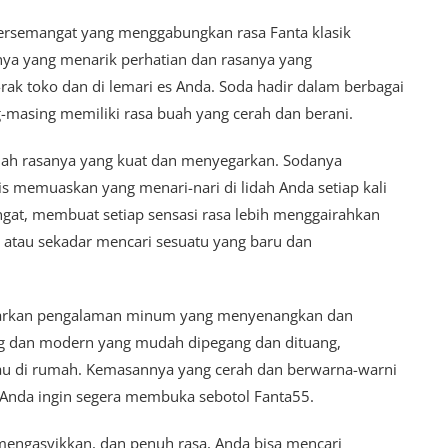
ersemangat yang menggabungkan rasa Fanta klasik
a yang menarik perhatian dan rasanya yang
rak toko dan di lemari es Anda. Soda hadir dalam berbagai
g-masing memiliki rasa buah yang cerah dan berani.
lah rasanya yang kuat dan menyegarkan. Sodanya
 memuaskan yang menari-nari di lidah Anda setiap kali
at, membuat setiap sensasi rasa lebih menggairahkan
 atau sekadar mencari sesuatu yang baru dan
awarkan pengalaman minum yang menyenangkan dan
ng dan modern yang mudah dipegang dan dituang,
tau di rumah. Kemasannya yang cerah dan berwarna-warni
Anda ingin segera membuka sebotol Fanta55.
 mengasyikkan, dan penuh rasa, Anda bisa mencari