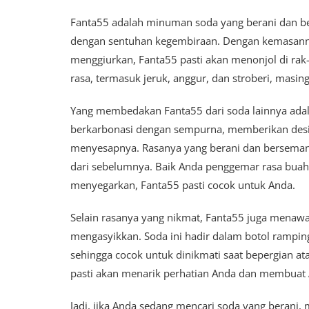
Fanta55 adalah minuman soda yang berani dan b
dengan sentuhan kegembiraan. Dengan kemasanny
menggiurkan, Fanta55 pasti akan menonjol di rak-
rasa, termasuk jeruk, anggur, dan stroberi, masin
Yang membedakan Fanta55 dari soda lainnya ada
berkarbonasi dengan sempurna, memberikan desis
menyesapnya. Rasanya yang berani dan bersemang
dari sebelumnya. Baik Anda penggemar rasa buah
menyegarkan, Fanta55 pasti cocok untuk Anda.
Selain rasanya yang nikmat, Fanta55 juga men
mengasyikkan. Soda ini hadir dalam botol rampi
sehingga cocok untuk dinikmati saat bepergian a
pasti akan menarik perhatian Anda dan membuat 
Jadi, jika Anda sedang mencari soda yang berani,