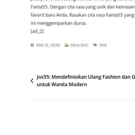
Fanta55. Dengan cita rasa yang unik dan kemasa
favorit baru Anda. Rasakan cita rasa Fanta55 yan
ini menggemparkan dunia.
[ad_2]
Tags
Mar 12, 2026
Situs Slot
Slot
Post
Jos55: Mendefinisikan Ulang Fashion dan 
untuk Wanita Modern
navigation