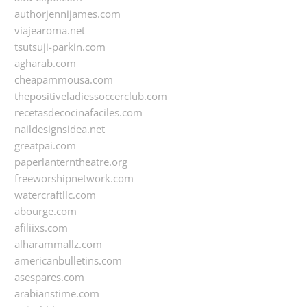
authorjennijames.com
viajearoma.net
tsutsuji-parkin.com
agharab.com
cheapammousa.com
thepositiveladiessoccerclub.com
recetasdecocinafaciles.com
naildesignsidea.net
greatpai.com
paperlanterntheatre.org
freeworshipnetwork.com
watercraftllc.com
abourge.com
afiliixs.com
alharammallz.com
americanbulletins.com
asespares.com
arabianstime.com