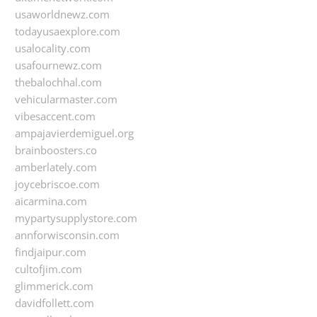
usaworldnewz.com
todayusaexplore.com
usalocality.com
usafournewz.com
thebalochhal.com
vehicularmaster.com
vibesaccent.com
ampajavierdemiguel.org
brainboosters.co
amberlately.com
joycebriscoe.com
aicarmina.com
mypartysupplystore.com
annforwisconsin.com
findjaipur.com
cultofjim.com
glimmerick.com
davidfollett.com