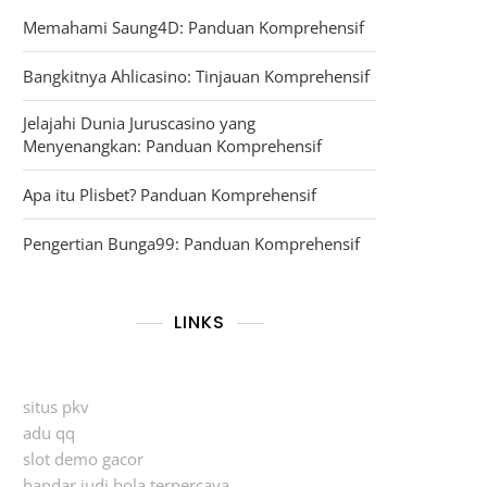
Memahami Saung4D: Panduan Komprehensif
Bangkitnya Ahlicasino: Tinjauan Komprehensif
Jelajahi Dunia Juruscasino yang
Menyenangkan: Panduan Komprehensif
Apa itu Plisbet? Panduan Komprehensif
Pengertian Bunga99: Panduan Komprehensif
LINKS
situs pkv
adu qq
slot demo gacor
bandar judi bola terpercaya