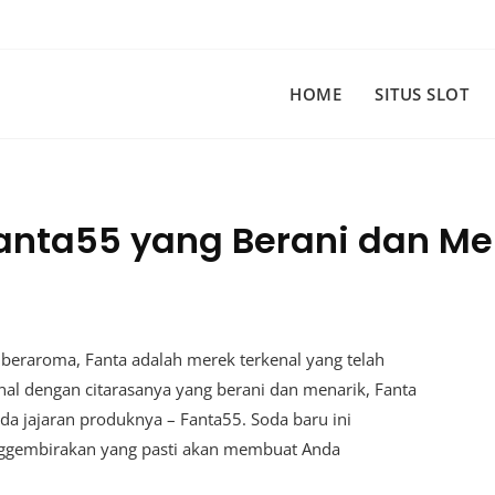
HOME
SITUS SLOT
Fanta55 yang Berani dan 
eraroma, Fanta adalah merek terkenal yang telah
al dengan citarasanya yang berani dan menarik, Fanta
a jajaran produknya – Fanta55. Soda baru ini
nggembirakan yang pasti akan membuat Anda