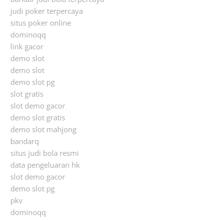
judi poker terpercaya
situs poker online
dominoqq
link gacor
demo slot
demo slot
demo slot pg
slot gratis
slot demo gacor
demo slot gratis
demo slot mahjong
bandarq
situs judi bola resmi
data pengeluaran hk
slot demo gacor
demo slot pg
pkv
dominoqq