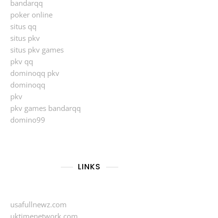
bandarqq
poker online
situs qq
situs pkv
situs pkv games
pkv qq
dominoqq pkv
dominoqq
pkv
pkv games bandarqq
domino99
LINKS
usafullnewz.com
uktimenetwork.com