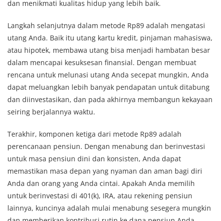
dan menikmati kualitas hidup yang lebih baik.
Langkah selanjutnya dalam metode Rp89 adalah mengatasi
utang Anda. Baik itu utang kartu kredit, pinjaman mahasiswa,
atau hipotek, membawa utang bisa menjadi hambatan besar
dalam mencapai kesuksesan finansial. Dengan membuat
rencana untuk melunasi utang Anda secepat mungkin, Anda
dapat meluangkan lebih banyak pendapatan untuk ditabung
dan diinvestasikan, dan pada akhirnya membangun kekayaan
seiring berjalannya waktu.
Terakhir, komponen ketiga dari metode Rp89 adalah
perencanaan pensiun. Dengan menabung dan berinvestasi
untuk masa pensiun dini dan konsisten, Anda dapat
memastikan masa depan yang nyaman dan aman bagi diri
Anda dan orang yang Anda cintai. Apakah Anda memilih
untuk berinvestasi di 401(k), IRA, atau rekening pensiun
lainnya, kuncinya adalah mulai menabung sesegera mungkin
dan memberikan kontribusi rutin ke dana pensiun Anda.