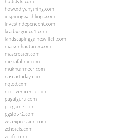
hottstyle.com
howtodiyanything.com
inspiringearthlings.com
investindependent.com
kralbozguncu1.com
landscapinggainesvillefl.com
maisonhauturier.com
mascreator.com
menafahmi.com
mukhtarmeer.com
nascartoday.com
nqted.com
nzdriverlicence.com
pagalguru.com
pcegame.com
pgslot-r2.com
ws-expression.com
zchotels.com
zepfo.com