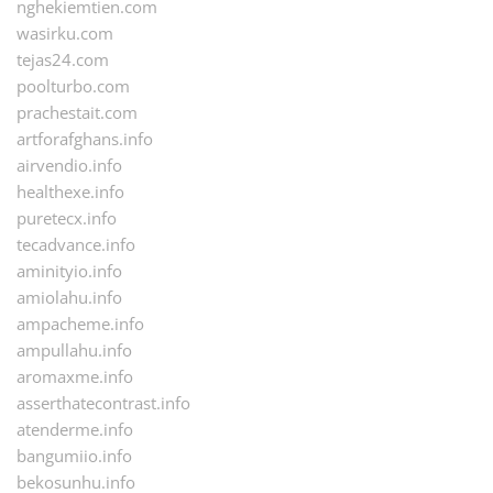
nghekiemtien.com
wasirku.com
tejas24.com
poolturbo.com
prachestait.com
artforafghans.info
airvendio.info
healthexe.info
puretecx.info
tecadvance.info
aminityio.info
amiolahu.info
ampacheme.info
ampullahu.info
aromaxme.info
asserthatecontrast.info
atenderme.info
bangumiio.info
bekosunhu.info