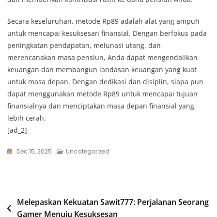
Secara keseluruhan, metode Rp89 adalah alat yang ampuh
untuk mencapai kesuksesan finansial. Dengan berfokus pada
peningkatan pendapatan, melunasi utang, dan
merencanakan masa pensiun, Anda dapat mengendalikan
keuangan dan membangun landasan keuangan yang kuat
untuk masa depan. Dengan dedikasi dan disiplin, siapa pun
dapat menggunakan metode Rp89 untuk mencapai tujuan
finansialnya dan menciptakan masa depan finansial yang
lebih cerah.
[ad_2]
Dec 15, 2025
Uncategorized
Post
Melepaskan Kekuatan Sawit777: Perjalanan Seorang
Gamer Menuju Kesuksesan