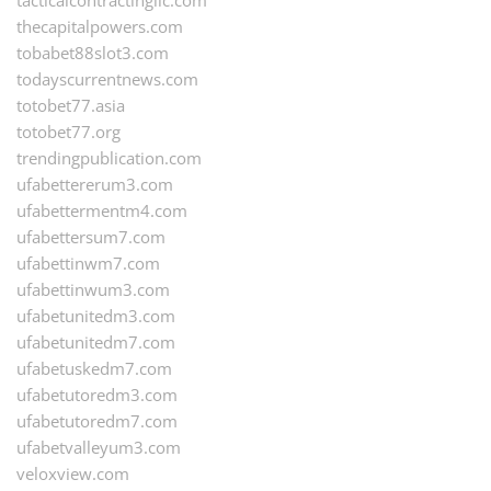
tacticalcontractingllc.com
thecapitalpowers.com
tobabet88slot3.com
todayscurrentnews.com
totobet77.asia
totobet77.org
trendingpublication.com
ufabettererum3.com
ufabettermentm4.com
ufabettersum7.com
ufabettinwm7.com
ufabettinwum3.com
ufabetunitedm3.com
ufabetunitedm7.com
ufabetuskedm7.com
ufabetutoredm3.com
ufabetutoredm7.com
ufabetvalleyum3.com
veloxview.com