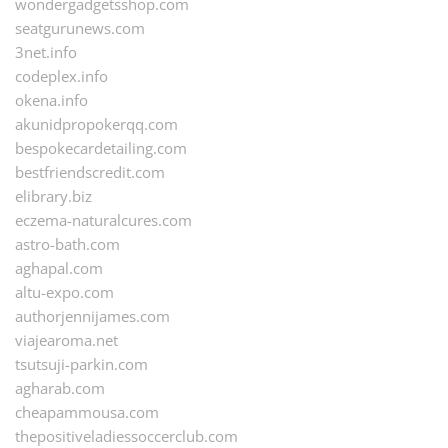
wondergadgetsshop.com
seatgurunews.com
3net.info
codeplex.info
okena.info
akunidpropokerqq.com
bespokecardetailing.com
bestfriendscredit.com
elibrary.biz
eczema-naturalcures.com
astro-bath.com
aghapal.com
altu-expo.com
authorjennijames.com
viajearoma.net
tsutsuji-parkin.com
agharab.com
cheapammousa.com
thepositiveladiessoccerclub.com