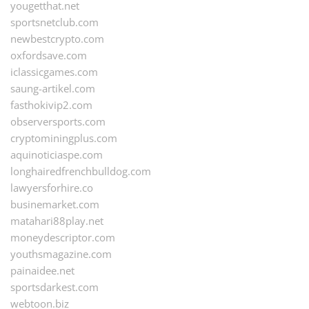
yougetthat.net
sportsnetclub.com
newbestcrypto.com
oxfordsave.com
iclassicgames.com
saung-artikel.com
fasthokivip2.com
observersports.com
cryptominingplus.com
aquinoticiaspe.com
longhairedfrenchbulldog.com
lawyersforhire.co
businemarket.com
matahari88play.net
moneydescriptor.com
youthsmagazine.com
painaidee.net
sportsdarkest.com
webtoon.biz