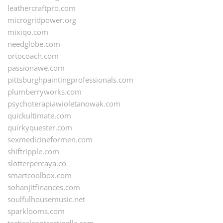
leathercraftpro.com
microgridpower.org
mixiqo.com
needglobe.com
ortocoach.com
passionawe.com
pittsburghpaintingprofessionals.com
plumberryworks.com
psychoterapiawioletanowak.com
quickultimate.com
quirkyquester.com
sexmedicineformen.com
shiftripple.com
slotterpercaya.co
smartcoolbox.com
sohanjitfinances.com
soulfulhousemusic.net
sparklooms.com