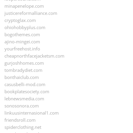
minapenelope.com
justicereformalliance.com
cryptoglax.com
ohiohobbyplus.com
bogothemes.com
ajino-mingei.com
yourfreehost.info
cheapnorthfacejacketsm.com
gurjoshhomes.com
tombradydiet.com
bonthaiclub.com
casusbelli-mod.com
bookplatesociety.com
lebnewsmedia.com
sonosonora.com
linkuusinternasional1.com
friendsroll.com
spiderclothing.net