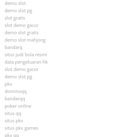
demo slot
demo slot pg
slot gratis
slot demo gacor
demo slot gratis
demo slot mahjong
bandarq
situs judi bola resmi
data pengeluaran hk
slot demo gacor
demo slot pg
pkv
dominoqq
bandarqq
poker online
situs qq
situs pkv
situs pkv games
pkv qq