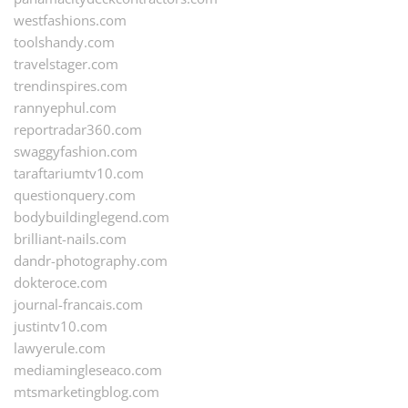
westfashions.com
toolshandy.com
travelstager.com
trendinspires.com
rannyephul.com
reportradar360.com
swaggyfashion.com
taraftariumtv10.com
questionquery.com
bodybuildinglegend.com
brilliant-nails.com
dandr-photography.com
dokteroce.com
journal-francais.com
justintv10.com
lawyerule.com
mediamingleseaco.com
mtsmarketingblog.com