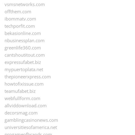
vsmsnetworks.com
offthem.com
ibommatv.com
techporfit.com
bekasionline.com
nbusinessplan.com
greenlife360.com
cantshoutitout.com
expressufabet.biz
mypuertoplata.net
thepioneerxpress.com
howtofixissue.com
teamufabet.biz
webfullform.com
allviddownload.com
decorsmag.com
gamblingcasinonews.com
universitiesofamerica.net
progameofbrands.com