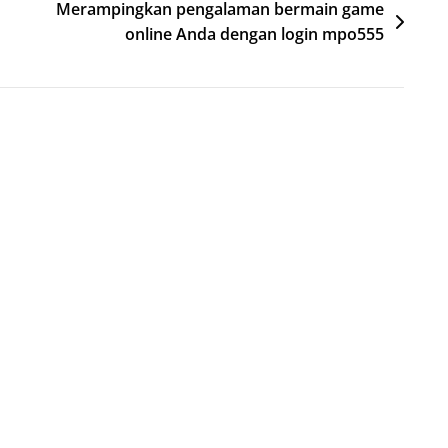
Merampingkan pengalaman bermain game
online Anda dengan login mpo555