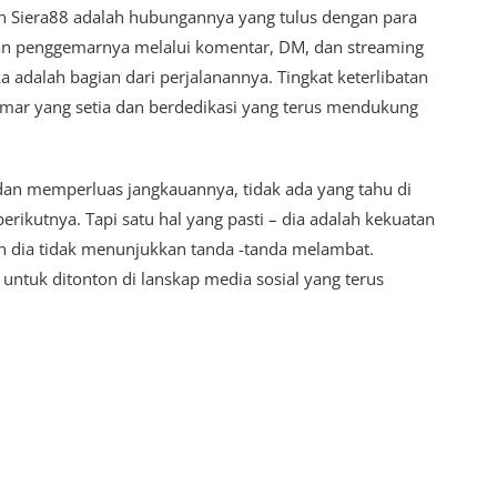
 Siera88 adalah hubungannya yang tulus dengan para
ngan penggemarnya melalui komentar, DM, dan streaming
adalah bagian dari perjalanannya. Tingkat keterlibatan
ar yang setia dan berdedikasi yang terus mendukung
an memperluas jangkauannya, tidak ada yang tahu di
ikutnya. Tapi satu hal yang pasti – dia adalah kekuatan
an dia tidak menunjukkan tanda -tanda melambat.
ntuk ditonton di lanskap media sosial yang terus