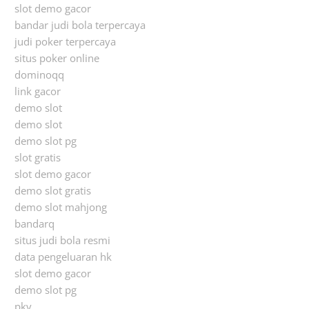
slot demo gacor
bandar judi bola terpercaya
judi poker terpercaya
situs poker online
dominoqq
link gacor
demo slot
demo slot
demo slot pg
slot gratis
slot demo gacor
demo slot gratis
demo slot mahjong
bandarq
situs judi bola resmi
data pengeluaran hk
slot demo gacor
demo slot pg
pkv