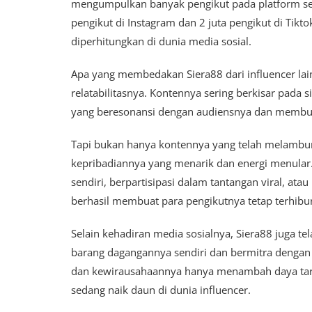
mengumpulkan banyak pengikut pada platform sepe
pengikut di Instagram dan 2 juta pengikut di Tikt
diperhitungkan di dunia media sosial.
Apa yang membedakan Siera88 dari influencer lai
relatabilitasnya. Kontennya sering berkisar pada 
yang beresonansi dengan audiensnya dan membua
Tapi bukan hanya kontennya yang telah melambung
kepribadiannya yang menarik dan energi menular.
sendiri, berpartisipasi dalam tantangan viral, atau
berhasil membuat para pengikutnya tetap terhibur 
Selain kehadiran media sosialnya, Siera88 juga te
barang dagangannya sendiri dan bermitra dengan
dan kewirausahaannya hanya menambah daya tari
sedang naik daun di dunia influencer.