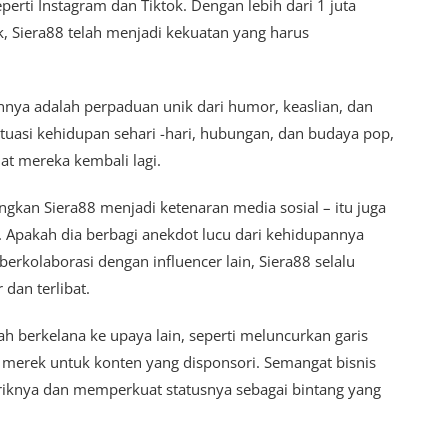
rti Instagram dan Tiktok. Dengan lebih dari 1 juta
ok, Siera88 telah menjadi kekuatan yang harus
nnya adalah perpaduan unik dari humor, keaslian, dan
situasi kehidupan sehari -hari, hubungan, dan budaya pop,
t mereka kembali lagi.
kan Siera88 menjadi ketenaran media sosial – itu juga
 Apakah dia berbagi anekdot lucu dari kehidupannya
 berkolaborasi dengan influencer lain, Siera88 selalu
dan terlibat.
lah berkelana ke upaya lain, seperti meluncurkan garis
 merek untuk konten yang disponsori. Semangat bisnis
knya dan memperkuat statusnya sebagai bintang yang