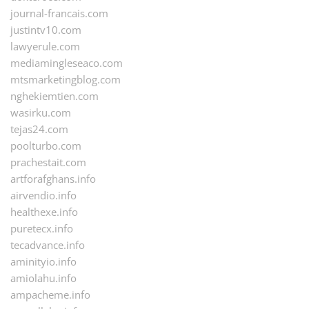
journal-francais.com
justintv10.com
lawyerule.com
mediamingleseaco.com
mtsmarketingblog.com
nghekiemtien.com
wasirku.com
tejas24.com
poolturbo.com
prachestait.com
artforafghans.info
airvendio.info
healthexe.info
puretecx.info
tecadvance.info
aminityio.info
amiolahu.info
ampacheme.info