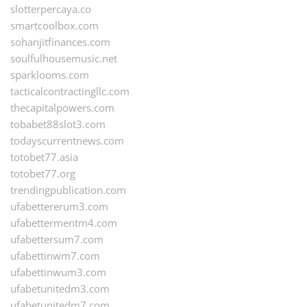
slotterpercaya.co
smartcoolbox.com
sohanjitfinances.com
soulfulhousemusic.net
sparklooms.com
tacticalcontractingllc.com
thecapitalpowers.com
tobabet88slot3.com
todayscurrentnews.com
totobet77.asia
totobet77.org
trendingpublication.com
ufabettererum3.com
ufabettermentm4.com
ufabettersum7.com
ufabettinwm7.com
ufabettinwum3.com
ufabetunitedm3.com
ufabetunitedm7.com