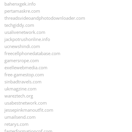
bahenxgek.info
pertamaskre.com
threadsvideoandphotodownloader.com
techgiddy.com
usalivenetwork.com
jackpotrushonline.info
ucnewshindi.com
freecellphonedatabase.com
gamersrope.com
exellewebmedia.com
free-gamestop.com
sinbadtravels.com
ukmagzine.com
wareztech.org
usabestnetwork.com
jessepinkmanoutfit.com
umailsend.com
retarys.com
fasterformationcpf.com