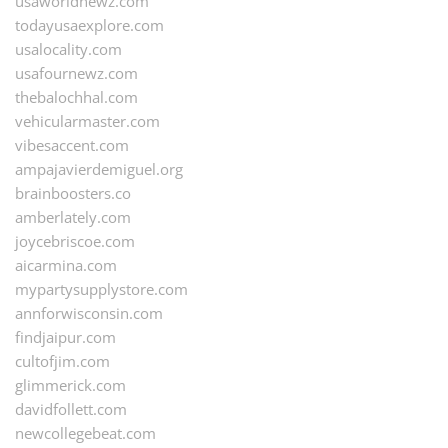
usaworldnewz.com
todayusaexplore.com
usalocality.com
usafournewz.com
thebalochhal.com
vehicularmaster.com
vibesaccent.com
ampajavierdemiguel.org
brainboosters.co
amberlately.com
joycebriscoe.com
aicarmina.com
mypartysupplystore.com
annforwisconsin.com
findjaipur.com
cultofjim.com
glimmerick.com
davidfollett.com
newcollegebeat.com