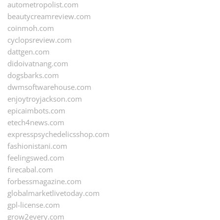
autometropolist.com
beautycreamreview.com
coinmoh.com
cyclopsreview.com
dattgen.com
didoivatnang.com
dogsbarks.com
dwmsoftwarehouse.com
enjoytroyjackson.com
epicaimbots.com
etech4news.com
expresspsychedelicsshop.com
fashionistani.com
feelingswed.com
firecabal.com
forbessmagazine.com
globalmarketlivetoday.com
gpl-license.com
grow2every.com