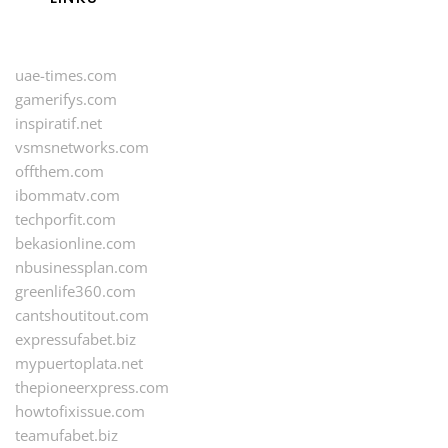
uae-times.com
gamerifys.com
inspiratif.net
vsmsnetworks.com
offthem.com
ibommatv.com
techporfit.com
bekasionline.com
nbusinessplan.com
greenlife360.com
cantshoutitout.com
expressufabet.biz
mypuertoplata.net
thepioneerxpress.com
howtofixissue.com
teamufabet.biz