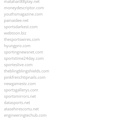
matahari88play.net
moneydescriptor.com
youthsmagazine.com
painaidee.net
sportsdarkest.com
webtoon.biz
thesportswires.com
hyungpro.com
sportingnewsnet.com
sportstime24day.com
sporteslive.com
theblingblingshields.com
pinkfrenchtipnails.com
newgamestv.com
sportsgallerys.com
sportsmirrors.net
datasports.net
atasehirescortu.net
engineeringtechub.com