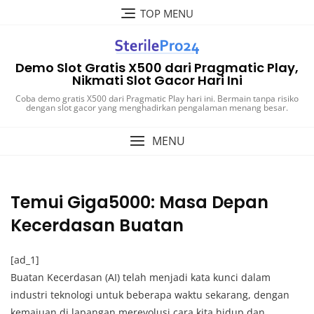
Skip
TOP MENU
to
content
Demo Slot Gratis X500 dari Pragmatic Play,
Nikmati Slot Gacor Hari Ini
Coba demo gratis X500 dari Pragmatic Play hari ini. Bermain tanpa risiko
dengan slot gacor yang menghadirkan pengalaman menang besar.
MENU
Temui Giga5000: Masa Depan
Kecerdasan Buatan
[ad_1]
Buatan Kecerdasan (AI) telah menjadi kata kunci dalam
industri teknologi untuk beberapa waktu sekarang, dengan
kemajuan di lapangan merevolusi cara kita hidup dan