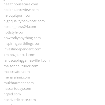
healthhousecare.com
healthkartreview.com
helpquitporn.com
highqualitybanknote.com
hostingnews24.com
hottstyle.com
howtodiyanything.com
inspiringearthlings.com
investindependent.com
kralbozguncu1.com
landscapinggainesvillefl.com
maisonhauturier.com
mascreator.com
menafahmi.com
mukhtarmeer.com
nascartoday.com
nqted.com
nzdriverlicence.com