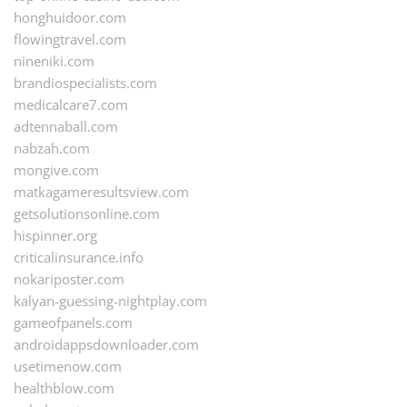
honghuidoor.com
flowingtravel.com
nineniki.com
brandiospecialists.com
medicalcare7.com
adtennaball.com
nabzah.com
mongive.com
matkagameresultsview.com
getsolutionsonline.com
hispinner.org
criticalinsurance.info
nokariposter.com
kalyan-guessing-nightplay.com
gameofpanels.com
androidappsdownloader.com
usetimenow.com
healthblow.com