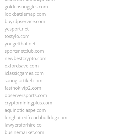
goldensnuggles.com
lookbattlemap.com
buyrdpservice.com
yesport.net
tostylo.com
yougetthat.net
sportsnetclub.com
newbestcrypto.com
oxfordsave.com
iclassicgames.com
saung-artikel.com
fasthokivip2.com
observersports.com
cryptominingplus.com
aquinoticiaspe.com
longhairedfrenchbulldog.com
lawyersforhire.co
businemarket.com