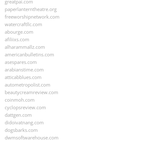
greatpai.com
paperlanterntheatre.org
freeworshipnetwork.com
watercraftllc.com
abourge.com
afiliixs.com
alharammallz.com
americanbulletins.com
asespares.com
arabianstime.com
atticabblues.com
autometropolist.com
beautycreamreview.com
coinmoh.com
cyclopsreview.com
dattgen.com
didoivatnang.com
dogsbarks.com
dwmsoftwarehouse.com