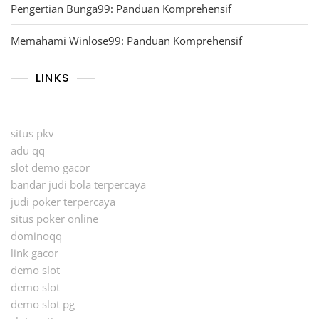
Pengertian Bunga99: Panduan Komprehensif
Memahami Winlose99: Panduan Komprehensif
LINKS
situs pkv
adu qq
slot demo gacor
bandar judi bola terpercaya
judi poker terpercaya
situs poker online
dominoqq
link gacor
demo slot
demo slot
demo slot pg