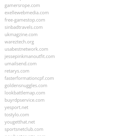
gamersrope.com
exellewebmedia.com
free-gamestop.com
sinbadtravels.com
ukmagzine.com
wareztech.org
usabestnetwork.com
jessepinkmanoutfit.com
umailsend.com
retarys.com
fasterformationcpf.com
goldensnuggles.com
lookbattlemap.com
buyrdpservice.com
yesport.net
tostylo.com
yougetthat.net
sportsnetclub.com