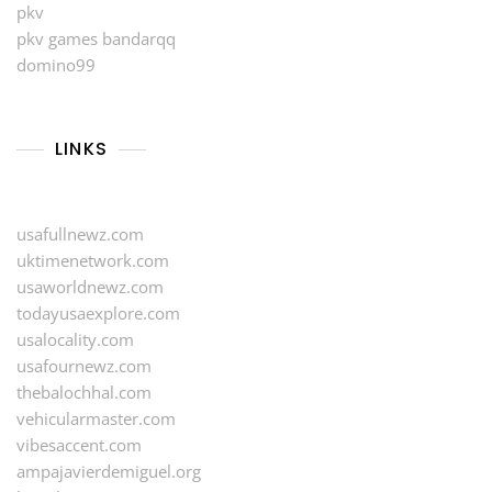
pkv
pkv games bandarqq
domino99
LINKS
usafullnewz.com
uktimenetwork.com
usaworldnewz.com
todayusaexplore.com
usalocality.com
usafournewz.com
thebalochhal.com
vehicularmaster.com
vibesaccent.com
ampajavierdemiguel.org