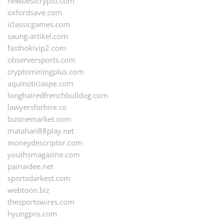
newbestcrypto.com
oxfordsave.com
iclassicgames.com
saung-artikel.com
fasthokivip2.com
observersports.com
cryptominingplus.com
aquinoticiaspe.com
longhairedfrenchbulldog.com
lawyersforhire.co
businemarket.com
matahari88play.net
moneydescriptor.com
youthsmagazine.com
painaidee.net
sportsdarkest.com
webtoon.biz
thesportswires.com
hyungpro.com