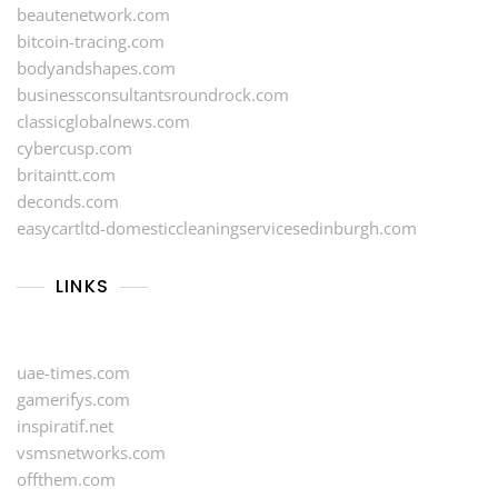
beautenetwork.com
bitcoin-tracing.com
bodyandshapes.com
businessconsultantsroundrock.com
classicglobalnews.com
cybercusp.com
britaintt.com
deconds.com
easycartltd-domesticcleaningservicesedinburgh.com
LINKS
uae-times.com
gamerifys.com
inspiratif.net
vsmsnetworks.com
offthem.com