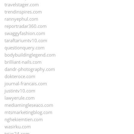
travelstager.com
trendinspires.com
rannyephul.com
reportradar360.com
swaggyfashion.com
taraftariumtv10.com
questionquery.com
bodybuildinglegend.com
brilliant-nails.com
dandr-photography.com
dokteroce.com
journal-francais.com
justintv10.com
lawyerule.com
mediamingleseaco.com
mtsmarketingblog.com
nghekiemtien.com
wasirku.com
tejas24.com