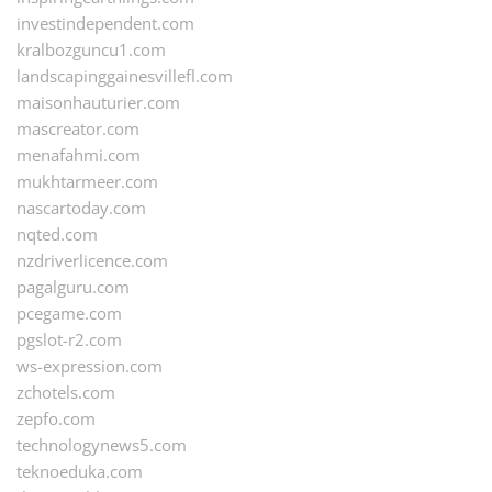
investindependent.com
kralbozguncu1.com
landscapinggainesvillefl.com
maisonhauturier.com
mascreator.com
menafahmi.com
mukhtarmeer.com
nascartoday.com
nqted.com
nzdriverlicence.com
pagalguru.com
pcegame.com
pgslot-r2.com
ws-expression.com
zchotels.com
zepfo.com
technologynews5.com
teknoeduka.com