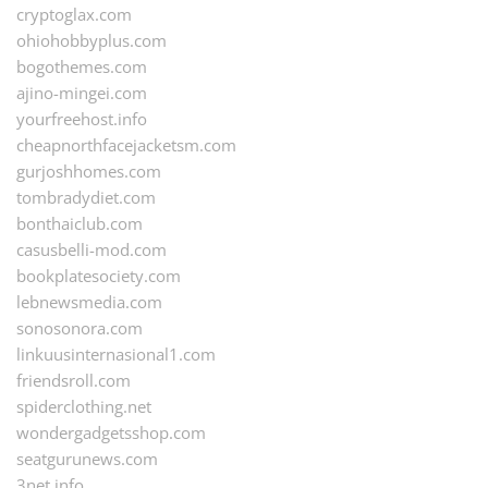
cryptoglax.com
ohiohobbyplus.com
bogothemes.com
ajino-mingei.com
yourfreehost.info
cheapnorthfacejacketsm.com
gurjoshhomes.com
tombradydiet.com
bonthaiclub.com
casusbelli-mod.com
bookplatesociety.com
lebnewsmedia.com
sonosonora.com
linkuusinternasional1.com
friendsroll.com
spiderclothing.net
wondergadgetsshop.com
seatgurunews.com
3net.info