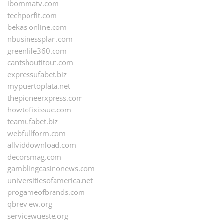
ibommatv.com
techporfit.com
bekasionline.com
nbusinessplan.com
greenlife360.com
cantshoutitout.com
expressufabet.biz
mypuertoplata.net
thepioneerxpress.com
howtofixissue.com
teamufabet.biz
webfullform.com
allviddownload.com
decorsmag.com
gamblingcasinonews.com
universitiesofamerica.net
progameofbrands.com
qbreview.org
servicewueste.org