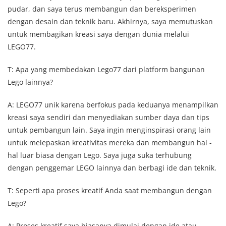
pudar, dan saya terus membangun dan bereksperimen
dengan desain dan teknik baru. Akhirnya, saya memutuskan
untuk membagikan kreasi saya dengan dunia melalui
LEGO77.
T: Apa yang membedakan Lego77 dari platform bangunan
Lego lainnya?
A: LEGO77 unik karena berfokus pada keduanya menampilkan
kreasi saya sendiri dan menyediakan sumber daya dan tips
untuk pembangun lain. Saya ingin menginspirasi orang lain
untuk melepaskan kreativitas mereka dan membangun hal -
hal luar biasa dengan Lego. Saya juga suka terhubung
dengan penggemar LEGO lainnya dan berbagi ide dan teknik.
T: Seperti apa proses kreatif Anda saat membangun dengan
Lego?
A: Proses kreatif saya biasanya dimulai dengan ide atau