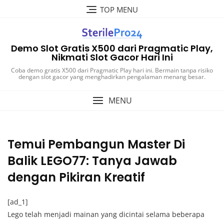
Skip
TOP MENU
to
content
Demo Slot Gratis X500 dari Pragmatic Play,
Nikmati Slot Gacor Hari Ini
Coba demo gratis X500 dari Pragmatic Play hari ini. Bermain tanpa risiko
dengan slot gacor yang menghadirkan pengalaman menang besar.
MENU
Temui Pembangun Master Di
Balik LEGO77: Tanya Jawab
dengan Pikiran Kreatif
[ad_1]
Lego telah menjadi mainan yang dicintai selama beberapa