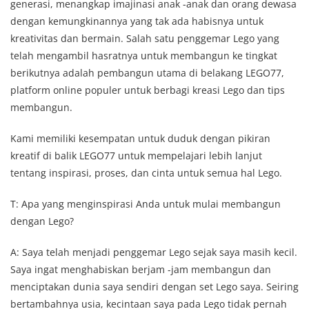
generasi, menangkap imajinasi anak -anak dan orang dewasa
dengan kemungkinannya yang tak ada habisnya untuk
kreativitas dan bermain. Salah satu penggemar Lego yang
telah mengambil hasratnya untuk membangun ke tingkat
berikutnya adalah pembangun utama di belakang LEGO77,
platform online populer untuk berbagi kreasi Lego dan tips
membangun.
Kami memiliki kesempatan untuk duduk dengan pikiran
kreatif di balik LEGO77 untuk mempelajari lebih lanjut
tentang inspirasi, proses, dan cinta untuk semua hal Lego.
T: Apa yang menginspirasi Anda untuk mulai membangun
dengan Lego?
A: Saya telah menjadi penggemar Lego sejak saya masih kecil.
Saya ingat menghabiskan berjam -jam membangun dan
menciptakan dunia saya sendiri dengan set Lego saya. Seiring
bertambahnya usia, kecintaan saya pada Lego tidak pernah