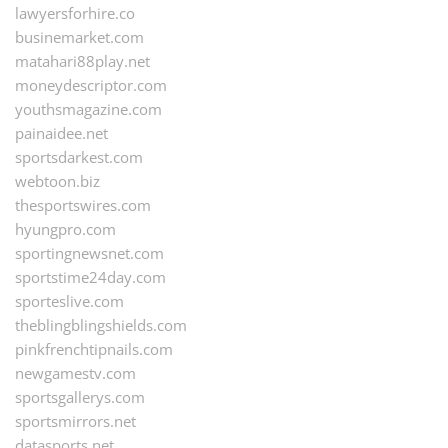
lawyersforhire.co
businemarket.com
matahari88play.net
moneydescriptor.com
youthsmagazine.com
painaidee.net
sportsdarkest.com
webtoon.biz
thesportswires.com
hyungpro.com
sportingnewsnet.com
sportstime24day.com
sporteslive.com
theblingblingshields.com
pinkfrenchtipnails.com
newgamestv.com
sportsgallerys.com
sportsmirrors.net
datasports.net