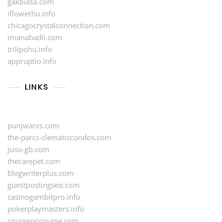
gakbiasa.com
iflowerhu.info
chicagocrystalconnection.com
imanabadii.com
trilipohu.info
appruptio.info
LINKS
punjwanis.com
the-parcs-clematiscondos.com
jusu-gb.com
thecarepet.com
blogwriterplus.com
guestpostingseo.com
casinogambitpro.info
pokerplaymasters.info
courseoncourse.com