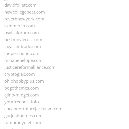
davidfollett.com
newcollegebeat.com
reverbnewyork.com
skinmerch.com
usvisaforum.com
bestmovierulz.com
jagalchi-trade.com
loopersound.com
minapenelope.com
justicereformalliance.com
cryptoglax.com
ohiohobbyplus.com
bogothemes.com
ajino-mingei.com
yourfreehost.info
cheapnorthfacejacketsm.com
gurjoshhomes.com
tombradydiet.com