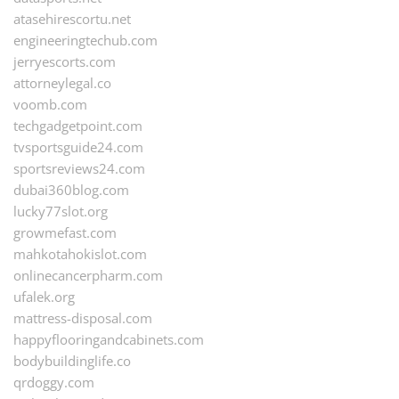
atasehirescortu.net
engineeringtechub.com
jerryescorts.com
attorneylegal.co
voomb.com
techgadgetpoint.com
tvsportsguide24.com
sportsreviews24.com
dubai360blog.com
lucky77slot.org
growmefast.com
mahkotahokislot.com
onlinecancerpharm.com
ufalek.org
mattress-disposal.com
happyflooringandcabinets.com
bodybuildinglife.co
qrdoggy.com