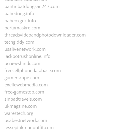
bantinbatdongsan247.com
bahednog.info
bahenxgek.info
pertamaskre.com
threadsvideoandphotodownloader.com
techgiddy.com
usalivenetwork.com
jackpotrushonline.info
ucnewshindi.com
freecellphonedatabase.com
gamersrope.com
exellewebmedia.com
free-gamestop.com
sinbadtravels.com
ukmagzine.com
wareztech.org
usabestnetwork.com
jessepinkmanoutfit.com