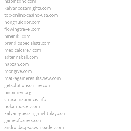
hispinzone.com
kalyanbazarnights.com
top-online-casino-usa.com
honghuidoor.com
flowingtravel.com
nineniki.com
brandiospecialists.com
medicalcare7.com
adtennaball.com
nabzah.com
mongive.com
matkagameresultsview.com
getsolutionsonline.com
hispinner.org
criticalinsurance.info
nokariposter.com
kalyan-guessing-nightplay.com
gameofpanels.com
androidappsdownloader.com