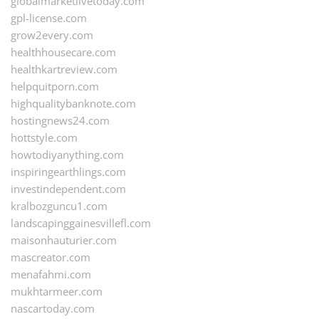
globalmarketlivetoday.com
gpl-license.com
grow2every.com
healthhousecare.com
healthkartreview.com
helpquitporn.com
highqualitybanknote.com
hostingnews24.com
hottstyle.com
howtodiyanything.com
inspiringearthlings.com
investindependent.com
kralbozguncu1.com
landscapinggainesvillefl.com
maisonhauturier.com
mascreator.com
menafahmi.com
mukhtarmeer.com
nascartoday.com