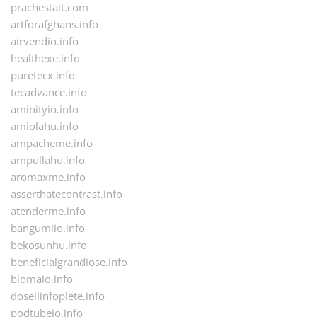
prachestait.com
artforafghans.info
airvendio.info
healthexe.info
puretecx.info
tecadvance.info
aminityio.info
amiolahu.info
ampacheme.info
ampullahu.info
aromaxme.info
asserthatecontrast.info
atenderme.info
bangumiio.info
bekosunhu.info
beneficialgrandiose.info
blomaio.info
dosellinfoplete.info
podtubeio.info