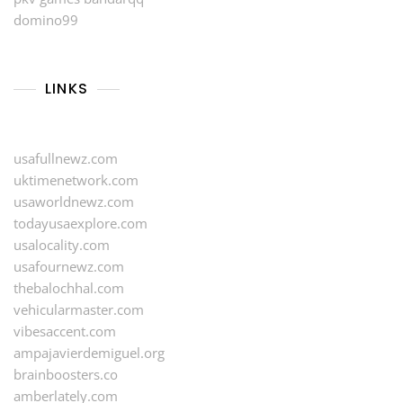
domino99
LINKS
usafullnewz.com
uktimenetwork.com
usaworldnewz.com
todayusaexplore.com
usalocality.com
usafournewz.com
thebalochhal.com
vehicularmaster.com
vibesaccent.com
ampajavierdemiguel.org
brainboosters.co
amberlately.com