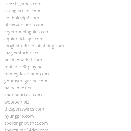
iclassicgames.com
saung-artikel.com
fasthokivip2.com
observersports.com
cryptominingplus.com
aquinoticiaspe.com
longhairedfrenchbulldog.com
lawyersforhire.co
businemarket.com
matahari88play.net
moneydescriptor.com
youthsmagazine.com
painaidee.net
sportsdarkest.com
webtoon.biz
thesportswires.com
hyungpro.com
sportingnewsnet.com
sportstime24day.com