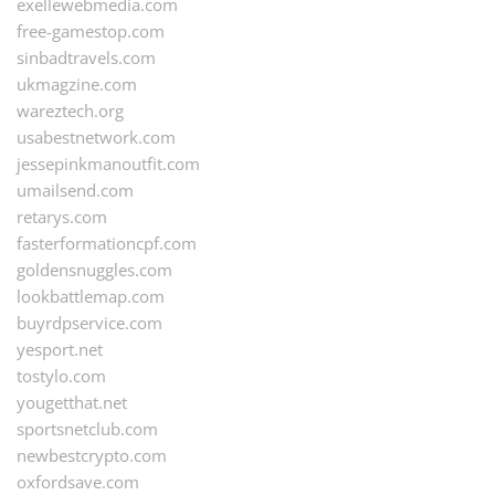
exellewebmedia.com
free-gamestop.com
sinbadtravels.com
ukmagzine.com
wareztech.org
usabestnetwork.com
jessepinkmanoutfit.com
umailsend.com
retarys.com
fasterformationcpf.com
goldensnuggles.com
lookbattlemap.com
buyrdpservice.com
yesport.net
tostylo.com
yougetthat.net
sportsnetclub.com
newbestcrypto.com
oxfordsave.com