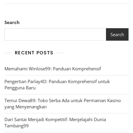
Search
Search
RECENT POSTS
Memahami Winlose99: Panduan Komprehensif
Pengertian Parlay4D: Panduan Komprehensif untuk
Pengguna Baru
Temui Dewa89: Toko Serba Ada untuk Permainan Kasino
yang Menyenangkan
Dari Santai Menjadi Kompetitif: Menjelajahi Dunia
Tambang99