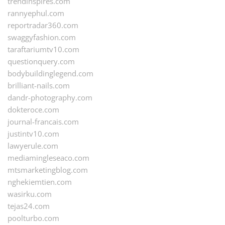
trendinspires.com
rannyephul.com
reportradar360.com
swaggyfashion.com
taraftariumtv10.com
questionquery.com
bodybuildinglegend.com
brilliant-nails.com
dandr-photography.com
dokteroce.com
journal-francais.com
justintv10.com
lawyerule.com
mediamingleseaco.com
mtsmarketingblog.com
nghekiemtien.com
wasirku.com
tejas24.com
poolturbo.com