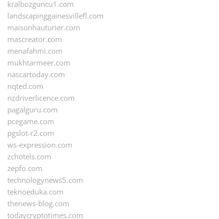
kralbozguncu1.com
landscapinggainesvillefl.com
maisonhauturier.com
mascreator.com
menafahmi.com
mukhtarmeer.com
nascartoday.com
nqted.com
nzdriverlicence.com
pagalguru.com
pcegame.com
pgslot-r2.com
ws-expression.com
zchotels.com
zepfo.com
technologynews5.com
teknoeduka.com
thenews-blog.com
todaycryptotimes.com