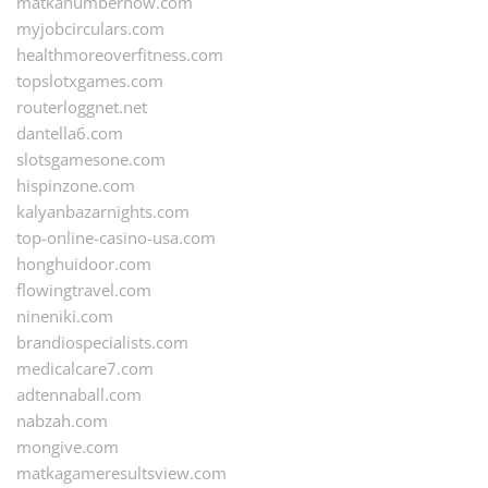
matkanumbernow.com
myjobcirculars.com
healthmoreoverfitness.com
topslotxgames.com
routerloggnet.net
dantella6.com
slotsgamesone.com
hispinzone.com
kalyanbazarnights.com
top-online-casino-usa.com
honghuidoor.com
flowingtravel.com
nineniki.com
brandiospecialists.com
medicalcare7.com
adtennaball.com
nabzah.com
mongive.com
matkagameresultsview.com