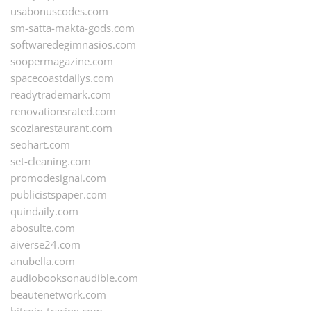
usabonuscodes.com
sm-satta-makta-gods.com
softwaredegimnasios.com
soopermagazine.com
spacecoastdailys.com
readytrademark.com
renovationsrated.com
scoziarestaurant.com
seohart.com
set-cleaning.com
promodesignai.com
publicistspaper.com
quindaily.com
abosulte.com
aiverse24.com
anubella.com
audiobooksonaudible.com
beautenetwork.com