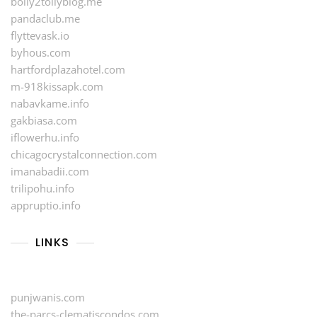
bolly2tollyblog.me
pandaclub.me
flyttevask.io
byhous.com
hartfordplazahotel.com
m-918kissapk.com
nabavkame.info
gakbiasa.com
iflowerhu.info
chicagocrystalconnection.com
imanabadii.com
trilipohu.info
appruptio.info
LINKS
punjwanis.com
the-parcs-clematiscondos.com