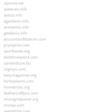
zqscore.net
aseleraio.info
asticio.info
egardenio.info
arxteamio.info
getalexio.info
accountaudittaxcon.com
prymprint.com
sportkeeda.org
besttimespend.com
careandcure.biz
cogniyo.com
easymagazines.org
hirfanjilasmi.com
hometricks.org
leathercraftpro.com
microgridpower.org
mixiqo.com
needglobe.com