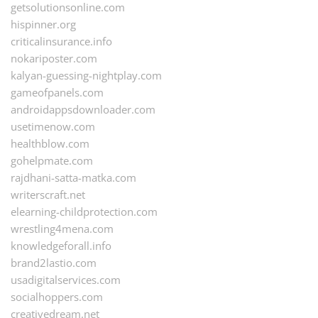
getsolutionsonline.com
hispinner.org
criticalinsurance.info
nokariposter.com
kalyan-guessing-nightplay.com
gameofpanels.com
androidappsdownloader.com
usetimenow.com
healthblow.com
gohelpmate.com
rajdhani-satta-matka.com
writerscraft.net
elearning-childprotection.com
wrestling4mena.com
knowledgeforall.info
brand2lastio.com
usadigitalservices.com
socialhoppers.com
creativedream.net