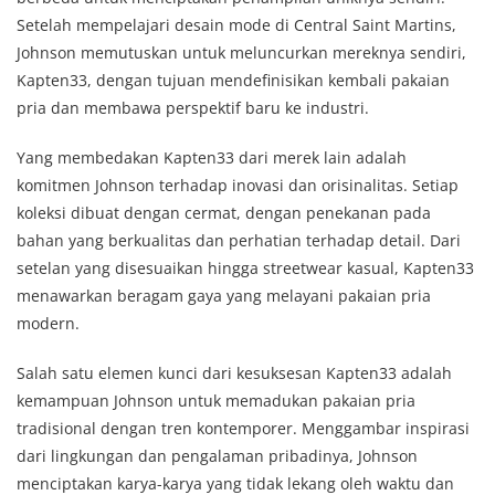
Setelah mempelajari desain mode di Central Saint Martins,
Johnson memutuskan untuk meluncurkan mereknya sendiri,
Kapten33, dengan tujuan mendefinisikan kembali pakaian
pria dan membawa perspektif baru ke industri.
Yang membedakan Kapten33 dari merek lain adalah
komitmen Johnson terhadap inovasi dan orisinalitas. Setiap
koleksi dibuat dengan cermat, dengan penekanan pada
bahan yang berkualitas dan perhatian terhadap detail. Dari
setelan yang disesuaikan hingga streetwear kasual, Kapten33
menawarkan beragam gaya yang melayani pakaian pria
modern.
Salah satu elemen kunci dari kesuksesan Kapten33 adalah
kemampuan Johnson untuk memadukan pakaian pria
tradisional dengan tren kontemporer. Menggambar inspirasi
dari lingkungan dan pengalaman pribadinya, Johnson
menciptakan karya-karya yang tidak lekang oleh waktu dan