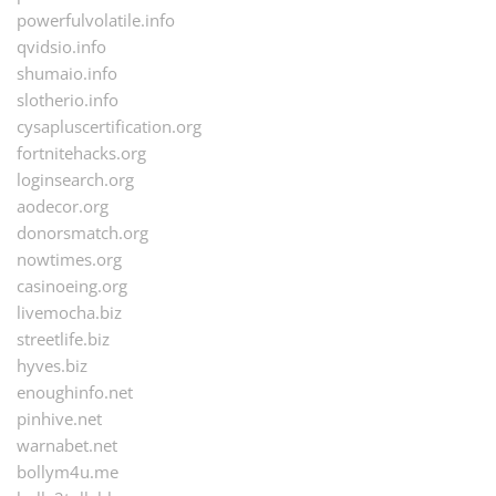
powerfulvolatile.info
qvidsio.info
shumaio.info
slotherio.info
cysapluscertification.org
fortnitehacks.org
loginsearch.org
aodecor.org
donorsmatch.org
nowtimes.org
casinoeing.org
livemocha.biz
streetlife.biz
hyves.biz
enoughinfo.net
pinhive.net
warnabet.net
bollym4u.me