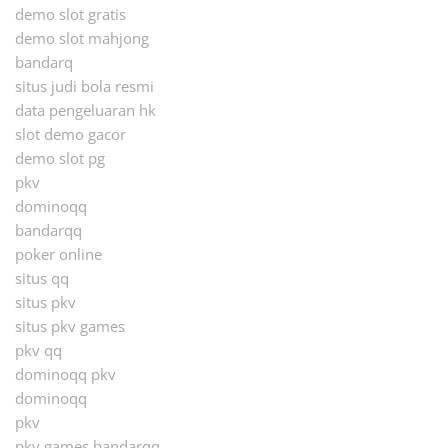
demo slot gratis
demo slot mahjong
bandarq
situs judi bola resmi
data pengeluaran hk
slot demo gacor
demo slot pg
pkv
dominoqq
bandarqq
poker online
situs qq
situs pkv
situs pkv games
pkv qq
dominoqq pkv
dominoqq
pkv
pkv games bandarqq