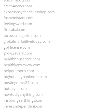
epicaimbots.com
etech4news.com
expresspsychedelicsshop.com
fashionistani.com
feelingswed.com
firecabal.com
forbessmagazine.com
globalmarketlivetoday.com
gpl-license.com
grow2every.com
healthhousecare.com
healthkartreview.com
helpquitporn.com
highqualitybanknote.com
hostingnews24.com
hottstyle.com
howtodiyanything.com
inspiringearthlings.com
investindependent.com