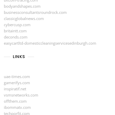
bitcoin-tracing.com
bodyandshapes.com
businessconsultantsroundrock.com
classicglobalnews.com
cybercusp.com
britaintt.com
deconds.com
easycartltd-domesticcleaningservicesedinburgh.com
LINKS
uae-times.com
gamerifys.com
inspiratif.net
vsmsnetworks.com
offthem.com
ibommatv.com
techporfit.com