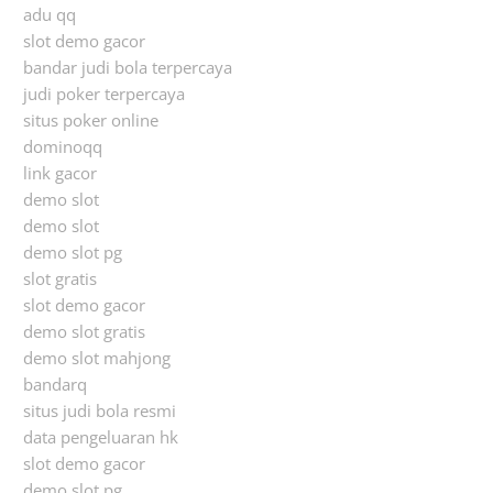
adu qq
slot demo gacor
bandar judi bola terpercaya
judi poker terpercaya
situs poker online
dominoqq
link gacor
demo slot
demo slot
demo slot pg
slot gratis
slot demo gacor
demo slot gratis
demo slot mahjong
bandarq
situs judi bola resmi
data pengeluaran hk
slot demo gacor
demo slot pg