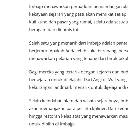
Imbajp menawarkan perpaduan pemandangan ala
kekayaan sejarah yang pasti akan memikat setiap 
kuil kuno dan pasar yang ramai, selalu ada sesuat
beragam dan dinamis ini.
Salah satu yang menarik dari Imbajp adalah panta
berjemur. Apakah Anda lebih suka berenang, bersel
menawarkan pelarian yang tenang dari hiruk pikuk
Bagi mereka yang tertarik dengan sejarah dan bud
bersejarah untuk dijelajahi. Dari Angkor Wat yan
kekurangan landmark menarik untuk dijelajahi di 
Selain keindahan alam dan wisata sejarahnya, Im
akan memanjakan para pecinta kuliner. Dari kedai
hingga restoran kelas atas yang menawarkan masak
untuk dipilih di Imbajp.