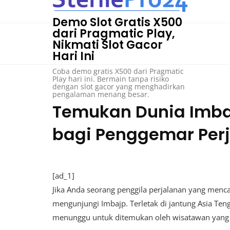
Skip
to
Demo Slot Gratis X500
content
dari Pragmatic Play,
Nikmati Slot Gacor
Hari Ini
Coba demo gratis X500 dari Pragmatic
Play hari ini. Bermain tanpa risiko
dengan slot gacor yang menghadirkan
pengalaman menang besar.
Temukan Dunia Imbaj
bagi Penggemar Per
[ad_1]
Jika Anda seorang penggila perjalanan yang mencar
mengunjungi Imbajp. Terletak di jantung Asia Ten
menunggu untuk ditemukan oleh wisatawan yang 