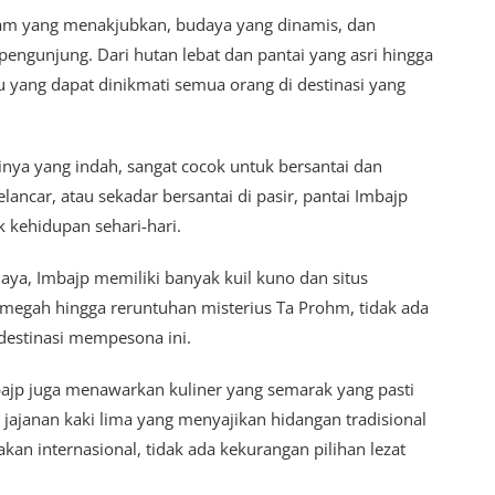
m yang menakjubkan, budaya yang dinamis, dan
pengunjung. Dari hutan lebat dan pantai yang asri hingga
u yang dapat dinikmati semua orang di destinasi yang
inya yang indah, sangat cocok untuk bersantai dan
ancar, atau sekadar bersantai di pasir, pantai Imbajp
 kehidupan sehari-hari.
aya, Imbajp memiliki banyak kuil kuno dan situs
g megah hingga reruntuhan misterius Ta Prohm, tidak ada
destinasi mempesona ini.
bajp juga menawarkan kuliner yang semarak yang pasti
 jajanan kaki lima yang menyajikan hidangan tradisional
an internasional, tidak ada kekurangan pilihan lezat