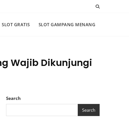
SLOT GRATIS
SLOT GAMPANG MENANG
ng Wajib Dikunjungi
Search
Search