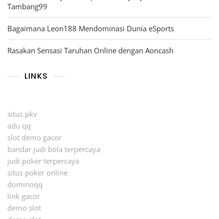
Tambang99
Bagaimana Leon188 Mendominasi Dunia eSports
Rasakan Sensasi Taruhan Online dengan Aoncash
LINKS
situs pkv
adu qq
slot demo gacor
bandar judi bola terpercaya
judi poker terpercaya
situs poker online
dominoqq
link gacor
demo slot