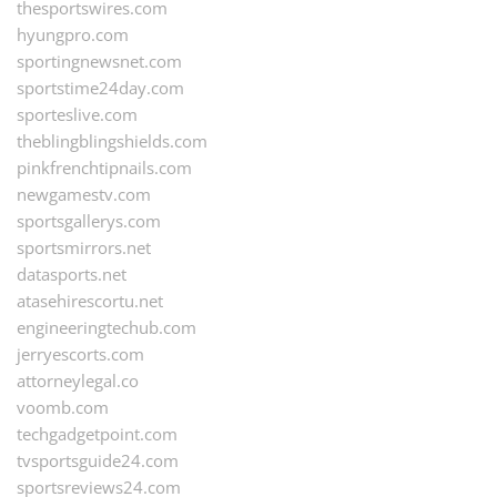
thesportswires.com
hyungpro.com
sportingnewsnet.com
sportstime24day.com
sporteslive.com
theblingblingshields.com
pinkfrenchtipnails.com
newgamestv.com
sportsgallerys.com
sportsmirrors.net
datasports.net
atasehirescortu.net
engineeringtechub.com
jerryescorts.com
attorneylegal.co
voomb.com
techgadgetpoint.com
tvsportsguide24.com
sportsreviews24.com