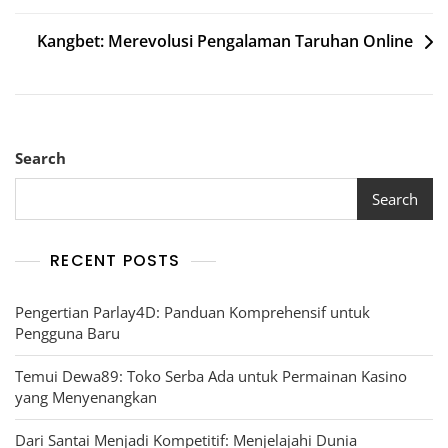
Kangbet: Merevolusi Pengalaman Taruhan Online
Search
Search
RECENT POSTS
Pengertian Parlay4D: Panduan Komprehensif untuk
Pengguna Baru
Temui Dewa89: Toko Serba Ada untuk Permainan Kasino
yang Menyenangkan
Dari Santai Menjadi Kompetitif: Menjelajahi Dunia