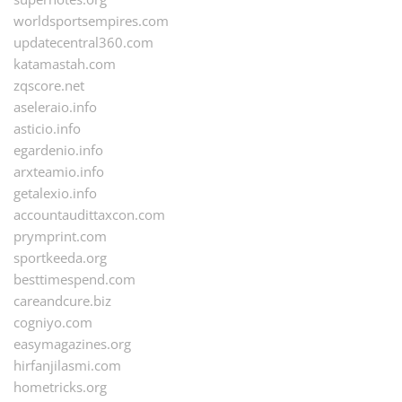
worldsportsempires.com
updatecentral360.com
katamastah.com
zqscore.net
aseleraio.info
asticio.info
egardenio.info
arxteamio.info
getalexio.info
accountaudittaxcon.com
prymprint.com
sportkeeda.org
besttimespend.com
careandcure.biz
cogniyo.com
easymagazines.org
hirfanjilasmi.com
hometricks.org