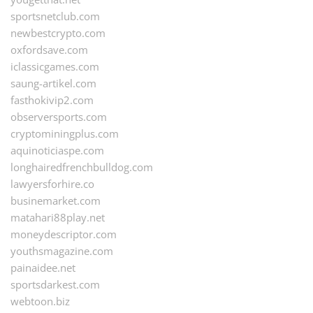
sportsnetclub.com
newbestcrypto.com
oxfordsave.com
iclassicgames.com
saung-artikel.com
fasthokivip2.com
observersports.com
cryptominingplus.com
aquinoticiaspe.com
longhairedfrenchbulldog.com
lawyersforhire.co
businemarket.com
matahari88play.net
moneydescriptor.com
youthsmagazine.com
painaidee.net
sportsdarkest.com
webtoon.biz