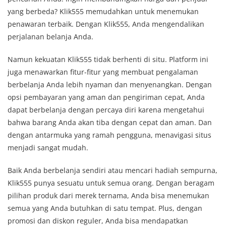
yang berbeda? Klik555 memudahkan untuk menemukan
penawaran terbaik. Dengan Klik555, Anda mengendalikan
perjalanan belanja Anda.
Namun kekuatan Klik555 tidak berhenti di situ. Platform ini
juga menawarkan fitur-fitur yang membuat pengalaman
berbelanja Anda lebih nyaman dan menyenangkan. Dengan
opsi pembayaran yang aman dan pengiriman cepat, Anda
dapat berbelanja dengan percaya diri karena mengetahui
bahwa barang Anda akan tiba dengan cepat dan aman. Dan
dengan antarmuka yang ramah pengguna, menavigasi situs
menjadi sangat mudah.
Baik Anda berbelanja sendiri atau mencari hadiah sempurna,
Klik555 punya sesuatu untuk semua orang. Dengan beragam
pilihan produk dari merek ternama, Anda bisa menemukan
semua yang Anda butuhkan di satu tempat. Plus, dengan
promosi dan diskon reguler, Anda bisa mendapatkan