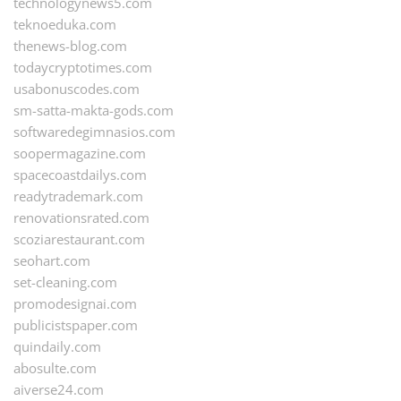
technologynews5.com
teknoeduka.com
thenews-blog.com
todaycryptotimes.com
usabonuscodes.com
sm-satta-makta-gods.com
softwaredegimnasios.com
soopermagazine.com
spacecoastdailys.com
readytrademark.com
renovationsrated.com
scoziarestaurant.com
seohart.com
set-cleaning.com
promodesignai.com
publicistspaper.com
quindaily.com
abosulte.com
aiverse24.com