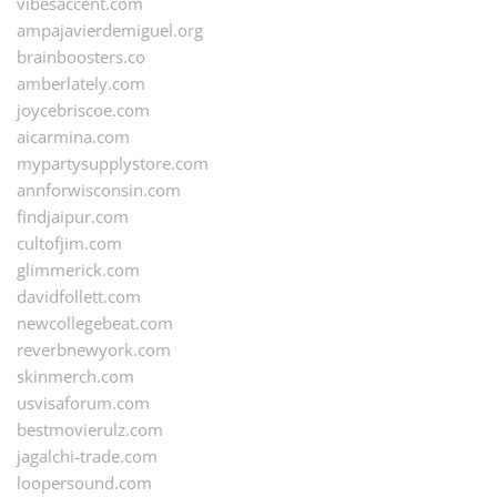
vibesaccent.com
ampajavierdemiguel.org
brainboosters.co
amberlately.com
joycebriscoe.com
aicarmina.com
mypartysupplystore.com
annforwisconsin.com
findjaipur.com
cultofjim.com
glimmerick.com
davidfollett.com
newcollegebeat.com
reverbnewyork.com
skinmerch.com
usvisaforum.com
bestmovierulz.com
jagalchi-trade.com
loopersound.com