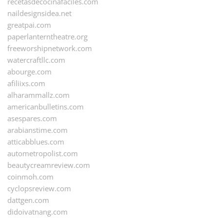
recetasdecocinafaciles.com
naildesignsidea.net
greatpai.com
paperlanterntheatre.org
freeworshipnetwork.com
watercraftllc.com
abourge.com
afiliixs.com
alharammallz.com
americanbulletins.com
asespares.com
arabianstime.com
atticabblues.com
autometropolist.com
beautycreamreview.com
coinmoh.com
cyclopsreview.com
dattgen.com
didoivatnang.com