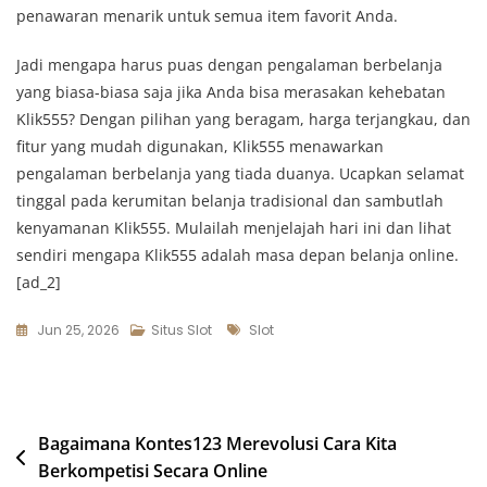
penawaran menarik untuk semua item favorit Anda.
Jadi mengapa harus puas dengan pengalaman berbelanja
yang biasa-biasa saja jika Anda bisa merasakan kehebatan
Klik555? Dengan pilihan yang beragam, harga terjangkau, dan
fitur yang mudah digunakan, Klik555 menawarkan
pengalaman berbelanja yang tiada duanya. Ucapkan selamat
tinggal pada kerumitan belanja tradisional dan sambutlah
kenyamanan Klik555. Mulailah menjelajah hari ini dan lihat
sendiri mengapa Klik555 adalah masa depan belanja online.
[ad_2]
Tags
Jun 25, 2026
Situs Slot
Slot
Post
Bagaimana Kontes123 Merevolusi Cara Kita
Berkompetisi Secara Online
navigation