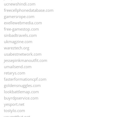
ucnewshindi.com
freecellphonedatabase.com
gamersrope.com
exellewebmedia.com
free-gamestop.com
sinbadtravels.com
ukmagzine.com
wareztech.org
usabestnetwork.com
jessepinkmanoutfit.com
umailsend.com
retarys.com
fasterformationcpf.com
goldensnuggles.com
lookbattlemap.com
buyrdpservice.com
yesport.net
tostylo.com
yougetthat.net