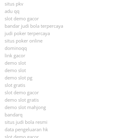
situs pkv
adu qq
slot demo gacor
bandar judi bola terpercaya
judi poker terpercaya
situs poker online
dominoqq
link gacor
demo slot
demo slot
demo slot pg
slot gratis
slot demo gacor
demo slot gratis
demo slot mahjong
bandarq
situs judi bola resmi
data pengeluaran hk
slot demo gacor