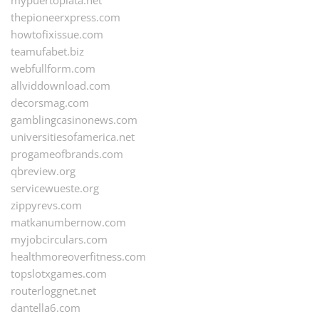
mypuertoplata.net
thepioneerxpress.com
howtofixissue.com
teamufabet.biz
webfullform.com
allviddownload.com
decorsmag.com
gamblingcasinonews.com
universitiesofamerica.net
progameofbrands.com
qbreview.org
servicewueste.org
zippyrevs.com
matkanumbernow.com
myjobcirculars.com
healthmoreoverfitness.com
topslotxgames.com
routerloggnet.net
dantella6.com