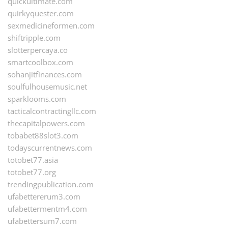
quickultimate.com
quirkyquester.com
sexmedicineformen.com
shiftripple.com
slotterpercaya.co
smartcoolbox.com
sohanjitfinances.com
soulfulhousemusic.net
sparklooms.com
tacticalcontractingllc.com
thecapitalpowers.com
tobabet88slot3.com
todayscurrentnews.com
totobet77.asia
totobet77.org
trendingpublication.com
ufabettererum3.com
ufabettermentm4.com
ufabettersum7.com