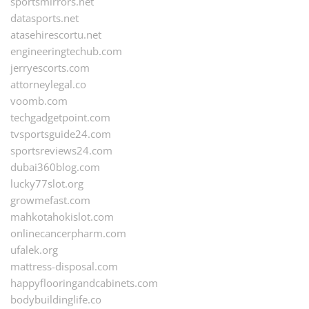
sportsmirrors.net
datasports.net
atasehirescortu.net
engineeringtechub.com
jerryescorts.com
attorneylegal.co
voomb.com
techgadgetpoint.com
tvsportsguide24.com
sportsreviews24.com
dubai360blog.com
lucky77slot.org
growmefast.com
mahkotahokislot.com
onlinecancerpharm.com
ufalek.org
mattress-disposal.com
happyflooringandcabinets.com
bodybuildinglife.co