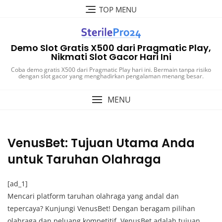
Skip
TOP MENU
to
content
Demo Slot Gratis X500 dari Pragmatic Play,
Nikmati Slot Gacor Hari Ini
Coba demo gratis X500 dari Pragmatic Play hari ini. Bermain tanpa risiko
dengan slot gacor yang menghadirkan pengalaman menang besar.
MENU
VenusBet: Tujuan Utama Anda
untuk Taruhan Olahraga
[ad_1]
Mencari platform taruhan olahraga yang andal dan
tepercaya? Kunjungi VenusBet! Dengan beragam pilihan
olahraga dan peluang kompetitif, VenusBet adalah tujuan