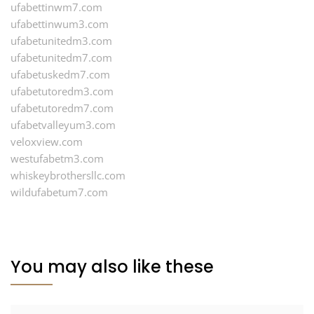
ufabettinwm7.com
ufabettinwum3.com
ufabetunitedm3.com
ufabetunitedm7.com
ufabetuskedm7.com
ufabetutoredm3.com
ufabetutoredm7.com
ufabetvalleyum3.com
veloxview.com
westufabetm3.com
whiskeybrothersllc.com
wildufabetum7.com
You may also like these