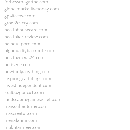
forbessmagazine.com
globalmarketlivetoday.com
gpl-license.com
grow2every.com
healthhousecare.com
healthkartreview.com
helpquitporn.com
highqualitybanknote.com
hostingnews24.com
hottstyle.com
howtodiyanything.com
inspiringearthlings.com
investindependent.com
kralbozguncu1.com
landscapinggainesvillefl.com
maisonhauturier.com
mascreator.com
menafahmi.com
mukhtarmeer.com