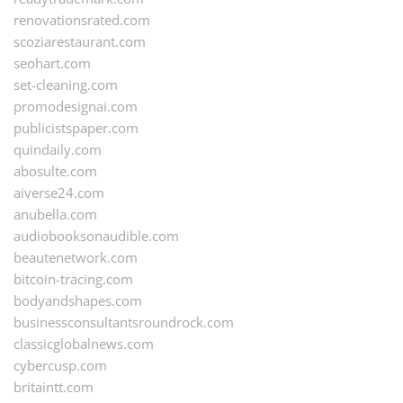
renovationsrated.com
scoziarestaurant.com
seohart.com
set-cleaning.com
promodesignai.com
publicistspaper.com
quindaily.com
abosulte.com
aiverse24.com
anubella.com
audiobooksonaudible.com
beautenetwork.com
bitcoin-tracing.com
bodyandshapes.com
businessconsultantsroundrock.com
classicglobalnews.com
cybercusp.com
britaintt.com