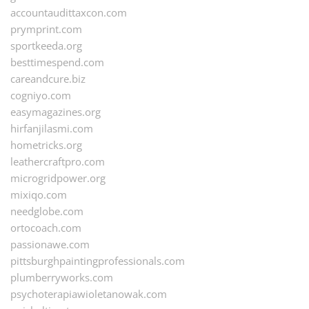
accountaudittaxcon.com
prymprint.com
sportkeeda.org
besttimespend.com
careandcure.biz
cogniyo.com
easymagazines.org
hirfanjilasmi.com
hometricks.org
leathercraftpro.com
microgridpower.org
mixiqo.com
needglobe.com
ortocoach.com
passionawe.com
pittsburghpaintingprofessionals.com
plumberryworks.com
psychoterapiawioletanowak.com