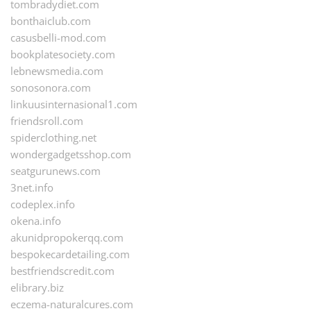
tombradydiet.com
bonthaiclub.com
casusbelli-mod.com
bookplatesociety.com
lebnewsmedia.com
sonosonora.com
linkuusinternasional1.com
friendsroll.com
spiderclothing.net
wondergadgetsshop.com
seatgurunews.com
3net.info
codeplex.info
okena.info
akunidpropokerqq.com
bespokecardetailing.com
bestfriendscredit.com
elibrary.biz
eczema-naturalcures.com