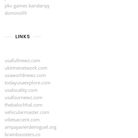
pkv games bandarqq
domino99
LINKS
usafullnewz.com
uktimenetwork.com
usaworldnewz.com
todayusaexplore.com
usalocality.com
usafournewz.com
thebalochhal.com
vehicularmaster.com
vibesaccent.com
ampajavierdemiguel.org
brainboosters.co