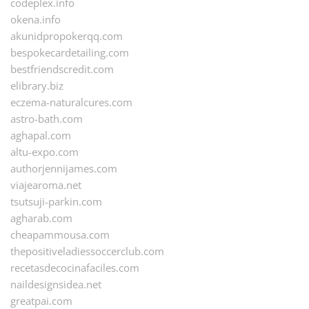
codeplex.info
okena.info
akunidpropokerqq.com
bespokecardetailing.com
bestfriendscredit.com
elibrary.biz
eczema-naturalcures.com
astro-bath.com
aghapal.com
altu-expo.com
authorjennijames.com
viajearoma.net
tsutsuji-parkin.com
agharab.com
cheapammousa.com
thepositiveladiessoccerclub.com
recetasdecocinafaciles.com
naildesignsidea.net
greatpai.com