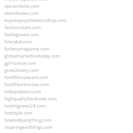
epicaimbots.com
etech4news.com
expresspsychedelicsshop.com
fashionistani.com
feelingswed.com
firecabal.com
forbessmagazine.com
globalmarketlivetoday.com
gpl-license.com
grow2every.com
healthhousecare.com
healthkartreview.com
helpquitporn.com
highqualitybanknote.com
hostingnews24.com
hottstyle.com
howtodiyanything.com
inspiringearthlings.com