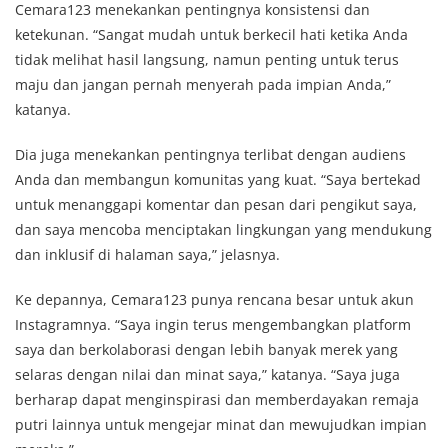
Cemara123 menekankan pentingnya konsistensi dan
ketekunan. “Sangat mudah untuk berkecil hati ketika Anda
tidak melihat hasil langsung, namun penting untuk terus
maju dan jangan pernah menyerah pada impian Anda,”
katanya.
Dia juga menekankan pentingnya terlibat dengan audiens
Anda dan membangun komunitas yang kuat. “Saya bertekad
untuk menanggapi komentar dan pesan dari pengikut saya,
dan saya mencoba menciptakan lingkungan yang mendukung
dan inklusif di halaman saya,” jelasnya.
Ke depannya, Cemara123 punya rencana besar untuk akun
Instagramnya. “Saya ingin terus mengembangkan platform
saya dan berkolaborasi dengan lebih banyak merek yang
selaras dengan nilai dan minat saya,” katanya. “Saya juga
berharap dapat menginspirasi dan memberdayakan remaja
putri lainnya untuk mengejar minat dan mewujudkan impian