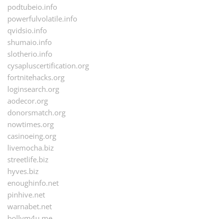
podtubeio.info
powerfulvolatile.info
qvidsio.info
shumaio.info
slotherio.info
cysapluscertification.org
fortnitehacks.org
loginsearch.org
aodecor.org
donorsmatch.org
nowtimes.org
casinoeing.org
livemocha.biz
streetlife.biz
hyves.biz
enoughinfo.net
pinhive.net
warnabet.net
bollym4u.me