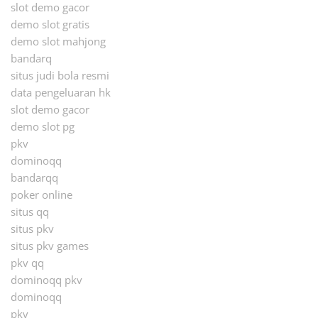
slot demo gacor
demo slot gratis
demo slot mahjong
bandarq
situs judi bola resmi
data pengeluaran hk
slot demo gacor
demo slot pg
pkv
dominoqq
bandarqq
poker online
situs qq
situs pkv
situs pkv games
pkv qq
dominoqq pkv
dominoqq
pkv