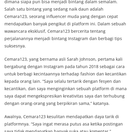
dimana siapa pun bisa menjadi bintang dalam semalam.
Salah satu bintang yang sedang naik daun adalah
Cemara123, seorang influencer muda yang dengan cepat
mendapatkan banyak pengikut di platform ini. Dalam sebuah
wawancara eksklusif, Cemara123 bercerita tentang
perjalanannya menjadi bintang Instagram dan berbagi tips
suksesnya.
Cemara123, yang bernama asli Sarah Johnson, pertama kali
bergabung dengan Instagram pada tahun 2018 sebagai cara
untuk berbagi kecintaannya terhadap fashion dan kecantikan
kepada orang lain. “Saya selalu tertarik dengan fesyen dan
kecantikan, dan saya menginginkan sebuah platform di mana
saya dapat mengekspresikan kreativitas saya dan terhubung
dengan orang-orang yang berpikiran sama,” katanya.
Awalnya, Cemara123 kesulitan mendapatkan daya tarik di
platformnya. “Saya ingat merasa putus asa ketika postingan
saya tidak mendapatkan banyak suka atau komentar,”