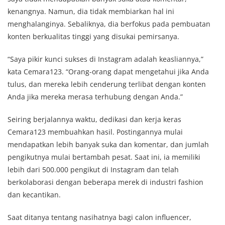
kenangnya. Namun, dia tidak membiarkan hal ini
menghalanginya. Sebaliknya, dia berfokus pada pembuatan
konten berkualitas tinggi yang disukai pemirsanya.
“Saya pikir kunci sukses di Instagram adalah keasliannya,”
kata Cemara123. “Orang-orang dapat mengetahui jika Anda
tulus, dan mereka lebih cenderung terlibat dengan konten
Anda jika mereka merasa terhubung dengan Anda.”
Seiring berjalannya waktu, dedikasi dan kerja keras
Cemara123 membuahkan hasil. Postingannya mulai
mendapatkan lebih banyak suka dan komentar, dan jumlah
pengikutnya mulai bertambah pesat. Saat ini, ia memiliki
lebih dari 500.000 pengikut di Instagram dan telah
berkolaborasi dengan beberapa merek di industri fashion
dan kecantikan.
Saat ditanya tentang nasihatnya bagi calon influencer,