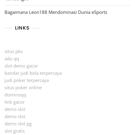
Bagaimana Leon188 Mendominasi Dunia eSports
LINKS
situs pkv
adu qq
slot demo gacor
bandar judi bola terpercaya
judi poker terpercaya
situs poker online
dominoqq
link gacor
demo slot
demo slot
demo slot pg
slot gratis