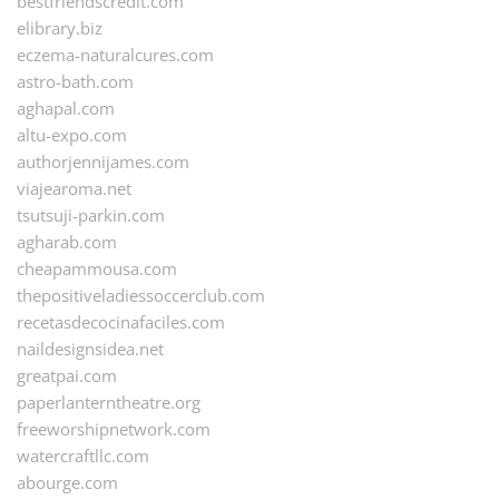
bestfriendscredit.com
elibrary.biz
eczema-naturalcures.com
astro-bath.com
aghapal.com
altu-expo.com
authorjennijames.com
viajearoma.net
tsutsuji-parkin.com
agharab.com
cheapammousa.com
thepositiveladiessoccerclub.com
recetasdecocinafaciles.com
naildesignsidea.net
greatpai.com
paperlanterntheatre.org
freeworshipnetwork.com
watercraftllc.com
abourge.com