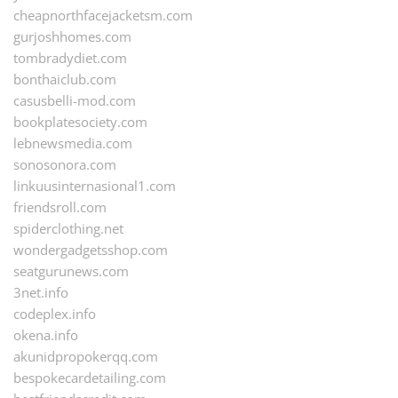
cheapnorthfacejacketsm.com
gurjoshhomes.com
tombradydiet.com
bonthaiclub.com
casusbelli-mod.com
bookplatesociety.com
lebnewsmedia.com
sonosonora.com
linkuusinternasional1.com
friendsroll.com
spiderclothing.net
wondergadgetsshop.com
seatgurunews.com
3net.info
codeplex.info
okena.info
akunidpropokerqq.com
bespokecardetailing.com