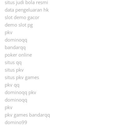
situs judi bola resmi
data pengeluaran hk
slot demo gacor
demo slot pg
pkv
dominoqq
bandarqq
poker online
situs qq
situs pkv
situs pkv games
pkv qq
dominoqq pkv
dominoqq
pkv
pkv games bandarqq
domino99