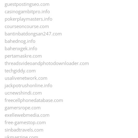
guestpostingseo.com
casinogambitpro.info
pokerplaymasters.info
courseoncourse.com
bantinbatdongsan247.com
bahednog.info
bahenxgek.info
pertamaskre.com
threadsvideoandphotodownloader.com
techgiddy.com
usalivenetwork.com
jackpotrushonline.info
ucnewshindi.com
freecellphonedatabase.com
gamersrope.com
exellewebmedia.com
free-gamestop.com
sinbadtravels.com
ukmagzine.com