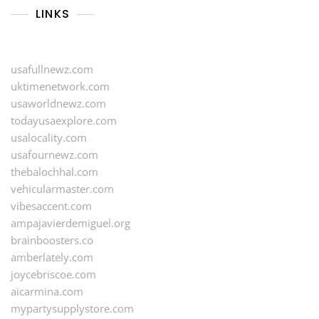
LINKS
usafullnewz.com
uktimenetwork.com
usaworldnewz.com
todayusaexplore.com
usalocality.com
usafournewz.com
thebalochhal.com
vehicularmaster.com
vibesaccent.com
ampajavierdemiguel.org
brainboosters.co
amberlately.com
joycebriscoe.com
aicarmina.com
mypartysupplystore.com