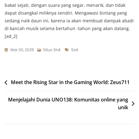
bakat sejati, dengan suara yang segar, menarik, dan tidak
dapat disangkal miliknya sendiri. Mengawasi bintang yang
sedang naik daun ini, karena ia akan membuat dampak abadi
di kancah musik selama bertahun -tahun yang akan datang.
[ad_2]
Tags
Mar 30, 2025
Situs Slot
Slot
Post
Meet the Rising Star in the Gaming World: Zeus711
navigation
Menjelajahi Dunia UNO138: Komunitas online yang
unik