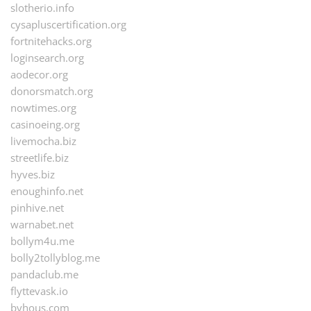
slotherio.info
cysapluscertification.org
fortnitehacks.org
loginsearch.org
aodecor.org
donorsmatch.org
nowtimes.org
casinoeing.org
livemocha.biz
streetlife.biz
hyves.biz
enoughinfo.net
pinhive.net
warnabet.net
bollym4u.me
bolly2tollyblog.me
pandaclub.me
flyttevask.io
byhous.com