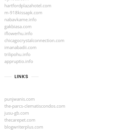
hartfordplazahotel.com
m-918kissapk.com
nabavkame.info
gakbiasa.com
iflowerhu.info
chicagocrystalconnection.com
imanabadii.com
trilipohu.info
appruptio.info
LINKS
punjwanis.com
the-parcs-clematiscondos.com
jusu-gb.com
thecarepet.com
blogwriterplus.com