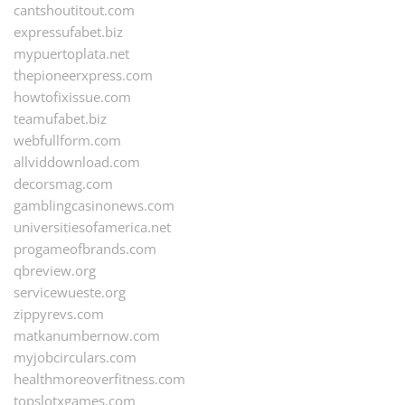
cantshoutitout.com
expressufabet.biz
mypuertoplata.net
thepioneerxpress.com
howtofixissue.com
teamufabet.biz
webfullform.com
allviddownload.com
decorsmag.com
gamblingcasinonews.com
universitiesofamerica.net
progameofbrands.com
qbreview.org
servicewueste.org
zippyrevs.com
matkanumbernow.com
myjobcirculars.com
healthmoreoverfitness.com
topslotxgames.com