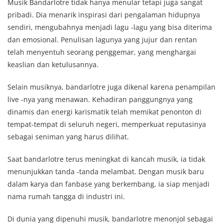
Musik Bandarlotre tidak hanya menular tetapi juga sangat
pribadi. Dia menarik inspirasi dari pengalaman hidupnya
sendiri, mengubahnya menjadi lagu -lagu yang bisa diterima
dan emosional. Penulisan lagunya yang jujur ​​dan rentan
telah menyentuh seorang penggemar, yang menghargai
keaslian dan ketulusannya.
Selain musiknya, bandarlotre juga dikenal karena penampilan
live -nya yang menawan. Kehadiran panggungnya yang
dinamis dan energi karismatik telah memikat penonton di
tempat-tempat di seluruh negeri, memperkuat reputasinya
sebagai seniman yang harus dilihat.
Saat bandarlotre terus meningkat di kancah musik, ia tidak
menunjukkan tanda -tanda melambat. Dengan musik baru
dalam karya dan fanbase yang berkembang, ia siap menjadi
nama rumah tangga di industri ini.
Di dunia yang dipenuhi musik, bandarlotre menonjol sebagai