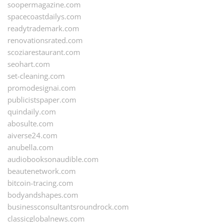
soopermagazine.com
spacecoastdailys.com
readytrademark.com
renovationsrated.com
scoziarestaurant.com
seohart.com
set-cleaning.com
promodesignai.com
publicistspaper.com
quindaily.com
abosulte.com
aiverse24.com
anubella.com
audiobooksonaudible.com
beautenetwork.com
bitcoin-tracing.com
bodyandshapes.com
businessconsultantsroundrock.com
classicglobalnews.com