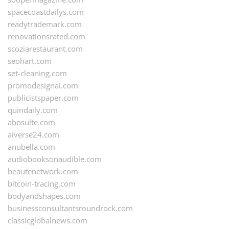
spacecoastdailys.com
readytrademark.com
renovationsrated.com
scoziarestaurant.com
seohart.com
set-cleaning.com
promodesignai.com
publicistspaper.com
quindaily.com
abosulte.com
aiverse24.com
anubella.com
audiobooksonaudible.com
beautenetwork.com
bitcoin-tracing.com
bodyandshapes.com
businessconsultantsroundrock.com
classicglobalnews.com