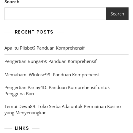
Search
Search
RECENT POSTS
Apa itu Plisbet? Panduan Komprehensif
Pengertian Bunga99: Panduan Komprehensif
Memahami Winlose99: Panduan Komprehensif
Pengertian Parlay4D: Panduan Komprehensif untuk
Pengguna Baru
Temui Dewa89: Toko Serba Ada untuk Permainan Kasino
yang Menyenangkan
LINKS