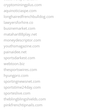
cryptominingplus.com
aquinoticiaspe.com
longhairedfrenchbulldog.com
lawyersforhire.co
businemarket.com
matahari88play.net
moneydescriptor.com
youthsmagazine.com
painaidee.net
sportsdarkest.com
webtoon.biz
thesportswires.com
hyungpro.com
sportingnewsnet.com
sportstime24day.com
sporteslive.com
theblingblingshields.com
pinkfrenchtipnails.com