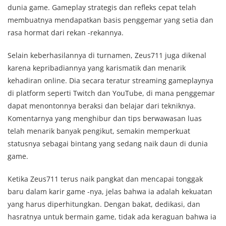
dunia game. Gameplay strategis dan refleks cepat telah
membuatnya mendapatkan basis penggemar yang setia dan
rasa hormat dari rekan -rekannya.
Selain keberhasilannya di turnamen, Zeus711 juga dikenal
karena kepribadiannya yang karismatik dan menarik
kehadiran online. Dia secara teratur streaming gameplaynya
di platform seperti Twitch dan YouTube, di mana penggemar
dapat menontonnya beraksi dan belajar dari tekniknya.
Komentarnya yang menghibur dan tips berwawasan luas
telah menarik banyak pengikut, semakin memperkuat
statusnya sebagai bintang yang sedang naik daun di dunia
game.
Ketika Zeus711 terus naik pangkat dan mencapai tonggak
baru dalam karir game -nya, jelas bahwa ia adalah kekuatan
yang harus diperhitungkan. Dengan bakat, dedikasi, dan
hasratnya untuk bermain game, tidak ada keraguan bahwa ia