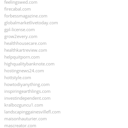
feelingswed.com
firecabal.com
forbessmagazine.com
globalmarketlivetoday.com
gpl-license.com
grow2every.com
healthhousecare.com
healthkartreview.com
helpquitporn.com
highqualitybanknote.com
hostingnews24.com
hottstyle.com
howtodiyanything.com
inspiringearthlings.com
investindependent.com
kralbozguncu1.com
landscapinggainesvillefl.com
maisonhauturier.com
mascreator.com