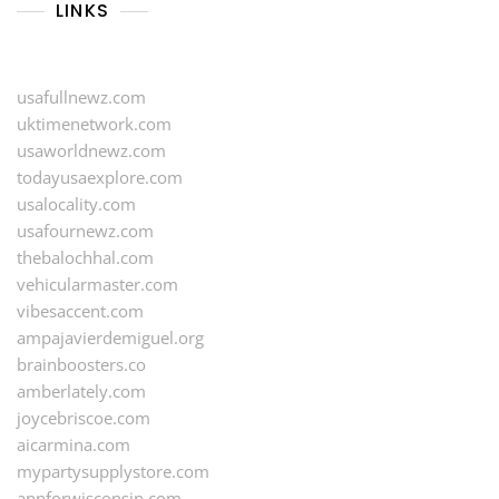
LINKS
usafullnewz.com
uktimenetwork.com
usaworldnewz.com
todayusaexplore.com
usalocality.com
usafournewz.com
thebalochhal.com
vehicularmaster.com
vibesaccent.com
ampajavierdemiguel.org
brainboosters.co
amberlately.com
joycebriscoe.com
aicarmina.com
mypartysupplystore.com
annforwisconsin.com