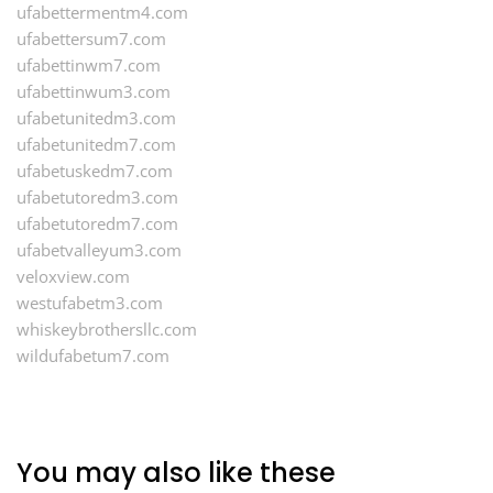
ufabettermentm4.com
ufabettersum7.com
ufabettinwm7.com
ufabettinwum3.com
ufabetunitedm3.com
ufabetunitedm7.com
ufabetuskedm7.com
ufabetutoredm3.com
ufabetutoredm7.com
ufabetvalleyum3.com
veloxview.com
westufabetm3.com
whiskeybrothersllc.com
wildufabetum7.com
You may also like these