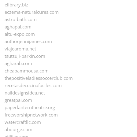
elibrary.biz
eczema-naturalcures.com
astro-bath.com
aghapal.com
altu-expo.com
authorjennijames.com
viajearoma.net
tsutsuji-parkin.com
agharab.com
cheapammousa.com
thepositiveladiessoccerclub.com
recetasdecocinafaciles.com
naildesignsidea.net
greatpai.com
paperlanterntheatre.org
freeworshipnetwork.com
watercraftllc.com
abourge.com
afiliixs.com