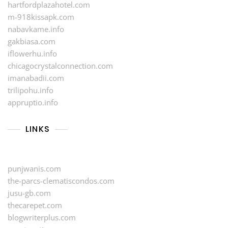
hartfordplazahotel.com
m-918kissapk.com
nabavkame.info
gakbiasa.com
iflowerhu.info
chicagocrystalconnection.com
imanabadii.com
trilipohu.info
appruptio.info
LINKS
punjwanis.com
the-parcs-clematiscondos.com
jusu-gb.com
thecarepet.com
blogwriterplus.com