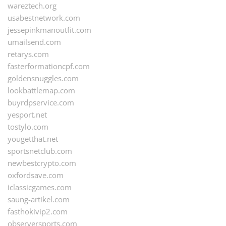
wareztech.org
usabestnetwork.com
jessepinkmanoutfit.com
umailsend.com
retarys.com
fasterformationcpf.com
goldensnuggles.com
lookbattlemap.com
buyrdpservice.com
yesport.net
tostylo.com
yougetthat.net
sportsnetclub.com
newbestcrypto.com
oxfordsave.com
iclassicgames.com
saung-artikel.com
fasthokivip2.com
observersports.com