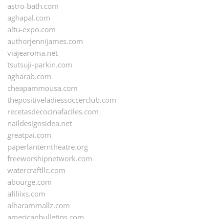
astro-bath.com
aghapal.com
altu-expo.com
authorjennijames.com
viajearoma.net
tsutsuji-parkin.com
agharab.com
cheapammousa.com
thepositiveladiessoccerclub.com
recetasdecocinafaciles.com
naildesignsidea.net
greatpai.com
paperlanterntheatre.org
freeworshipnetwork.com
watercraftllc.com
abourge.com
afiliixs.com
alharammallz.com
americanbulletins.com