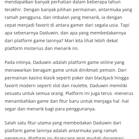
mendapatkan banyak perhatian dalam beberapa tahun
terakhir. Dengan banyak pilihan permainan, antarmuka yang
ramah pengguna, dan imbalan yang menarik, ia dengan
cepat menjadi favorit di antara gamer dari segala usia. Tapi
apa sebenarnya Daduwin, dan apa yang membedakannya
dari platform game lainnya? Mari kita lihat lebih dekat
platform misterius dan menarik ini.
Pada intinya, Daduwin adalah platform game online yang
menawarkan beragam game untuk dinikmati pemain. Dari
permainan kasino klasik seperti poker dan blackjack hingga
favorit modern seperti slot dan roulette, Daduwin memiliki
sesuatu untuk semua orang. Platform ini juga terus -menerus
menambahkan game dan fitur baru untuk menjaga hal -hal
segar dan menarik bagi para penggunanya.
Salah satu fitur utama yang membedakan Daduwin dari
platform game lainnya adalah antarmuka yang ramah
pengguna. Platform ini dirancang agar mudah dinavigasi,