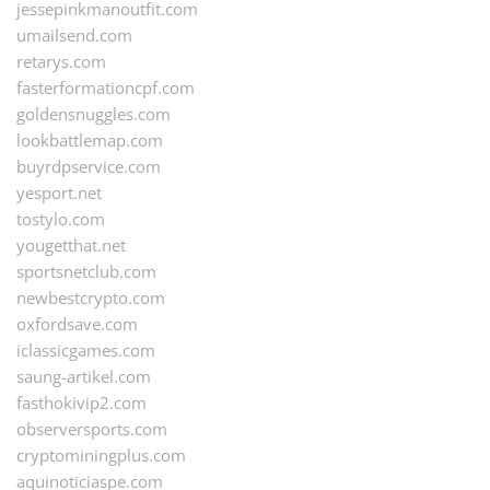
jessepinkmanoutfit.com
umailsend.com
retarys.com
fasterformationcpf.com
goldensnuggles.com
lookbattlemap.com
buyrdpservice.com
yesport.net
tostylo.com
yougetthat.net
sportsnetclub.com
newbestcrypto.com
oxfordsave.com
iclassicgames.com
saung-artikel.com
fasthokivip2.com
observersports.com
cryptominingplus.com
aquinoticiaspe.com