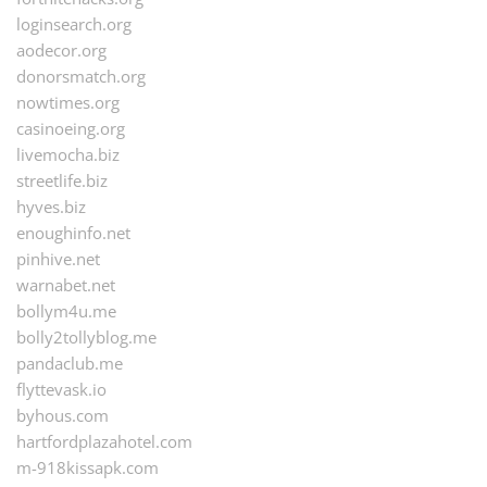
loginsearch.org
aodecor.org
donorsmatch.org
nowtimes.org
casinoeing.org
livemocha.biz
streetlife.biz
hyves.biz
enoughinfo.net
pinhive.net
warnabet.net
bollym4u.me
bolly2tollyblog.me
pandaclub.me
flyttevask.io
byhous.com
hartfordplazahotel.com
m-918kissapk.com