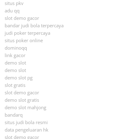
situs pkv
adu qq
slot demo gacor
bandar judi bola terpercaya
judi poker terpercaya
situs poker online
dominoqq
link gacor
demo slot
demo slot
demo slot pg
slot gratis
slot demo gacor
demo slot gratis
demo slot mahjong
bandarq
situs judi bola resmi
data pengeluaran hk
slot demo gacor