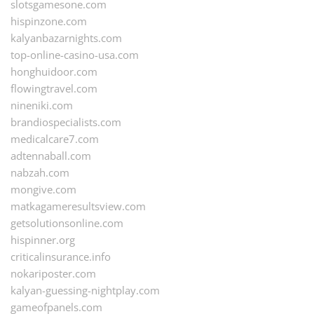
slotsgamesone.com
hispinzone.com
kalyanbazarnights.com
top-online-casino-usa.com
honghuidoor.com
flowingtravel.com
nineniki.com
brandiospecialists.com
medicalcare7.com
adtennaball.com
nabzah.com
mongive.com
matkagameresultsview.com
getsolutionsonline.com
hispinner.org
criticalinsurance.info
nokariposter.com
kalyan-guessing-nightplay.com
gameofpanels.com