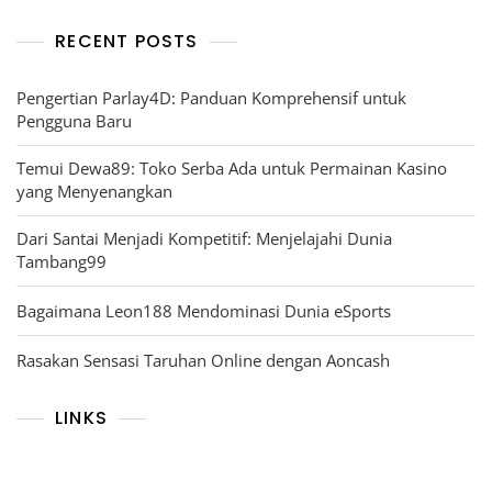
RECENT POSTS
Pengertian Parlay4D: Panduan Komprehensif untuk
Pengguna Baru
Temui Dewa89: Toko Serba Ada untuk Permainan Kasino
yang Menyenangkan
Dari Santai Menjadi Kompetitif: Menjelajahi Dunia
Tambang99
Bagaimana Leon188 Mendominasi Dunia eSports
Rasakan Sensasi Taruhan Online dengan Aoncash
LINKS