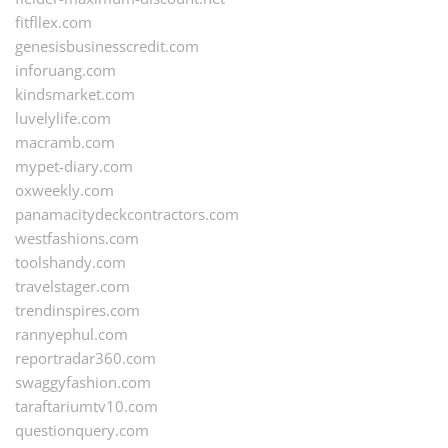
fitfllex.com
genesisbusinesscredit.com
inforuang.com
kindsmarket.com
luvelylife.com
macramb.com
mypet-diary.com
oxweekly.com
panamacitydeckcontractors.com
westfashions.com
toolshandy.com
travelstager.com
trendinspires.com
rannyephul.com
reportradar360.com
swaggyfashion.com
taraftariumtv10.com
questionquery.com