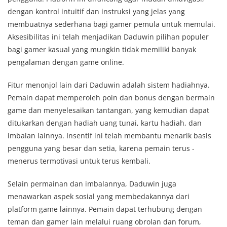
dengan kontrol intuitif dan instruksi yang jelas yang
membuatnya sederhana bagi gamer pemula untuk memulai.
Aksesibilitas ini telah menjadikan Daduwin pilihan populer
bagi gamer kasual yang mungkin tidak memiliki banyak
pengalaman dengan game online.
Fitur menonjol lain dari Daduwin adalah sistem hadiahnya.
Pemain dapat memperoleh poin dan bonus dengan bermain
game dan menyelesaikan tantangan, yang kemudian dapat
ditukarkan dengan hadiah uang tunai, kartu hadiah, dan
imbalan lainnya. Insentif ini telah membantu menarik basis
pengguna yang besar dan setia, karena pemain terus -
menerus termotivasi untuk terus kembali.
Selain permainan dan imbalannya, Daduwin juga
menawarkan aspek sosial yang membedakannya dari
platform game lainnya. Pemain dapat terhubung dengan
teman dan gamer lain melalui ruang obrolan dan forum,