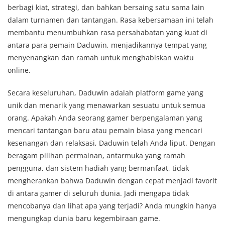
berbagi kiat, strategi, dan bahkan bersaing satu sama lain
dalam turnamen dan tantangan. Rasa kebersamaan ini telah
membantu menumbuhkan rasa persahabatan yang kuat di
antara para pemain Daduwin, menjadikannya tempat yang
menyenangkan dan ramah untuk menghabiskan waktu
online.
Secara keseluruhan, Daduwin adalah platform game yang
unik dan menarik yang menawarkan sesuatu untuk semua
orang. Apakah Anda seorang gamer berpengalaman yang
mencari tantangan baru atau pemain biasa yang mencari
kesenangan dan relaksasi, Daduwin telah Anda liput. Dengan
beragam pilihan permainan, antarmuka yang ramah
pengguna, dan sistem hadiah yang bermanfaat, tidak
mengherankan bahwa Daduwin dengan cepat menjadi favorit
di antara gamer di seluruh dunia. Jadi mengapa tidak
mencobanya dan lihat apa yang terjadi? Anda mungkin hanya
mengungkap dunia baru kegembiraan game.