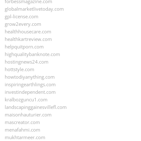
forbessmagazine.com
globalmarketlivetoday.com
gpl-license.com
grow2every.com
healthhousecare.com
healthkartreview.com
helpquitporn.com
highqualitybanknote.com
hostingnews24.com
hottstyle.com
howtodiyanything.com
inspiringearthlings.com
investindependent.com
kralbozguncu1.com
landscapinggainesvillefl.com
maisonhauturier.com
mascreator.com
menafahmi.com
mukhtarmeer.com