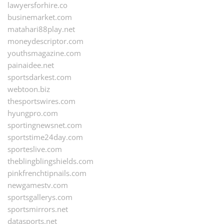
lawyersforhire.co
businemarket.com
matahari88play.net
moneydescriptor.com
youthsmagazine.com
painaidee.net
sportsdarkest.com
webtoon.biz
thesportswires.com
hyungpro.com
sportingnewsnet.com
sportstime24day.com
sporteslive.com
theblingblingshields.com
pinkfrenchtipnails.com
newgamestv.com
sportsgallerys.com
sportsmirrors.net
datasports.net