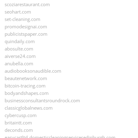
scoziarestaurant.com
seohart.com
set-cleaning.com
promodesignai.com
publicistspaper.com
quindaily.com
abosulte.com
aiverse24.com
anubella.com
audiobooksonaudible.com
beautenetwork.com
bitcoin-tracing.com
bodyandshapes.com
businessconsultantsroundrock.com
classicglobalnews.com
cybercusp.com
britaintt.com
deconds.com
easycartltd-domesticcleaningservicesedinburgh.com