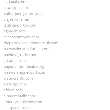
aghapal.com
altu-expo.com
authorjennijames.com
viajearoma.net
tsutsuji-parkin.com
agharab.com
cheapammousa.com
thepositiveladiessoccerclub.com
recetasdecocinafaciles.com
naildesignsidea.net
greatpai.com
paperlanterntheatre.org
freeworshipnetwork.com
watercraftllc.com
abourge.com
afiliixs.com
alharammallz.com
americanbulletins.com
asespares.com