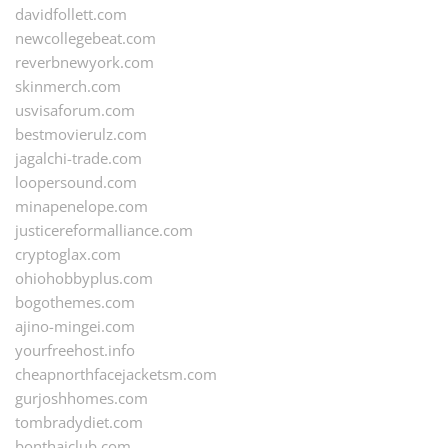
davidfollett.com
newcollegebeat.com
reverbnewyork.com
skinmerch.com
usvisaforum.com
bestmovierulz.com
jagalchi-trade.com
loopersound.com
minapenelope.com
justicereformalliance.com
cryptoglax.com
ohiohobbyplus.com
bogothemes.com
ajino-mingei.com
yourfreehost.info
cheapnorthfacejacketsm.com
gurjoshhomes.com
tombradydiet.com
bonthaiclub.com