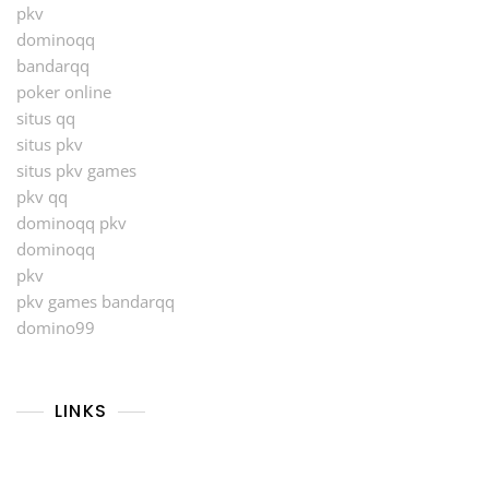
pkv
dominoqq
bandarqq
poker online
situs qq
situs pkv
situs pkv games
pkv qq
dominoqq pkv
dominoqq
pkv
pkv games bandarqq
domino99
LINKS