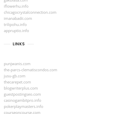
gakbiasa.com
iflowerhu.info
chicagocrystalconnection.com
imanabadii.com
trilipohu.info
appruptio.info
LINKS
punjwanis.com
the-parcs-clematiscondos.com
jusu-gb.com
thecarepet.com
blogwriterplus.com
guestpostingseo.com
casinogambitpro.info
pokerplaymasters.info
courseoncourse.com