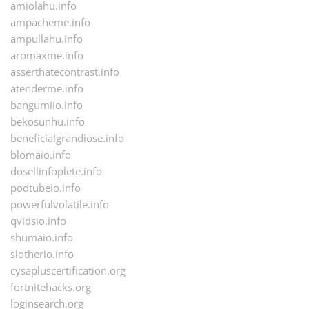
amiolahu.info
ampacheme.info
ampullahu.info
aromaxme.info
asserthatecontrast.info
atenderme.info
bangumiio.info
bekosunhu.info
beneficialgrandiose.info
blomaio.info
dosellinfoplete.info
podtubeio.info
powerfulvolatile.info
qvidsio.info
shumaio.info
slotherio.info
cysapluscertification.org
fortnitehacks.org
loginsearch.org