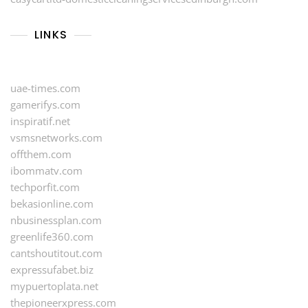
LINKS
uae-times.com
gamerifys.com
inspiratif.net
vsmsnetworks.com
offthem.com
ibommatv.com
techporfit.com
bekasionline.com
nbusinessplan.com
greenlife360.com
cantshoutitout.com
expressufabet.biz
mypuertoplata.net
thepioneerxpress.com