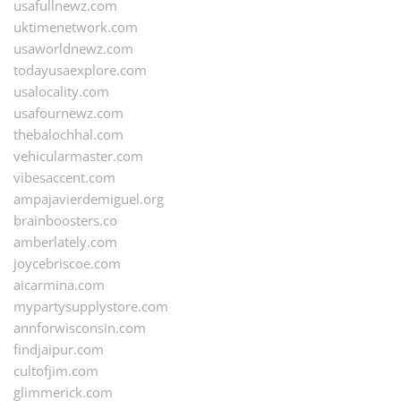
usafullnewz.com
uktimenetwork.com
usaworldnewz.com
todayusaexplore.com
usalocality.com
usafournewz.com
thebalochhal.com
vehicularmaster.com
vibesaccent.com
ampajavierdemiguel.org
brainboosters.co
amberlately.com
joycebriscoe.com
aicarmina.com
mypartysupplystore.com
annforwisconsin.com
findjaipur.com
cultofjim.com
glimmerick.com