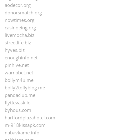
aodecor.org
donorsmatch.org
nowtimes.org
casinoeing.org
livemocha.biz
streetlife.biz
hyves.biz
enoughinfo.net
pinhive.net
warnabet.net
bollym4u.me
bolly2tollyblog.me
pandaclub.me
flyttevask.io
byhous.com
hartfordplazahotel.com
m-918kissapk.com
nabavkame.info