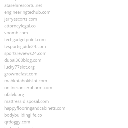
atasehirescortu.net
engineeringtechub.com
jerryescorts.com
attorneylegal.co
voomb.com
techgadgetpoint.com
tvsportsguide24.com
sportsreviews24.com
dubai360blog.com
lucky77slot.org
growmefast.com
mahkotahokislot.com
onlinecancerpharm.com
ufalek.org
mattress-disposal.com
happyflooringandcabinets.com
bodybuildinglife.co
qrdoggy.com