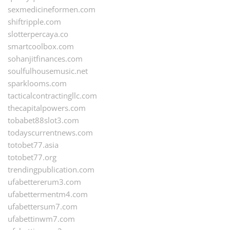
sexmedicineformen.com
shiftripple.com
slotterpercaya.co
smartcoolbox.com
sohanjitfinances.com
soulfulhousemusic.net
sparklooms.com
tacticalcontractingllc.com
thecapitalpowers.com
tobabet88slot3.com
todayscurrentnews.com
totobet77.asia
totobet77.org
trendingpublication.com
ufabettererum3.com
ufabettermentm4.com
ufabettersum7.com
ufabettinwm7.com